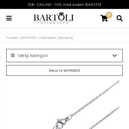
15år ONLINE -10% med koden BAR1213
0
Forside
»
SMYKKER
»
Halskæder (Standard)
Vælg kategori
Retur til SMYKKER