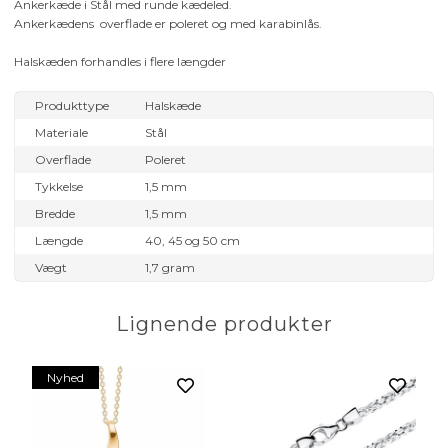
Ankerkæde i Stål med runde kædeled.
Ankerkædens overflade er poleret og med karabinlås.
Halskæden forhandles i flere længder
Produkttype
Halskæde
Materiale
Stål
Overflade
Poleret
Tykkelse
1,5 mm
Bredde
1,5 mm
Længde
40, 45 og 50 cm
Vægt
1,7 gram
Lignende produkter
Nyhed