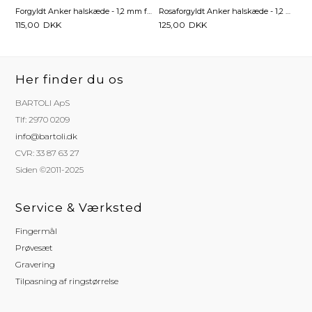
Forgyldt Anker halskæde - 1,2 mm fra 40 cm
Rosaforgyldt Anker halskæde - 1,2 mm fra 40 cm
115,00
DKK
125,00
DKK
Her finder du os
BARTOLI ApS
Tlf: 2970 0209
info@bartoli.dk
CVR: 33 87 63 27
Siden ©2011-2025
Service & Værksted
Fingermål
Prøvesæt
Gravering
Tilpasning af ringstørrelse