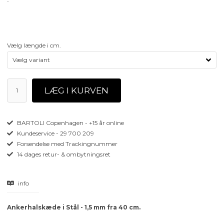
Vælg længde i cm.
BARTOLI Copenhagen - +15 år online
Kundeservice - 29 700 209
Forsendelse med Trackingnummer
14 dages retur- & ombytningsret
info
Ankerhalskæde i Stål - 1,5 mm fra 40 cm.