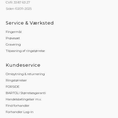
CVR: 33 87 63 27
Siden ©2011-2025
Service & Værksted
Fingermål
Prøvesæt
Gravering
Tilpasning af ringstørrelse
Kundeservice
Ombytning & returnering
Ringstørrelser
FORSIDE
BARTOLI Størrelsesgaranti
Handelsbetingelser m.v.
Find forhandler
Forhandler Log-in