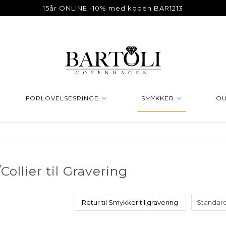
15år ONLINE -10% med koden BAR1213
FORLOVELSESRINGE
SMYKKER
OU
ollier til Gravering
Retur til Smykker til gravering