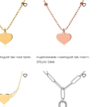
Kuglehalskæde i forgyldt Sølv med Hjerte 38 til 46 cm - Mulighed for gravering
Kuglehalskæde i rosaforgyldt Sølv med Hjerte 38 til 43 cm - Mulighed for gravering
575,00
DKK