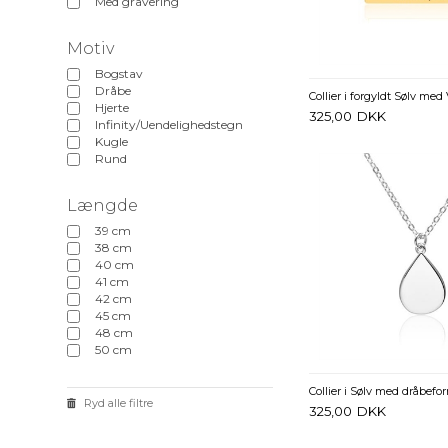
Med gravering
Motiv
Bogstav
Dråbe
Hjerte
325,00
DKK
Infinity/Uendelighedstegn
Kugle
Rund
Længde
39 cm
38 cm
40 cm
41 cm
42 cm
45 cm
48 cm
50 cm
Ryd alle filtre
325,00
DKK