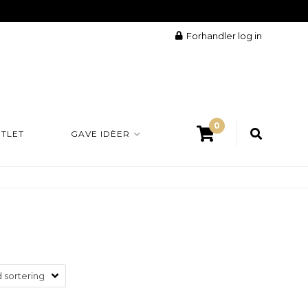
Forhandler log in
0
TLET
GAVE IDÈER