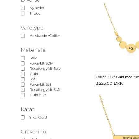
Nyheder
Tilbud
Varetype
Halskæde /Collier
Materiale
Sølv
Forgyldt Sølv
Rosaforgyldt Sølv
Guld
Stål
3.225,00
DKK
Forgyldt Stål
Rosaforgyldt Stål
Guld 8 kt.
Karat
9 kt. Guld
Gravering