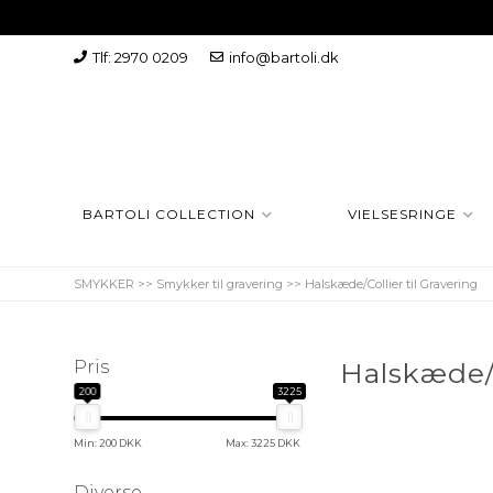
Tlf: 2970 0209
info@bartoli.dk
BARTOLI COLLECTION
VIELSESRINGE
SMYKKER
>>
Smykker til gravering
>>
Halskæde/Collier til Gravering
Pris
Halskæde/C
200
3225
Min: 200 DKK
Max: 3225 DKK
Diverse