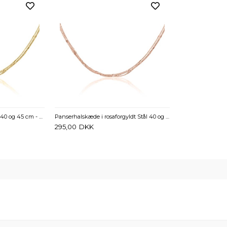
Forgyldt Panserhalskæde 40 og 45 cm - Mulighed for gravering
Panserhalskæde i rosaforgyldt Stål 40 og 45 cm - Mulighed for gravering
295,00
DKK