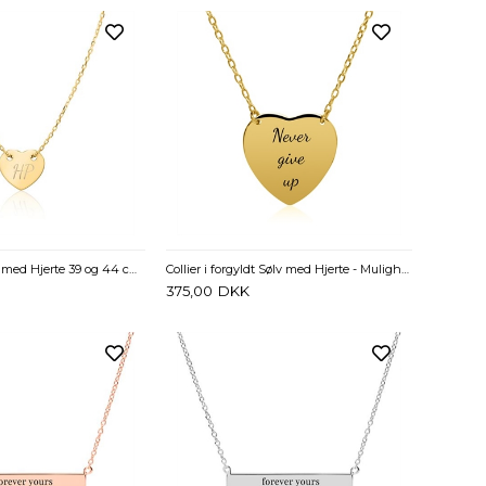
Collier i 9 kt. Guld med Hjerte 39 og 44 cm - Mulighed for gravering
Collier i forgyldt Sølv med Hjerte - Mulighed for gravering
375,00
DKK