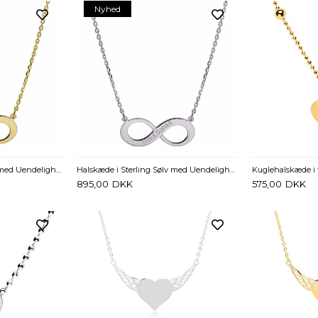
Nyhed
Halskæde i Forgyldt Sølv med Uendelighedstegn og Gravering
Halskæde i Sterling Sølv med Uendelighedstegn og Gravering
895,00
DKK
575,00
DKK