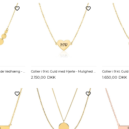
Collier i 9 kt. Guld med runde Vedhæng - Evt. gravering
Collier i 9 kt. Guld med Hjerte - Mulighed for gravering
2.150,00
DKK
1.650,00
DKK