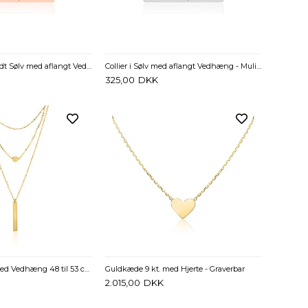
Collier i rosaforgyldt Sølv med aflangt Vedhæng - Mulighed for gravering
Collier i Sølv med aflangt Vedhæng - Mulighed for gravering
325,00
DKK
Forgyldt Collier med Vedhæng 48 til 53 cm - Mulighed for gravering
Guldkæde 9 kt. med Hjerte - Graverbar
2.015,00
DKK