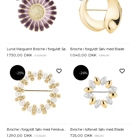
Lund Marguerit Broche i forgyldt Sølv 36 mm - Lilla
Broche i forgyldt Sølv med Blade
1.730,00
DKK
1.040,00
DKK
2.225,00
1.395,00
-25%
-26%
-26%
Broche i forgyldt Sølv med Ferskvandsperler
Broche i tofarvet Sølv med Blade
1.290,00
DKK
725,00
DKK
1.725,00
985,00