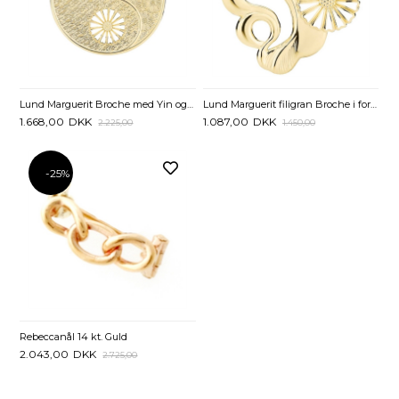
Lund Marguerit Broche med Yin og Yang
Lund Marguerit filigran Broche i forgyldt Sølv
1.668,00
DKK
1.087,00
DKK
2.225,00
1.450,00
-25%
Rebeccanål 14 kt. Guld
2.043,00
DKK
2.725,00