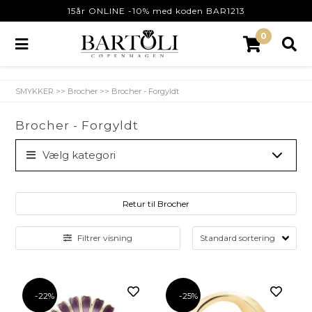
15år ONLINE -10% med koden BAR1213
0
SMYKKER
>>
Brocher
>>
Brocher - Forgyldt
Brocher - Forgyldt
Vælg kategori
Retur til Brocher
Filtrer visning
-22%
-25%