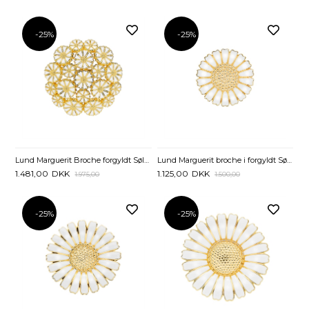
-25%
-25%
Lund Marguerit broche i forgyldt Sølv - 25 mm
Lund Marguerit Broche forgyldt Sølv mix af Margueritter
1.125,00
DKK
1.481,00
DKK
1.500,00
1.975,00
-25%
-25%