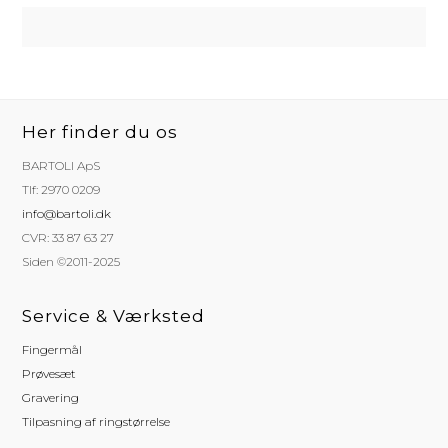
Her finder du os
BARTOLI ApS
Tlf: 2970 0209
info@bartoli.dk
CVR: 33 87 63 27
Siden ©2011-2025
Service & Værksted
Fingermål
Prøvesæt
Gravering
Tilpasning af ringstørrelse