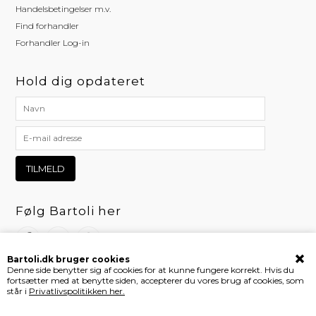
Handelsbetingelser m.v.
Find forhandler
Forhandler Log-in
Hold dig opdateret
Følg Bartoli her
Bartoli.dk bruger cookies
Denne side benytter sig af cookies for at kunne fungere korrekt. Hvis du
fortsætter med at benytte siden, accepterer du vores brug af cookies, som
står i
Privatlivspolitikken her.
Webshop af Bewise