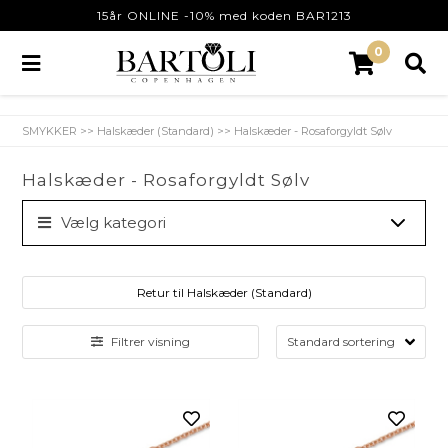
15år ONLINE -10% med koden BAR1213
0
SMYKKER
>>
Halskæder (Standard)
>>
Halskæder - Rosaforgyldt Sølv
Halskæder - Rosaforgyldt Sølv
Vælg kategori
Retur til Halskæder (Standard)
Filtrer visning