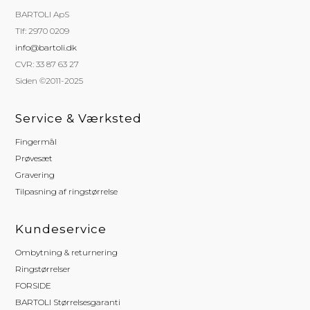
BARTOLI ApS
Tlf: 2970 0209
info@bartoli.dk
CVR: 33 87 63 27
Siden ©2011-2025
Service & Værksted
Fingermål
Prøvesæt
Gravering
Tilpasning af ringstørrelse
Kundeservice
Ombytning & returnering
Ringstørrelser
FORSIDE
BARTOLI Størrelsesgaranti