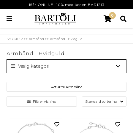
15år ONLINE -10% med koden BAR1213
0
SMYKKER
>>
Armbånd
>>
Armbånd - Hvidguld
Armbånd - Hvidguld
Vælg kategori
Retur til Armbånd
Filtrer visning