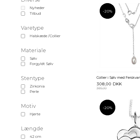
Nyheder
-20%
-20%
Tilbud
Varetype
Halskæde /Collier
Materiale
Sølv
Forgyldt Sølv
Stentype
308,00
DKK
Zirkonia
385,00
Perle
Motiv
-20%
-20%
Hjerte
Længde
42 cm