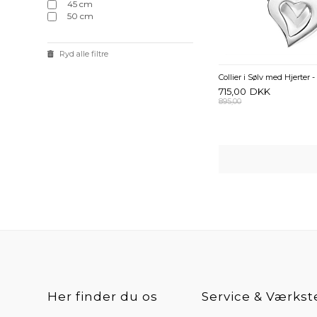
45 cm
50 cm
Ryd alle filtre
Collier i Sølv med Hjerter 
715,00
DKK
895,00
Her finder du os
Service & Værkst