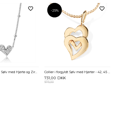
-25%
-25%
Kugle Halskæde i Sølv med Hjerte og Zirkonia - 45 cm
Collier i forgyldt Sølv med Hjerter - 42, 45 og 50 cm
731,00
DKK
975,00