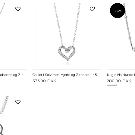
-20%
-20%
Collier i Sølv med Ferskvandsperle og Zirkonia - 45 cm
Collier i Sølv med Hjerte og Zirkonia - 45 cm
335,00
DKK
280,00
DKK
350,00