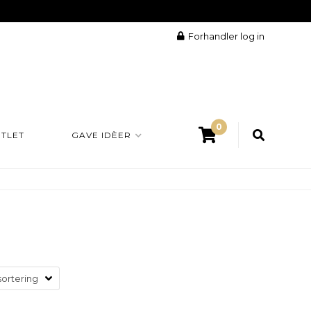
Forhandler log in
0
TLET
GAVE IDÈER