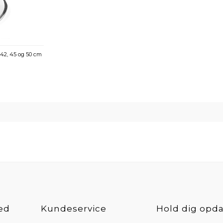
- 42, 45 og 50 cm
ed
Kundeservice
Hold dig opda