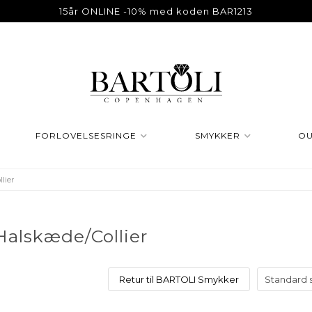
15år ONLINE -10% med koden BAR1213
FORLOVELSESRINGE
SMYKKER
OU
lier
alskæde/Collier
Retur til BARTOLI Smykker