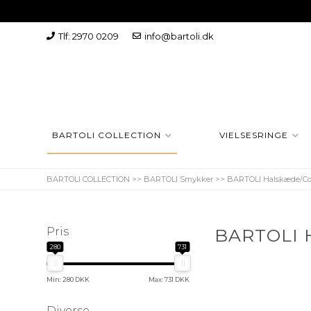
Tlf: 2970 0209
info@bartoli.dk
BARTOLI COLLECTION
VIELSESRINGE
BARTOLI COLLECTION
>>
BARTOLI Smykker
>>
BARTOLI Halskæde/Col
Pris
BARTOLI H
280
731
Min: 280 DKK
Max: 731 DKK
Diverse