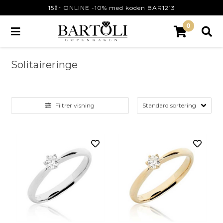
15år ONLINE -10% med koden BAR1213
0
Solitaireringe
Filtrer visning