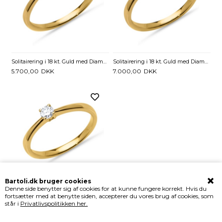
Solitairering i 18 kt. Guld med Diamant - 0,05 ct.
Solitairering i 18 kt. Guld med Diamant - 0,10 ct.
5.700,00
DKK
7.000,00
DKK
Bartoli.dk bruger cookies
Denne side benytter sig af cookies for at kunne fungere korrekt. Hvis du
Solitairering i 18 kt. Guld med Diamant - 0,15 ct.
fortsætter med at benytte siden, accepterer du vores brug af cookies, som
7.700,00
DKK
står i
Privatlivspolitikken her.