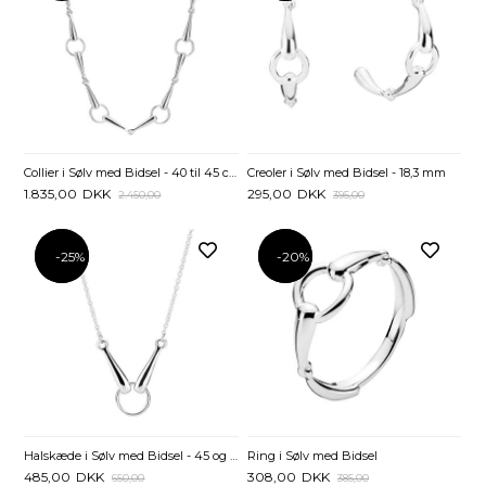
Collier i Sølv med Bidsel - 40 til 45 cm
Creoler i Sølv med Bidsel - 18,3 mm
1.835,00
DKK
295,00
DKK
2.450,00
395,00
-25%
-25%
-20%
-20%
Halskæde i Sølv med Bidsel - 45 og 48 cm
Ring i Sølv med Bidsel
485,00
DKK
308,00
DKK
650,00
385,00