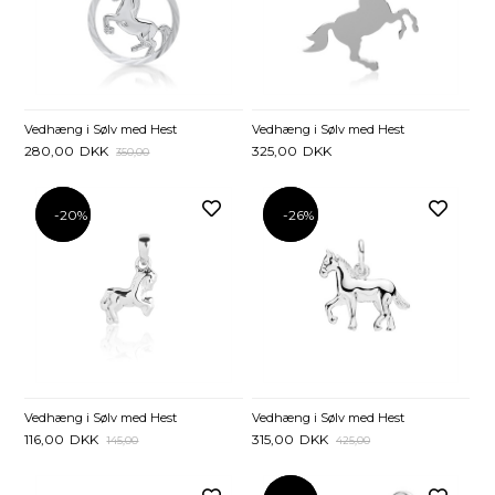
Vedhæng i Sølv med Hest
Vedhæng i Sølv med Hest
280,00
DKK
325,00
DKK
350,00
-20%
-20%
-26%
-26%
Vedhæng i Sølv med Hest
Vedhæng i Sølv med Hest
116,00
DKK
315,00
DKK
145,00
425,00