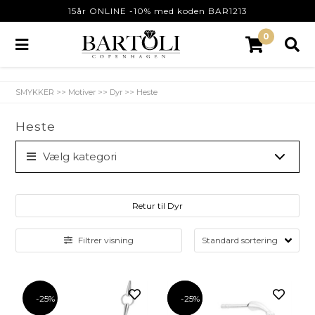
15år ONLINE -10% med koden BAR1213
0
SMYKKER
>>
Motiver
>>
Dyr
>>
Heste
Heste
Vælg kategori
Retur til Dyr
Filtrer visning
-25%
-25%
-25%