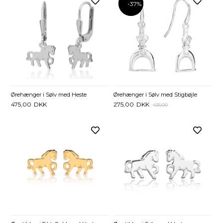
-37%
-37%
Ørehænger i Sølv med Heste
Ørehænger i Sølv med Stigbøjle
475,00
DKK
275,00
DKK
435,00