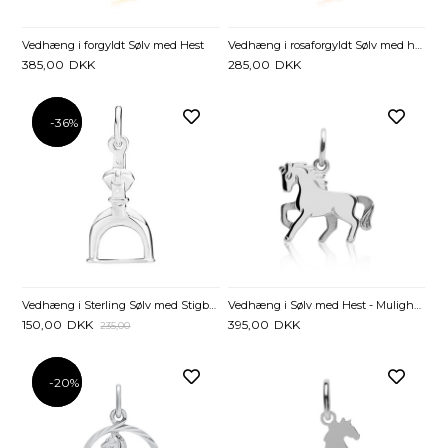
Vedhæng i forgyldt Sølv med Hest
Vedhæng i rosaforgyldt Sølv med hest
385,00
DKK
285,00
DKK
-36%
-36%
Vedhæng i Sterling Sølv med Stigbøjle – 12 x 22 mm
Vedhæng i Sølv med Hest - Mulighed gravering
150,00
DKK
395,00
DKK
235,00
-20%
-20%