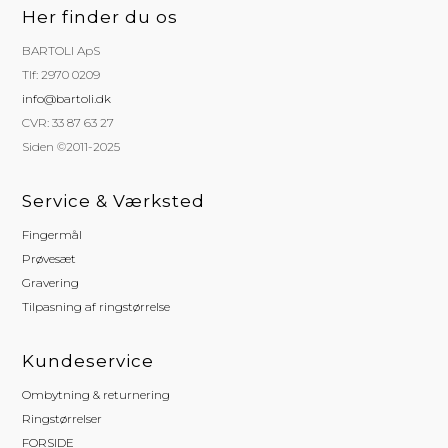
Her finder du os
BARTOLI ApS
Tlf: 2970 0209
info@bartoli.dk
CVR: 33 87 63 27
Siden ©2011-2025
Service & Værksted
Fingermål
Prøvesæt
Gravering
Tilpasning af ringstørrelse
Kundeservice
Ombytning & returnering
Ringstørrelser
FORSIDE