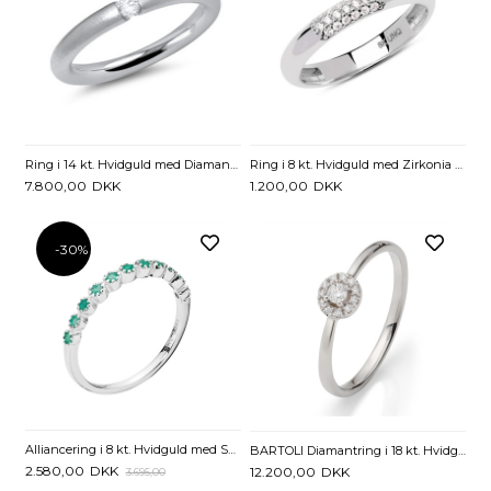
Ring i 14 kt. Hvidguld med Diamant 0,09 ct
Ring i 8 kt. Hvidguld med Zirkonia - 54
7.800,00
DKK
1.200,00
DKK
-30%
Alliancering i 8 kt. Hvidguld med Smaragd
BARTOLI Diamantring i 18 kt. Hvidguld med Diamanter - 0,12 ct.
2.580,00
DKK
12.200,00
DKK
3.695,00