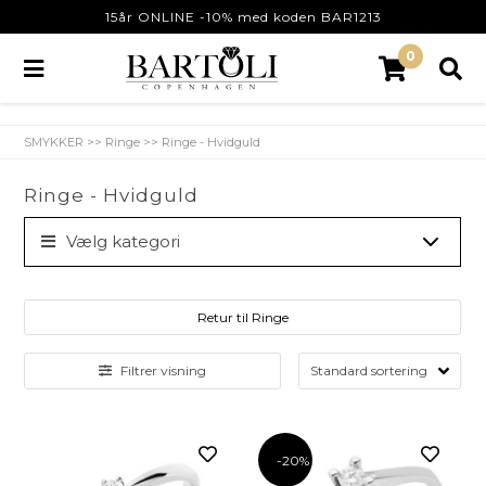
15år ONLINE -10% med koden BAR1213
0
SMYKKER
>>
Ringe
>>
Ringe - Hvidguld
Ringe - Hvidguld
Vælg kategori
Retur til Ringe
Filtrer visning
-20%