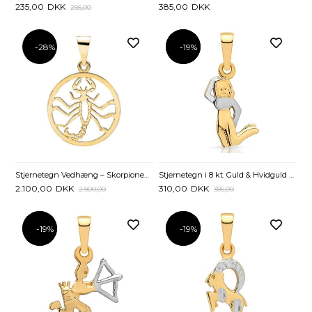
235,00
DKK
385,00
DKK
295,00
-28%
-19%
-19%
Stjernetegn Vedhæng – Skorpionen i 8 kt. Guld – Personligt & Elegant
Stjernetegn i 8 kt. Guld & Hvidguld Jomfru
2.100,00
DKK
310,00
DKK
2.900,00
385,00
-19%
-19%
-19%
-19%