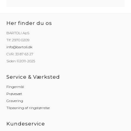
Her finder du os
BARTOLI ApS
Tlf: 2970 0209
info@bartoli.dk
CVR: 33 87 63 27
Siden ©2011-2025
Service & Værksted
Fingermål
Prøvesæt
Gravering
Tilpasning af ringstørrelse
Kundeservice