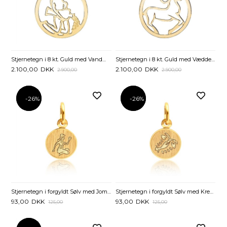
Stjernetegn i 8 kt. Guld med Vandmanden - 20 mm
Stjernetegn i 8 kt. Guld med Vædderen
2.100,00
DKK
2.100,00
DKK
2.900,00
2.900,00
-26%
-26%
-26%
-26%
Stjernetegn i forgyldt Sølv med Jomfruen
Stjernetegn i forgyldt Sølv med Krebsen
93,00
DKK
93,00
DKK
125,00
125,00