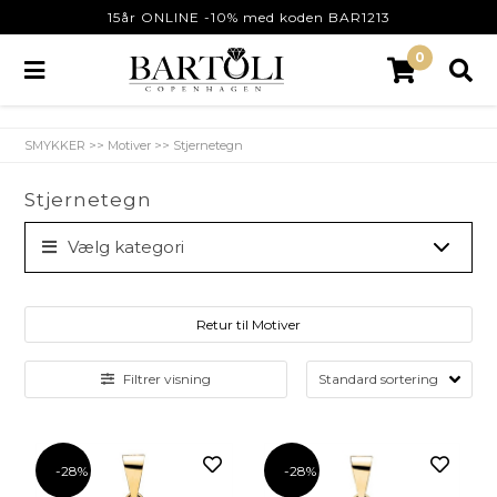
15år ONLINE -10% med koden BAR1213
0
SMYKKER
>>
Motiver
>>
Stjernetegn
Stjernetegn
Vælg kategori
Retur til Motiver
Filtrer visning
-28%
-28%