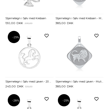
Stjernetegn i Sølv med Krebsen
Stjernetegn i Sølv med Krebsen - Mulighed for gravering
130,00
DKK
385,00
DKK
200,00
-25%
-25%
Stjernetegn i Sølv med Løven - 20 mm
Stjernetegn i Sølv med Løven - Mulighed for gravering
243,00
DKK
385,00
DKK
325,00
-28%
-28%
-25%
-25%