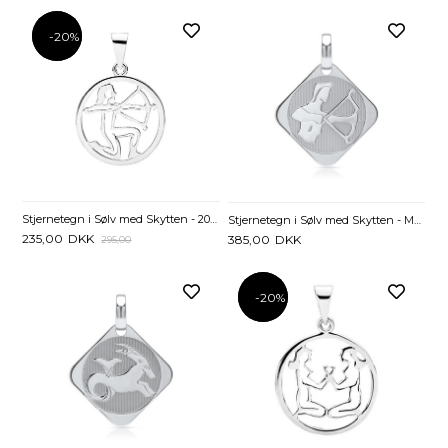
-20%
-20%
Stjernetegn i Sølv med Skytten - 20mm
Stjernetegn i Sølv med Skytten - Mulighed for gravering
235,00
DKK
385,00
DKK
295,00
-20%
-20%