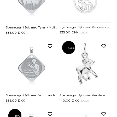
Stjernetegn i Sølv med Vandmanden - 20 mm
Stjernetegn i Sølv med Tyren - Mulighed for gravering
235,00
DKK
385,00
DKK
295,00
-30%
-30%
Stjernetegn i Sølv med Vandmanden - Mulighed for gravering
Stjernetegn i Sølv med Vædderen
385,00
DKK
140,00
DKK
200,00
-15%
-15%