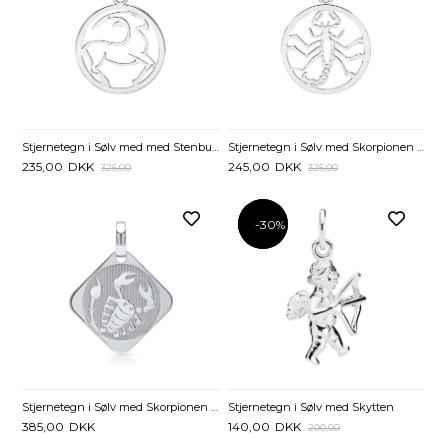
Stjernetegn i Sølv med med Stenbukken - 20 mm
Stjernetegn i Sølv med Skorpionen - 20 mm
235,00
DKK
245,00
DKK
325,00
325,00
-30%
-30%
Stjernetegn i Sølv med Skorpionen - Mulighed for gravering
Stjernetegn i Sølv med Skytten
385,00
DKK
140,00
DKK
200,00