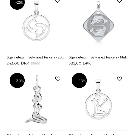
-25%
-25%
Stjernetegn i Sølv med Fisken - 20 mm
Stjernetegn i Sølv med Fisken - Mulighed for gravering
243,00
DKK
385,00
DKK
325,00
-30%
-30%
-20%
-20%