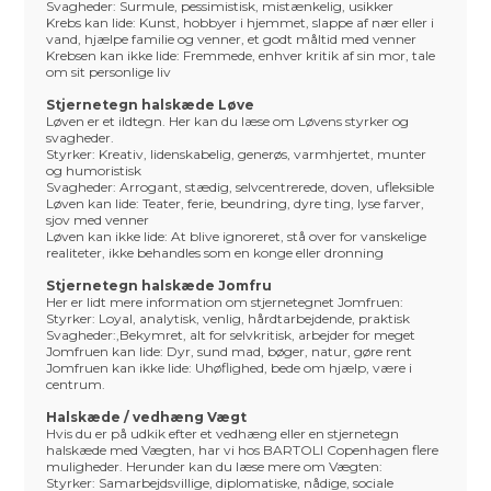
Svagheder: Surmule, pessimistisk, mistænkelig, usikker
Krebs kan lide: Kunst, hobbyer i hjemmet, slappe af nær eller i
vand, hjælpe familie og venner, et godt måltid med venner
Krebsen kan ikke lide: Fremmede, enhver kritik af sin mor, tale
om sit personlige liv
Stjernetegn halskæde Løve
Løven er et ildtegn. Her kan du læse om Løvens styrker og
svagheder.
Styrker: Kreativ, lidenskabelig, generøs, varmhjertet, munter
og humoristisk
Svagheder: Arrogant, stædig, selvcentrerede, doven, ufleksible
Løven kan lide: Teater, ferie, beundring, dyre ting, lyse farver,
sjov med venner
Løven kan ikke lide: At blive ignoreret, stå over for vanskelige
realiteter, ikke behandles som en konge eller dronning
Stjernetegn halskæde Jomfru
Her er lidt mere information om stjernetegnet Jomfruen:
Styrker: Loyal, analytisk, venlig, hårdtarbejdende, praktisk
Svagheder:,Bekymret, alt for selvkritisk, arbejder for meget
Jomfruen kan lide: Dyr, sund mad, bøger, natur, gøre rent
Jomfruen kan ikke lide: Uhøflighed, bede om hjælp, være i
centrum.
Halskæde / vedhæng Vægt
Hvis du er på udkik efter et vedhæng eller en stjernetegn
halskæde med Vægten, har vi hos BARTOLI Copenhagen flere
muligheder. Herunder kan du læse mere om Vægten:
Styrker: Samarbejdsvillige, diplomatiske, nådige, sociale