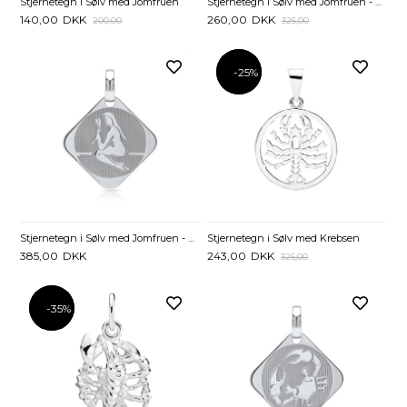
Stjernetegn i Sølv med Jomfruen
Stjernetegn i Sølv med Jomfruen - 20 mm
140,00
DKK
260,00
DKK
200,00
325,00
-25%
-25%
Stjernetegn i Sølv med Krebsen
Stjernetegn i Sølv med Jomfruen - Evt. gravering
243,00
DKK
385,00
DKK
325,00
-35%
-35%