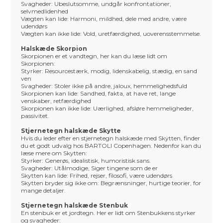
Svagheder: Ubeslutsomme, undgår konfrontationer,
selvmedlidenhed
Vægten kan lide: Harmoni, mildhed, dele med andre, være
udendørs
Vægten kan ikke lide: Vold, uretfærdighed, uoverensstemmelse.
Halskæde Skorpion
Skorpionen er et vandtegn, her kan du læse lidt om
Skorpionen:
Styrker: Resourcestærk, modig, lidenskabelig, stædig, en sand
ven
Svagheder: Stoler ikke på andre, jaloux, hemmelighedsfuld
Skorpionen kan lide: Sandhed, fakta, at have ret, lange
venskaber, retfærdighed
Skorpionen kan ikke lide: Uærlighed, afsløre hemmeligheder,
passivitet.
Stjernetegn halskæde Skytte
Hvis du leder efter en stjernetegn halskæde med Skytten, finder
du et godt udvalg hos BARTOLI Copenhagen. Nedenfor kan du
læse mere om Skytten:
Styrker: Generøs, idealistisk, humoristisk sans.
Svagheder: Utålmodige, Siger tingene som de er
Skytten kan lide: Frihed, rejser, filosofi, være udendørs
Skytten bryder sig ikke om: Begrænsninger, hurtige teorier, for
mange detaljer.
Stjernetegn halskæde Stenbuk
En stenbuk er et jordtegn. Her er lidt om Stenbukkens styrker
og svagheder: