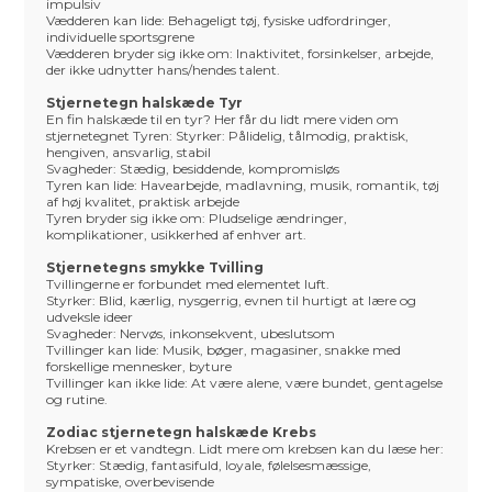
impulsiv
Vædderen kan lide: Behageligt tøj, fysiske udfordringer,
individuelle sportsgrene
Vædderen bryder sig ikke om: Inaktivitet, forsinkelser, arbejde,
der ikke udnytter hans/hendes talent.
Stjernetegn halskæde Tyr
En fin halskæde til en tyr? Her får du lidt mere viden om
stjernetegnet Tyren: Styrker: Pålidelig, tålmodig, praktisk,
hengiven, ansvarlig, stabil
Svagheder: Stædig, besiddende, kompromisløs
Tyren kan lide: Havearbejde, madlavning, musik, romantik, tøj
af høj kvalitet, praktisk arbejde
Tyren bryder sig ikke om: Pludselige ændringer,
komplikationer, usikkerhed af enhver art.
Stjernetegns smykke Tvilling
Tvillingerne er forbundet med elementet luft.
Styrker: Blid, kærlig, nysgerrig, evnen til hurtigt at lære og
udveksle ideer
Svagheder: Nervøs, inkonsekvent, ubeslutsom
Tvillinger kan lide: Musik, bøger, magasiner, snakke med
forskellige mennesker, byture
Tvillinger kan ikke lide: At være alene, være bundet, gentagelse
og rutine.
Zodiac stjernetegn halskæde Krebs
Krebsen er et vandtegn. Lidt mere om krebsen kan du læse her:
Styrker: Stædig, fantasifuld, loyale, følelsesmæssige,
sympatiske, overbevisende