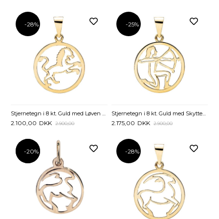
-28%
-25%
Stjernetegn i 8 kt. Guld med Løven - 20 mm
Stjernetegn i 8 kt. Guld med Skytten - 20 mm
2.100,00
DKK
2.175,00
DKK
2.900,00
2.900,00
-20%
-20%
-28%