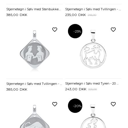
Stjernetegn i Sølv med Stenbukken - Mulighed for gravering
Stjernetegn i Sølv med Tvillingen - 20 mm
385,00
DKK
235,00
DKK
295,00
-25%
-25%
Stjernetegn i Sølv med Tyren - 20 mm
Stjernetegn i Sølv med Tvillingen - Mulighed for gravering
243,00
DKK
385,00
DKK
325,00
-20%
-20%