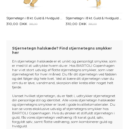
Stjernetegn i 8 kt. Guld & Hvidguld med Skytten
Stjernetegn i 8 kt. Guld & Hvidguld med Stenbukken
310,00
DKK
310,00
DKK
385,00
385,00
Stjernetegn halskæde? Find stjernetegns smykker
her
En stjernetegn halskæde er et unikt og personligt smykke, som
er med til at udtrykke hvem du er. Hos BARTOLI Copenhagen
har vi et stort udvalg af flotte stjernetegns smykker, som viser
stjernetegnet for hver måned. Du får dit stjernetegn ved fødslen
og det følger dig hele livet. Ved at bære dit stjernetegn viser du
om du er løve, vandmand, skorpion eller krebs eller noget helt
fjerde.
Uanset hvilket stjernetegn, du er født i, udtrykker stjernetegnet
din personlige stil og identitet. Alle vores stjernetegn halskæder
og stjernetegns smykker er lavet i gode kvalitetsmaterialer. Du
kan se vores eksklusive udvalg af stjernetegns smykker hos
BARTOLI Copenhagen. Hvis du ønsker et stilfuldt stjernetegn i
guld, fås vores stjernetegn vedhæng i 8 karat guld, sølv,
forgyldt sølv, samt flotte vedhæng, som kombinerer guld og
hvidguld.