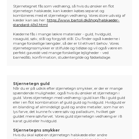
Stjernetegnet fås som vedhæng, så hvis du ønsker en flot
stjernetegn halskæde, kan kæden købes separat og
kombineres med et stjernetegn vedhæng. Vores store udvalg af
kæder kan ses her:
https://www.bartoli.dk/shop/halskaeder-
standard-49s1.html
Kæderne fås i mange lækre materialer - guld, hvidguld,
rosaguld, sølv, stål og forgyldt stål. Du finder også kæderne i
mange forskellige længder, så der er til ethvert behov. Vores
stjernetegnssmykker er stilfulde og tidløse og vil også være en
perfekt gaveidé ved mange forskellige lejligheder - ved
barnedåb, konfirmation, studentergilde og fødselsdage.
Stjernetegn guld
Når du er på udkik efter stjernetegn smykker, er der er mange
spændende muligheder, også hvis du ønsker et stjernetegn i
guld. Vores stjernetegn med vedhæng i guld kan fås i guld guld
eller i en flot kombination af guld guld og hvidguld. Hvidguld er
en blanding af almindeligt guld og andre metaller, som har en
lys farve, det kunne fx være sølv og palladium, hvilket gør
guldet mere sølvfarvet. Vores guld stjernetegn vedhæng er i 8
karat guld eller hvidguld.
Stjernetegns smykker
Hvis du skal købe en stjernetegn halskæde eller andre