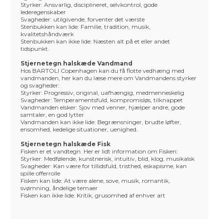
Styrker: Ansvarlig, disciplineret, selvkontrol, gode
lederegenskaber
Svagheder: utilgivende, forventer det værste
Stenbukken kan lide: Familie, tradition, musik,
kvalitetshåndværk
Stenbukken kan ikke lide: Næsten alt på et eller andet
tidspunkt.
Stjernetegn halskæde Vandmand
Hos BARTOLI Copenhagen kan du få flotte vedhæng med
vandmanden, her kan du læse mere om Vandmandens styrker
og svagheder:
Styrker: Progressiv, original, uafhængig, medmenneskelig
Svagheder: Temperamentsfuld, kompromisløs, tilknappet
Vandmanden elsker: Sjov med venner, hjælper andre, gode
samtaler, en god lytter
Vandmanden kan ikke lide: Begrænsninger, brudte løfter,
ensomhed, kedelige situationer, uenighed.
Stjernetegn halskæde Fisk
Fisken er et vandtegn. Her er lidt information om Fisken:
Styrker: Medfølende, kunstnerisk, intuitiv, blid, klog, musikalsk
Svagheder: Kan være for tillidsfuld, tristhed, eskapisme, kan
spille offerrolle
Fisken kan lide: At være alene, sove, musik, romantik,
svømning, åndelige temaer
Fisken kan ikke lide: Kritik, grusomhed af enhver art