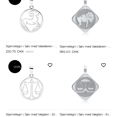
Stjernetegn i Sølv med Vædderen - 20 mm
Stjernetegn i Sølv med Vædderen - Evt. gravering
250,75
DKK
385,00
DKK
295,00
-20%
-20%
Stjernetegn i Sølv med Vægten - 20 mm
Stjernetegn i Sølv med Vægten - Evt. gravering