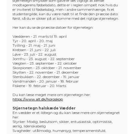
stjernetegn smykker som gave er det vigtigt at kende
modtagerens fødselsdato, dette er i reglen simpelt nok hvis du
er inviteret til fødselsdag, men i andre sammenhænge, fx et
studentergilde, kan du være nødt til at finde den præcise dato
først, så du er sikker på at komme med det rigtige stjernetegn.
Her kan du se de præcise datoer for stjernetegn:
Vædderen - 21. marts til 19. april
Tyr - 20. april - 20. maj
Tvilling - 21. maj - 21. juni
Krebsen - 21. juni - 22. juli
Løve - 23. juli - 22. august
Jomfru - 23. august - 22. september
Vægten - 23. september - 22. oktober
Skorpionen - 23. oktober - 21. november
Skytten - 22. november - 21. december
Stenbukken - 22. december - 19. januar
Vandmanden - 20. januar - 18. februar
Fiskene - 19. februar - 20. Marts
Du kan læse meget mere om stjernetegn her:
https://www.alt.dk/horoskop
Stjernetegn halskæde Vædder
En vædder er et ildtegn og du kan læse mere om stjernetegnet
her:
Styrker: Modig, beslutsom, sikker, entusiastisk, optimistisk,
ærlig, lidenskabelig
Svagheder: utålmodig, humørsyg, temperamentsfuld,