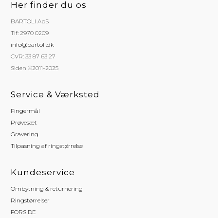
Her finder du os
BARTOLI ApS
Tlf: 2970 0209
info@bartoli.dk
CVR: 33 87 63 27
Siden ©2011-2025
Service & Værksted
Fingermål
Prøvesæt
Gravering
Tilpasning af ringstørrelse
Kundeservice
Ombytning & returnering
Ringstørrelser
FORSIDE