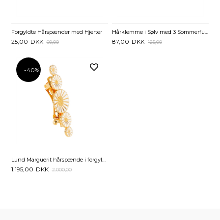
Forgyldte Hårspænder med Hjerter
Hårklemme i Sølv med 3 Sommerfugle
25,00
DKK
87,00
DKK
60,00
125,00
-40%
Lund Marguerit hårspænde i forgyldt Sølv
1.195,00
DKK
2.000,00