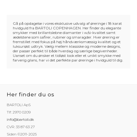
Gå på opdagelse i vores eksklusive udvalg af øreringe i 18 karat
hvidguld fra BARTOLI COPENHAGEN. Her finder du elegante
smykker med brillantslebne diamanter i w/si-kvalitet samt
ædelstene som safirer, rubiner og smaragder. Hver ørering er
fremstillet med fokus på høj håndværksmæssig kvalitet og et
luksuriøst udtryk. Vælg mellem klassiske og moderne designs,
der passer perfekt til både hverdag og særlige begivenheder.
Uanset om du ønsker et tidløst look eller et unikt smykke med
farverig glans, har vi det perfekte par øreringe i hvidguld til dig.
Her finder du os
BARTOLI ApS
Tlf: 2970 0209
info@bartoli.dk
CVR: 33 87 63 27
Siden ©2011-2025