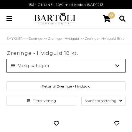
15år ONLINE -10% med koden BAR1213
0
SMYKKER
>>
Øreringe
>>
Øreringe - Hvidguld
>>
Øreringe - Hvidguld 18 kt.
Øreringe - Hvidguld 18 kt.
Vælg kategori
Retur til Øreringe - Hvidguld
Filtrer visning