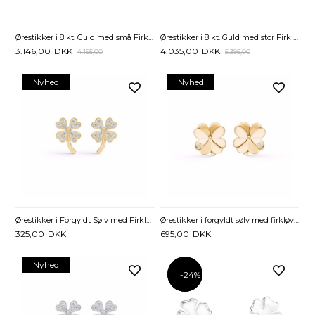
Ørestikker i 8 kt. Guld med små Firkløvere - 7,5 mm
Ørestikker i 8 kt. Guld med stor Firkløver - 12 x 12 mm
3.146,00
DKK
4.035,00
DKK
4.195,00
5.395,00
Nyhed
Nyhed
Ørestikker i Forgyldt Sølv med Firkløver og Zirkonia
Ørestikker i forgyldt sølv med firkløver og zirkonia
325,00
DKK
695,00
DKK
Nyhed
-24%
-24%