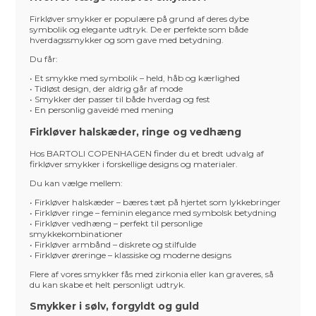
Firkløver smykker er populære på grund af deres dybe
symbolik og elegante udtryk. De er perfekte som både
hverdags­smykker og som gave med betydning.
Du får:
• Et smykke med symbolik – held, håb og kærlighed
• Tidløst design, der aldrig går af mode
• Smykker der passer til både hverdag og fest
• En personlig gaveidé med mening
Firkløver halskæder, ringe og vedhæng
Hos BARTOLI COPENHAGEN finder du et bredt udvalg af
firkløver smykker i forskellige designs og materialer.
Du kan vælge mellem:
• Firkløver halskæder – bæres tæt på hjertet som lykkebringer
• Firkløver ringe – feminin elegance med symbolsk betydning
• Firkløver vedhæng – perfekt til personlige
smykkekombinationer
• Firkløver armbånd – diskrete og stilfulde
• Firkløver øreringe – klassiske og moderne designs
Flere af vores smykker fås med zirkonia eller kan graveres, så
du kan skabe et helt personligt udtryk.
Smykker i sølv, forgyldt og guld