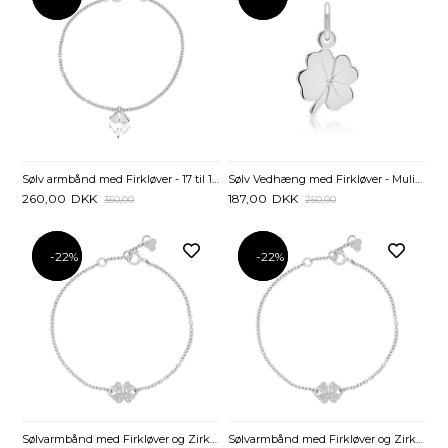
Sølv armbånd med Firkløver - 17 til 19 cm
Sølv Vedhæng med Firkløver - Mulighed for gravering
260,00
DKK
187,00
DKK
350,00
250,00
-22%
-22%
-22%
-22%
Sølvarmbånd med Firkløver og Zirkonia - 16 til 18 cm
Sølvarmbånd med Firkløver og Zirkoniasten - 14 til 16 cm