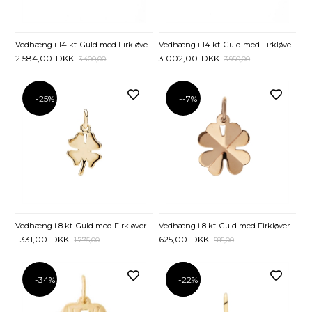
Vedhæng i 14 kt. Guld med Firkløver - 13 x 13 mm
Vedhæng i 14 kt. Guld med Firkløver - 15 mm
2.584,00
DKK
3.002,00
DKK
3.400,00
3.950,00
-25%
--7%
Vedhæng i 8 kt. Guld med Firkløver - 10 x 10 mm
Vedhæng i 8 kt. Guld med Firkløver - 13 mm
1.331,00
DKK
625,00
DKK
1.775,00
585,00
-34%
-22%
-22%