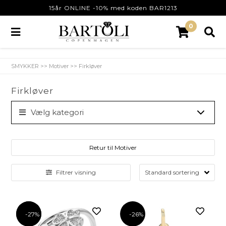
15år ONLINE -10% med koden BAR1213
0
SMYKKER
>>
Motiver
>>
Firkløver
Firkløver
Vælg kategori
Retur til Motiver
Filtrer visning
-27%
-27%
-26%