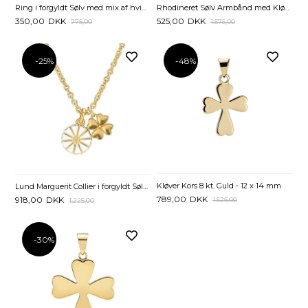
Ring i forgyldt Sølv med mix af hvide Blomster Kløver og Sommerfugl
Rhodineret Sølv Armbånd med Kløver Blomst og Sommerfugl - 18 og 19 cm
350,00
DKK
525,00
DKK
775,00
1.575,00
-25%
-48%
Kløver Kors 8 kt. Guld - 12 x 14 mm
Lund Marguerit Collier i forgyldt Sølv med Kløver - 45 og 48 cm
789,00
DKK
918,00
DKK
1.525,00
1.225,00
-30%