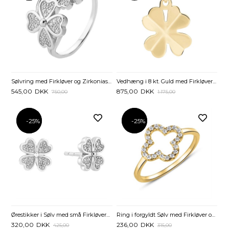
Sølvring med Firkløver og Zirkoniasten
Vedhæng i 8 kt. Guld med Firkløver - 15 mm
545,00
DKK
875,00
DKK
750,00
1.175,00
-25%
-25%
-25%
-25%
Ørestikker i Sølv med små Firkløvere - 7,5 mm
Ring i forgyldt Sølv med Firkløver og Zirkoniasten
320,00
DKK
236,00
DKK
425,00
315,00