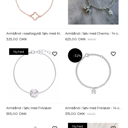
Armbånd i rosaforgyldt Sølv med Kløver - 17 til 19 cm
Armbånd i Sølv med Charms - 14 og 16 cm
325,00
DKK
625,00
DKK
835,00
Nyhed
-32%
-32%
Armbånd i Sølv med Firkløver
Armbånd i Sølv med Firkløver - 14 og 16 cm
595,00
DKK
315,00
DKK
465,00
Nyhed