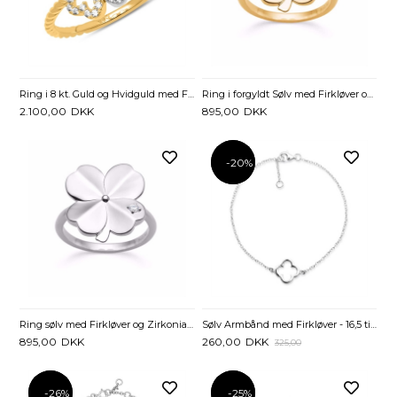
Ring i 8 kt. Guld og Hvidguld med Firkløver og Zirkonia
Ring i forgyldt Sølv med Firkløver og Zirkonia
2.100,00
DKK
895,00
DKK
-20%
-20%
Ring sølv med Firkløver og Zirkoniasten
Sølv Armbånd med Firkløver - 16,5 til 18,5 cm
895,00
DKK
260,00
DKK
325,00
-26%
-26%
-25%
-25%