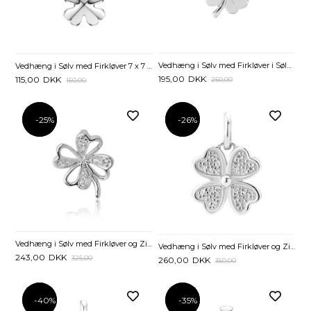
Vedhæng i Sølv med Firkløver i Sølv - 10 x 10 mm
Vedhæng i Sølv med Firkløver 7 x 7 mm
195,00
DKK
115,00
DKK
250,00
150,00
-25%
-25%
-26%
-26%
Vedhæng i Sølv med Firkløver og Zirkonia -14 mm
Vedhæng i Sølv med Firkløver og Zirkoniasten - 12 x 12 mm
243,00
DKK
325,00
260,00
DKK
350,00
-40%
-40%
-35%
-35%