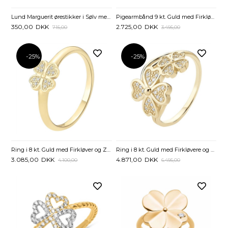
Lund Marguerit ørestikker i Sølv med Kløver
Pigearmbånd 9 kt. Guld med Firkløver
350,00
DKK
2.725,00
DKK
715,00
3.495,00
-25%
-25%
Ring i 8 kt. Guld med Firkløver og Zirkoniasten
Ring i 8 kt. Guld med Firkløvere og Zirkoniasten
3.085,00
DKK
4.871,00
DKK
4.100,00
6.495,00