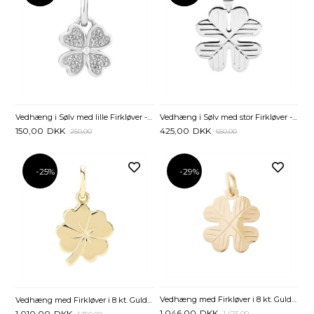
Vedhæng i Sølv med stor Firkløver - 23 x 23 mm
Vedhæng i Sølv med lille Firkløver - 7,5 mm
425,00
DKK
150,00
DKK
650,00
250,00
-25%
-29%
Vedhæng med Firkløver i 8 kt. Guld - 13 mm
Vedhæng med Firkløver i 8 kt. Guld - 10 x10 mm
1.046,00
DKK
1.010,00
DKK
1.475,00