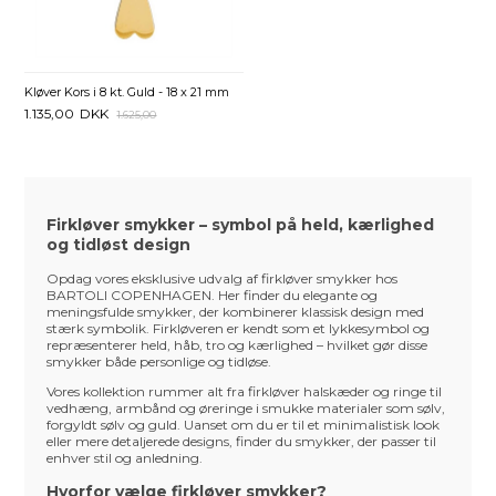
Kløver Kors i 8 kt. Guld - 18 x 21 mm
1.135,00
DKK
1.625,00
Firkløver smykker – symbol på held, kærlighed
og tidløst design
Opdag vores eksklusive udvalg af firkløver smykker hos
BARTOLI COPENHAGEN. Her finder du elegante og
meningsfulde smykker, der kombinerer klassisk design med
stærk symbolik. Firkløveren er kendt som et lykkesymbol og
repræsenterer held, håb, tro og kærlighed – hvilket gør disse
smykker både personlige og tidløse.
Vores kollektion rummer alt fra firkløver halskæder og ringe til
vedhæng, armbånd og øreringe i smukke materialer som sølv,
forgyldt sølv og guld. Uanset om du er til et minimalistisk look
eller mere detaljerede designs, finder du smykker, der passer til
enhver stil og anledning.
Hvorfor vælge firkløver smykker?