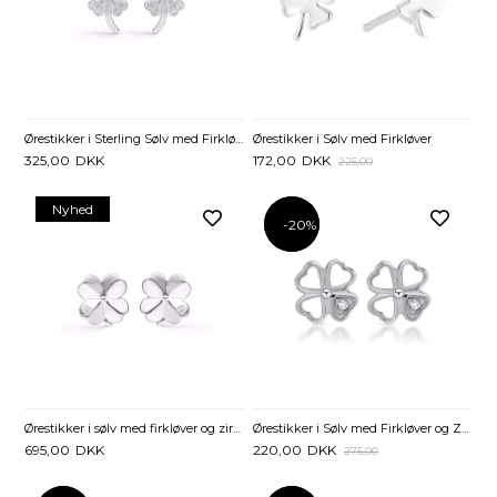
Ørestikker i Sterling Sølv med Firkløver og Zirkonia
Ørestikker i Sølv med Firkløver
325,00
DKK
172,00
DKK
225,00
Nyhed
-20%
-20%
Ørestikker i sølv med firkløver og zirkonia
Ørestikker i Sølv med Firkløver og Zirkoniasten
695,00
DKK
220,00
DKK
275,00