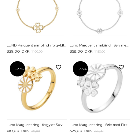
LUND Marguerit armbånd i forgyldt Sølv med Kløver
Lund Marguerit armbånd i Sølv med Kløver - 17 til 19 cm
829,00
DKK
858,00
DKK
1.100,00
1.150,00
-27%
-27%
-55%
-55%
Lund Marguerit ring i forgyldt Sølv med Kløver
Lund Marguerit ring i Sølv med Firkløver
610,00
DKK
325,00
DKK
835,00
725,00