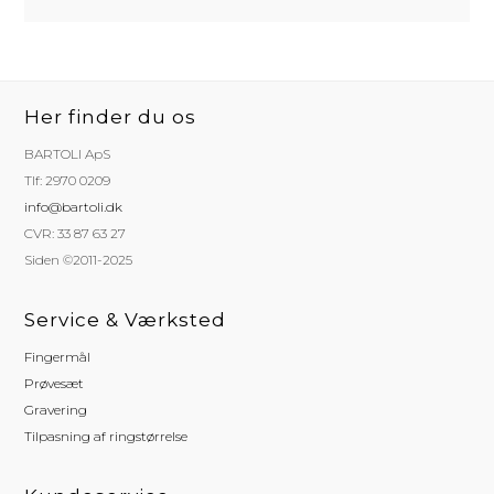
Her finder du os
BARTOLI ApS
Tlf: 2970 0209
info@bartoli.dk
CVR: 33 87 63 27
Siden ©2011-2025
Service & Værksted
Fingermål
Prøvesæt
Gravering
Tilpasning af ringstørrelse