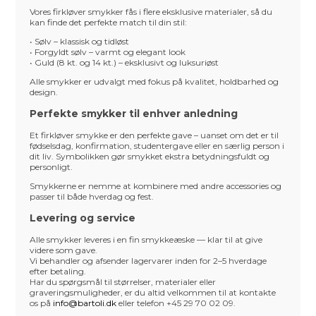
Vores firkløver smykker fås i flere eksklusive materialer, så du
kan finde det perfekte match til din stil:
• Sølv – klassisk og tidløst
• Forgyldt sølv – varmt og elegant look
• Guld (8 kt. og 14 kt.) – eksklusivt og luksuriøst
Alle smykker er udvalgt med fokus på kvalitet, holdbarhed og
design.
Perfekte smykker til enhver anledning
Et firkløver smykke er den perfekte gave – uanset om det er til
fødselsdag, konfirmation, studentergave eller en særlig person i
dit liv. Symbolikken gør smykket ekstra betydningsfuldt og
personligt.
Smykkerne er nemme at kombinere med andre accessories og
passer til både hverdag og fest.
Levering og service
Alle smykker leveres i en fin smykkeæske — klar til at give
videre som gave.
Vi behandler og afsender lagervarer inden for 2–5 hverdage
efter betaling.
Har du spørgsmål til størrelser, materialer eller
graveringsmuligheder, er du altid velkommen til at kontakte
os på
info@bartoli.dk
eller telefon +45 29 70 02 09.