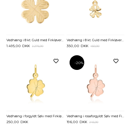
Vedhæng i 8 kt. Guld med Firkløver - 15 x 15 mm
Vedhæng i 8 kt. Guld med Firkløver - 7 x 7 mm
1.495,00
DKK
350,00
DKK
2.275,00
450,00
-20%
-20%
Vedhæng i forgyldt Sølv med Firkløver 10 x 10 mm - Mulighed for gravering
Vedhæng i rosaforgyldt Sølv med Firkløver - Mulighed for gravering
250,00
DKK
196,00
DKK
245,00