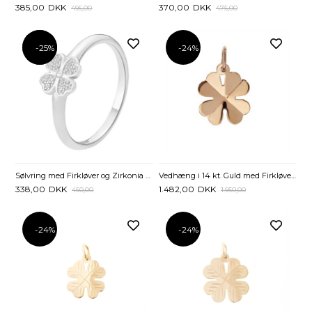
385,00
DKK
370,00
DKK
495,00
475,00
-25%
-25%
-24%
Sølvring med Firkløver og Zirkonia – Lund Copenhagen
Vedhæng i 14 kt. Guld med Firkløver - 13 mm
338,00
DKK
1.482,00
DKK
450,00
1.950,00
-24%
-24%