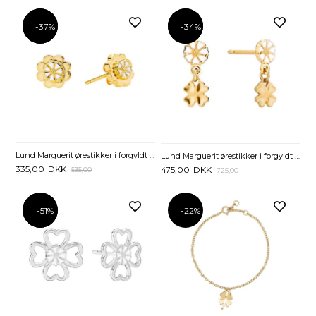
-37%
-37%
-34%
-34%
Lund Marguerit ørestikker i forgyldt Sølv med Firkløver
Lund Marguerit ørestikker i forgyldt Sølv med Kløver
335,00
DKK
475,00
DKK
535,00
725,00
-51%
-51%
-22%