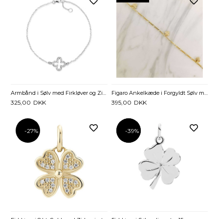
Armbånd i Sølv med Firkløver og Zirkonia
Figaro Ankelkæde i Forgyldt Sølv med Firkløver
325,00
DKK
395,00
DKK
-27%
-39%
-39%