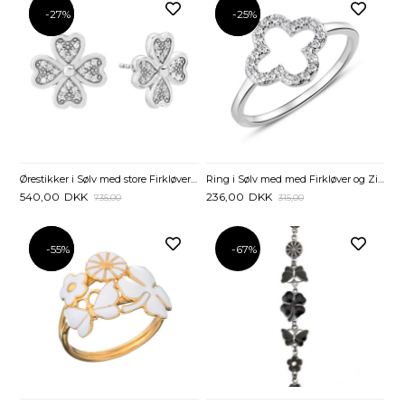
-27%
-27%
-25%
-25%
Ørestikker i Sølv med store Firkløvere og Zirkoniasten - 12 x 12 mm
Ring i Sølv med med Firkløver og Zirkoniasten
540,00
DKK
236,00
DKK
735,00
315,00
-55%
-55%
-67%