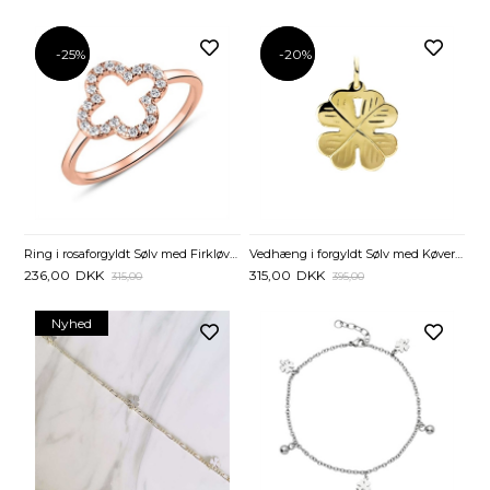
-25%
-25%
-20%
-20%
Ring i rosaforgyldt Sølv med Firkløver og Zirkoniasten
Vedhæng i forgyldt Sølv med Køver - 15 x 15 mm
236,00
DKK
315,00
DKK
315,00
395,00
Nyhed