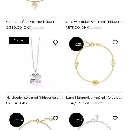
Guld armbånd 8 kt. med Kløver
Guld Ørestikker 8 kt. med Firkløver - 6 mm
2.360,00
DKK
1.575,00
DKK
3.150,00
2.100,00
Nyhed
-25%
Halskæde i sølv med firkløver og zirkonia - 45 cm
Lund Marguerit armbånd i forgyldt Sølv med Firkløver - 17 til 19 cm
895,00
DKK
1.106,00
DKK
1.475,00
-25%
-25%