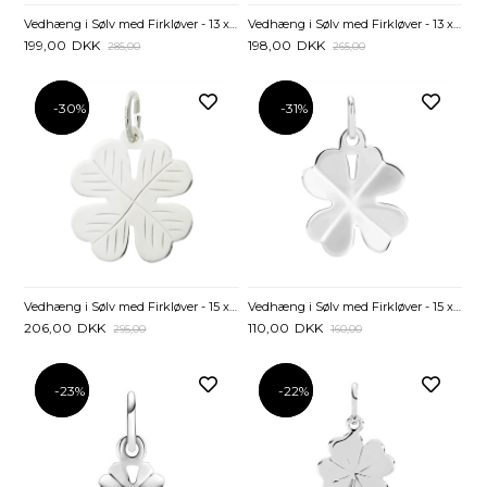
Vedhæng i Sølv med Firkløver - 13 x 13 mm
Vedhæng i Sølv med Firkløver - 13 x 13 mm
199,00
DKK
198,00
DKK
285,00
265,00
-30%
-30%
-31%
-31%
Vedhæng i Sølv med Firkløver - 15 x 15 mm
Vedhæng i Sølv med Firkløver - 15 x 15 mm
206,00
DKK
110,00
DKK
295,00
160,00
-23%
-23%
-22%
-22%