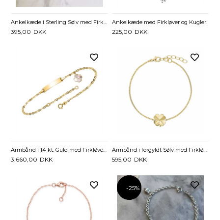
Ankelkæde i Sterling Sølv med Firkløver
Ankelkæde med Firkløver og Kugler
395,00
DKK
225,00
DKK
Armbånd i 14 kt. Guld med Firkløver 16 og 19 cm - Mulighed for gravering
Armbånd i forgyldt Sølv med Firkløver - 16 til 19 cm
3.660,00
DKK
595,00
DKK
-25%
-25%