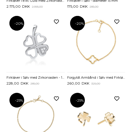
Firkløver i Sølv - diameter 15 mm
Firkløver i 8 kt. Guld med Zirkoniasten
175,00
DKK
2.175,00
DKK
285,00
2.995,00
-20%
-20%
-20%
-20%
Firkløver i Sølv med Zirkoniasten - 13 x 13 mm
Forgyldt Armbånd i Sølv med Firkløver - 16,5 og 18,5 cm
228,00
DKK
260,00
DKK
285,00
325,00
-25%
-25%