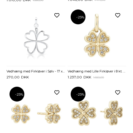
1.350,00
-25%
Vedhæng med Firkløver i Sølv - 17 x 17 mm
Vedhæng med Lille Firkløver i 8 kt. Guld og Zirkoniasten
270,00
DKK
1.237,00
DKK
1.650,00
-25%
-25%