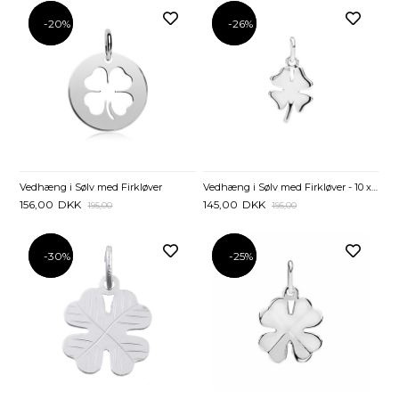
-20%
-20%
-26%
-26%
Vedhæng i Sølv med Firkløver
Vedhæng i Sølv med Firkløver - 10 x 10 mm
156,00
DKK
145,00
DKK
195,00
195,00
-30%
-30%
-25%
-25%