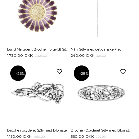
Lund Marguerit Broche i forgyldt Sølv 36 mm - Lilla
Nål i Sølv med det danske Flag
1.730,00
DKK
240,00
DKK
2.225,00
325,00
-26%
-28%
-28%
Broche i oxyderet Sølv med Blomster
Broche i Oxyderet Sølv med Blomsterranke
1.150,00
DKK
560,00
DKK
1.550,00
775,00