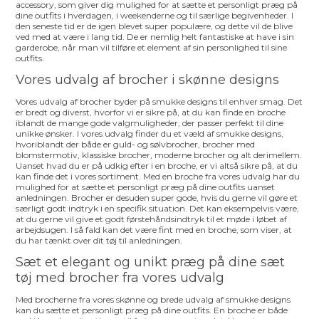
accessory, som giver dig mulighed for at sætte et personligt præg på
dine outfits i hverdagen, i weekenderne og til særlige begivenheder. I
den seneste tid er de igen blevet super populære, og dette vil de blive
ved med at være i lang tid. De er nemlig helt fantastiske at have i sin
garderobe, når man vil tilføre et element af sin personlighed til sine
outfits.
Vores udvalg af brocher i skønne designs
Vores udvalg af brocher byder på smukke designs til enhver smag. Det
er bredt og diverst, hvorfor vi er sikre på, at du kan finde en broche
iblandt de mange gode valgmuligheder, der passer perfekt til dine
unikke ønsker. I vores udvalg finder du et væld af smukke designs,
hvoriblandt der både er guld- og sølvbrocher, brocher med
blomstermotiv, klassiske brocher, moderne brocher og alt derimellem.
Uanset hvad du er på udkig efter i en broche, er vi altså sikre på, at du
kan finde det i vores sortiment. Med en broche fra vores udvalg har du
mulighed for at sætte et personligt præg på dine outfits uanset
anledningen. Brocher er desuden super gode, hvis du gerne vil gøre et
særligt godt indtryk i en specifik situation. Det kan eksempelvis være,
at du gerne vil give et godt førstehåndsindtryk til et møde i løbet af
arbejdsugen. I så fald kan det være fint med en broche, som viser, at
du har tænkt over dit tøj til anledningen.
Sæt et elegant og unikt præg på dine sæt
tøj med brocher fra vores udvalg
Med brocherne fra vores skønne og brede udvalg af smukke designs
kan du sætte et personligt præg på dine outfits. En broche er både