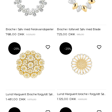
Broche i Sølv med Ferskvandsperler
Broche i tofarvet Sølv med Blade
768,00
DKK
725,00
DKK
1.025,00
985,00
-25%
-25%
Lund Marguerit broche i forgyldt Sølv - 25 mm
Lund Marguerit Broche forgyldt Sølv mix af Margueritter
1.125,00
DKK
1.481,00
DKK
1.500,00
1.975,00