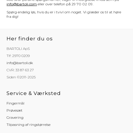
info@bartoli.com
eller over telefon på 29 70 02 09.
Spørg endelig løs, hvis du er i tvivl om noget. Vi glæder os til at høre
fra dig!
Her finder du os
BARTOLI ApS
Tlf: 2970 0209
info@bartoli.dk
CVR: 33 87 63 27
Siden ©2011-2025
Service & Værksted
Fingermål
Prøvesæt
Gravering
Tilpasning af ringstørrelse