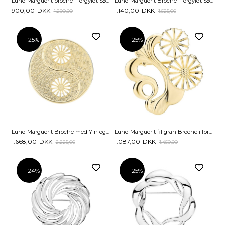
Lund Marguerit broche i forgyldt Sølv -18 mm
Lund Marguerit Broche i forgyldt Sølv med Hjerte
900,00
DKK
1.140,00
DKK
1.200,00
1.525,00
-25%
-25%
Lund Marguerit Broche med Yin og Yang
Lund Marguerit filigran Broche i forgyldt Sølv
1.668,00
DKK
1.087,00
DKK
2.225,00
1.450,00
-24%
-25%