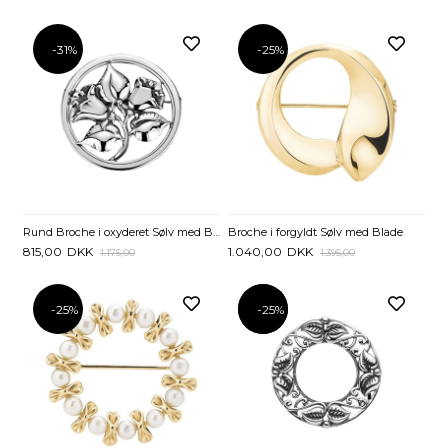
-31%
-25%
Rund Broche i oxyderet Sølv med Blomster
Broche i forgyldt Sølv med Blade
815,00
DKK
1.040,00
DKK
1.175,00
1.395,00
-25%
-25%
-25%