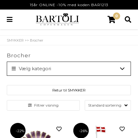
15år ONLINE -10% med koden BAR1213
0
SMYKKER
>>
Brocher
Brocher
Vælg kategori
Retur til SMYKKER
Filtrer visning
-22%
-26%
-26%