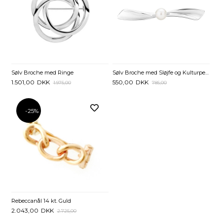
Sølv Broche med Ringe
Sølv Broche med Sløjfe og Kulturperle
1.501,00
DKK
550,00
DKK
1.975,00
785,00
-25%
Rebeccanål 14 kt. Guld
2.043,00
DKK
2.725,00