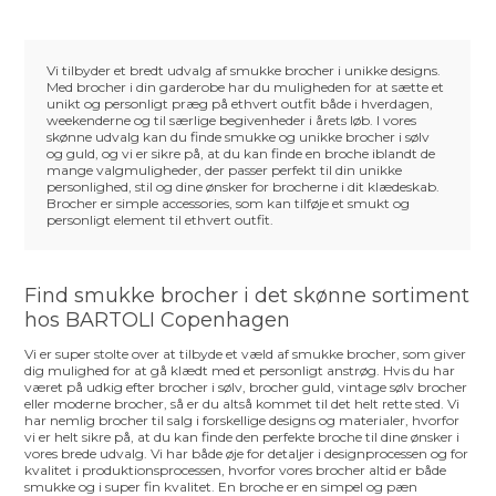
Vi tilbyder et bredt udvalg af smukke brocher i unikke designs.
Med brocher i din garderobe har du muligheden for at sætte et
unikt og personligt præg på ethvert outfit både i hverdagen,
weekenderne og til særlige begivenheder i årets løb. I vores
skønne udvalg kan du finde smukke og unikke brocher i sølv
og guld, og vi er sikre på, at du kan finde en broche iblandt de
mange valgmuligheder, der passer perfekt til din unikke
personlighed, stil og dine ønsker for brocherne i dit klædeskab.
Brocher er simple accessories, som kan tilføje et smukt og
personligt element til ethvert outfit.
Find smukke brocher i det skønne sortiment
hos BARTOLI Copenhagen
Vi er super stolte over at tilbyde et væld af smukke brocher, som giver
dig mulighed for at gå klædt med et personligt anstrøg. Hvis du har
været på udkig efter brocher i sølv, brocher guld, vintage sølv brocher
eller moderne brocher, så er du altså kommet til det helt rette sted. Vi
har nemlig brocher til salg i forskellige designs og materialer, hvorfor
vi er helt sikre på, at du kan finde den perfekte broche til dine ønsker i
vores brede udvalg. Vi har både øje for detaljer i designprocessen og for
kvalitet i produktionsprocessen, hvorfor vores brocher altid er både
smukke og i super fin kvalitet. En broche er en simpel og pæn