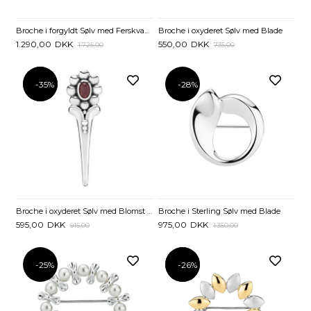
Broche i forgyldt Sølv med Ferskvandsperler
Broche i oxyderet Sølv med Blade
1.290,00
DKK
550,00
DKK
1.725,00
735,00
-35%
-35%
-28%
Broche i oxyderet Sølv med Blomst og rød Granat
Broche i Sterling Sølv med Blade
595,00
DKK
975,00
DKK
915,00
1.350,00
-25%
-26%
-26%