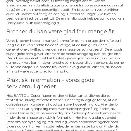
god i hverdagssituationer, til fester og meget andet. Uanset
anledningen kan du altså bruge brocherne fra vores skønne udvalg til
at gå en smule mere personligt klædt. En broche kan være prikken
over i’et uanset outfit og anledning. Brocherne udgør ikke blot en
pæn detalje i ethvert sæt tøj. De er nemlig også helt personlige og kan
udtrykke din unikke smag og stil.
Brocher du kan være glad for i mange år
Vores brocher holder i mange år, hvorfor du kan bruge dem ofte og i
lang tid. De kan endda holde så længe, at de kan gives videre i
generationer, hvilket giver dem en masse personlig værdi. De er også
super gode som gaver, eftersom de holder længe og kan bruges ofte.
Derudover er der et væld af forskellige designs i vores udvalg, hvorfor
du helt sikkert kan finde en broche som passer til den person, du gerne
vil forkæle/fejre. En broche fra vores udvalg kan du eller en, du holder
af, altså være super glad for i lang tid.
Praktisk information – vores gode
servicemuligheder
Hos BARTOLI Copenhagen ønsker vi ikke kun at tilbyde dig et
fantastisk udvalg af flotte brocher. Det er også vigtigt for os, at din
oplevelse som kunde er så god som overhovedet muligt. Vi er derfor
altid klar til at hjælpe dig med eventuelle spørgsmål og andet, du
kunne tænke dig at henvende dig om. Nederst på vores hjemmeside
finder du en masse praktisk information. Her kan du blandt andet
læse om ombytning og returnering, vores handelsbetingelser med
videre og om hvilken ringstørrelse, der er den rette for dig. Finder du
ikke svar på dine spørgsmål her, tager vi med glæde imod dem på