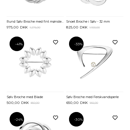
Rund Sølv Broche med fint mønster - 34 mm
Snoet Broche i Sølv - 32 mm
975,00
DKK
825,00
DKK
1.275,00
1.100,00
-41%
-41%
-33%
-33%
Sølv Broche med Blade
Sølv Broche med Ferskvandsperle
500,00
DKK
650,00
DKK
850,00
965,00
-24%
-30%
-30%