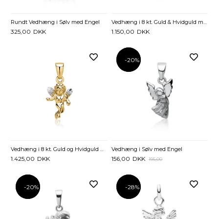
Rundt Vedhæng i Sølv med Engel
Vedhæng i 8 kt. Guld & Hvidguld med Hjerte og Engel
325,00
DKK
1.150,00
DKK
-20%
-20%
Vedhæng i 8 kt. Guld og Hvidguld med Engel
Vedhæng i Sølv med Engel
1.425,00
DKK
156,00
DKK
195,00
-20%
-20%
-28%
-28%