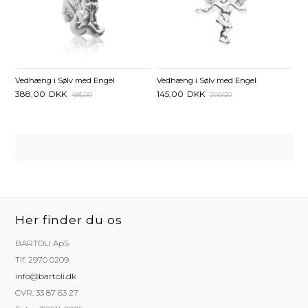
Vedhæng i Sølv med Engel
Vedhæng i Sølv med Engel
145,00
DKK
388,00
DKK
200,00
485,00
Her finder du os
BARTOLI ApS
Tlf: 2970 0209
info@bartoli.dk
CVR: 33 87 63 27