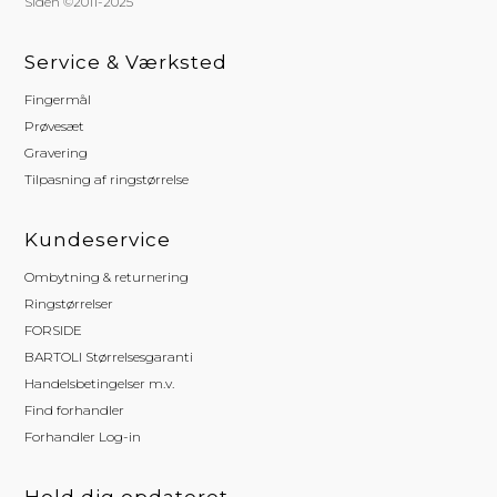
Siden ©2011-2025
Service & Værksted
Fingermål
Prøvesæt
Gravering
Tilpasning af ringstørrelse
Kundeservice
Ombytning & returnering
Ringstørrelser
FORSIDE
BARTOLI Størrelsesgaranti
Handelsbetingelser m.v.
Find forhandler
Forhandler Log-in
Hold dig opdateret