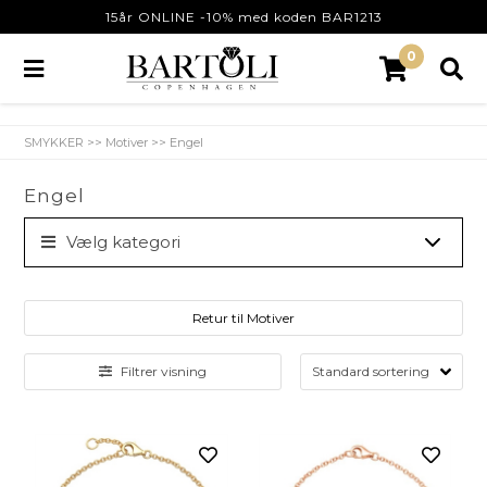
15år ONLINE -10% med koden BAR1213
0
SMYKKER
>>
Motiver
>>
Engel
Engel
Vælg kategori
Retur til Motiver
Filtrer visning