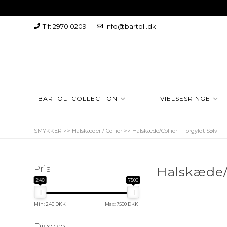
Tlf: 2970 0209
info@bartoli.dk
BARTOLI COLLECTION
VIELSESRINGE
SMYKKER
>>
Halskæder / Collier
>>
Halskæde/Collier - Forgyldt Sølv
Pris
Halskæde/C
240
7500
Min: 240 DKK
Max: 7500 DKK
Diverse