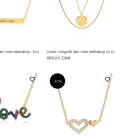
Collier i forgyldt Sølv med Vedhæng - Mulighed for gravering
Collier i forgyldt Sølv med Vedhæng 42 til 47 cm - Mulighed for gravering
695,00
DKK
-30%
-30%