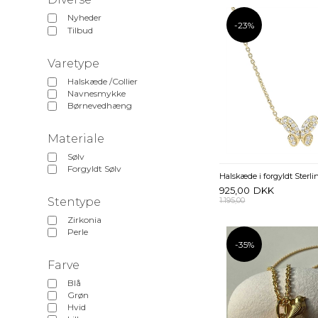
Nyheder
-23%
Tilbud
Varetype
Halskæde /Collier
Navnesmykke
Børnevedhæng
Materiale
Sølv
Forgyldt Sølv
925,00
DKK
Stentype
1.195,00
Zirkonia
Perle
-35%
Farve
Blå
Grøn
Hvid