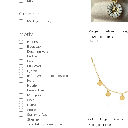
Lilla
Gravering
Med gravering
Motiv
1.020,00
DKK
1.575,00
Blomst
Bogstav
Dagmarkors
Dråbe
Dyr
Firkløver
Hjerte
Infinity/Uendelighedstegn
Kors
Kugle
Livets Træ
Marguerit
Oval
Rund
Sløjfe
Sommerfugl
Stjerne
Tro Håb og Kærlighed
300,00
DKK