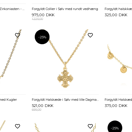
Collier i forgyldt Sølv med Zirkoniasten - 38 til 42 cm
Forgyldt Collier i Sølv med rundt vedhæng
975,00
DKK
325,00
DKK
1.225,00
-25%
-25%
 med Kugler
Forgyldt Halskæde i Sølv med lille Dagmarkors - 10 x 9 mm
521,00
DKK
375,00
DKK
695,00
-25%