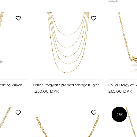
975,00
Collier forgyldt Sølv med Perle og Zirkoniasten
Collier i forgyldt Sølv med aflange Kugler - 40 cm
1.250,00
DKK
265,00
DKK
-25%
-25%