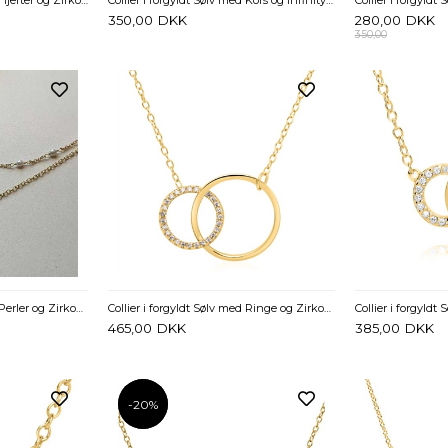
350,00
DKK
280,00
DKK
350,00
Collier i forgyldt Sølv med Perler og Zirkoniasten
Collier i forgyldt Sølv med Ringe og Zirkonia - 35 til 40 cm
465,00
DKK
385,00
DKK
-20%
-20%