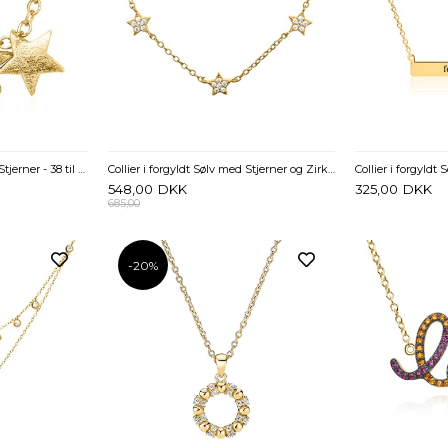
Collier i forgyldt Sølv med Stjerner - 38 til 42 cm
Collier i forgyldt Sølv med Stjerner og Zirkoniasten - 40 til 45 cm
548,00
DKK
325,00
DKK
685,00
-20%