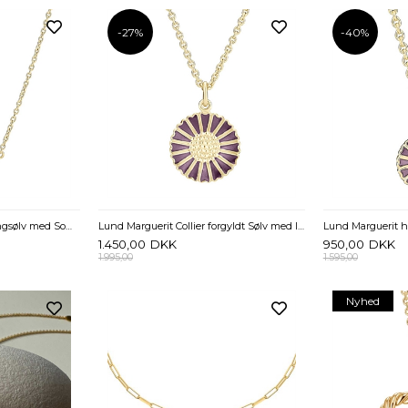
-27%
-40%
Halskæde i forgyldt Sterlingsølv med Sommerfugl og Zirkonia
Lund Marguerit Collier forgyldt Sølv med lilla Marguerit - 18 mm
1.450,00
DKK
950,00
DKK
1.995,00
1.595,00
Nyhed