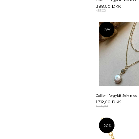
388,00
DKK
485,00
-25%
1.312,00
DKK
1.750,00
-20%
-20%