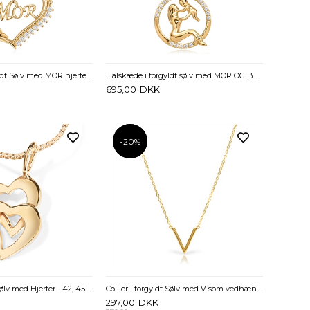
Halskæde i forgyldt Sølv med MOR hjerte og zirkonia 42 og 45 cm
Halskæde i forgyldt sølv med MOR OG BARN og zirkonia
695,00
DKK
-20%
-20%
Collier i forgyldt Sølv med Hjerter - 42, 45 og 50 cm
Collier i forgyldt Sølv med V som vedhæng - 40 og 43 cm
297,00
DKK