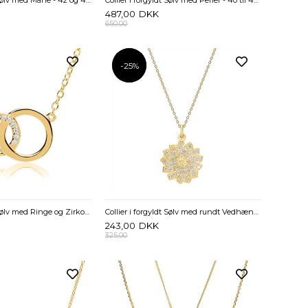
487,00
DKK
650,00
-25%
-25%
Collier i forgyldt Sølv med Ringe og Zirkonia - 40 og 45 cm
Collier i forgyldt Sølv med rundt Vedhæng og Zirkonia - 40 og 45 cm
243,00
DKK
325,00