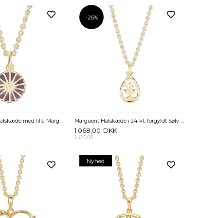
-25%
Lund Marguerit halskæde med lilla Marguerit 11 mm
Marguerit Halskæde i 24 kt. forgyldt Sølv med Dråbe – Lund Copenhagen
1.068,00
DKK
1.425,00
Nyhed