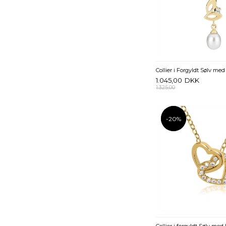
1.045,00
DKK
1.325,00
-20%
-20%