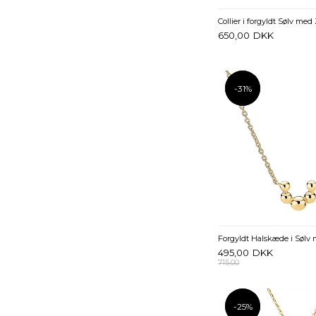
650,00
DKK
-31%
-31%
Forgyldt Halskæde i Sølv
495,00
DKK
715,00
-25%
-25%