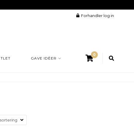
Forhandler log in
0
TLET
GAVE IDÈER