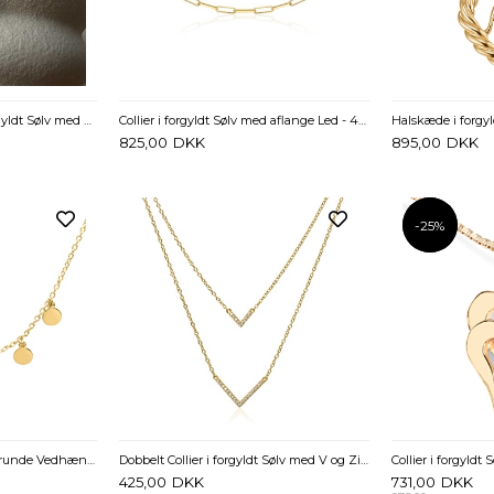
Marguerit Halskæde i Forgyldt Sølv med Fugl – Lund Copenhagen
Collier i forgyldt Sølv med aflange Led - 45 til 50 cm
825,00
DKK
895,00
DKK
-25%
-25%
Collier i forgyldt Sølv med runde Vedhæng - 42 til 45 cm
Dobbelt Collier i forgyldt Sølv med V og Zirkoniasten
425,00
DKK
731,00
DKK