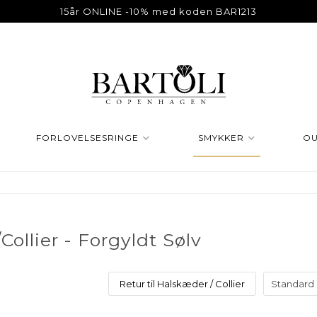
15år ONLINE -10% med koden BAR1213
FORLOVELSESRINGE
SMYKKER
OU
ollier - Forgyldt Sølv
Retur til Halskæder / Collier