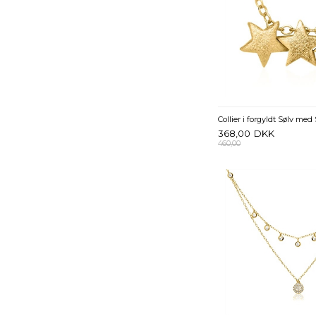
368,00
DKK
460,00