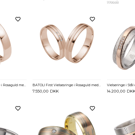
7.700,00
BARTOLI First vielsesringe i Rosaguld med Diamanter 0,052 ct. - 3,5 mm
BATOLI First Vielsesringe i Rosaguld med Diamanter 0,02 ct. - 4,5 mm
7.550,00
DKK
14.200,00
DK