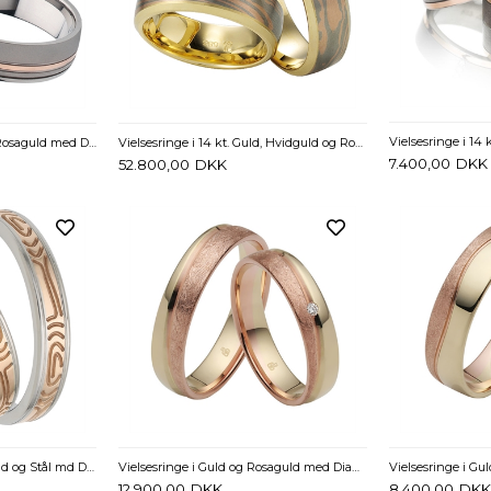
Vielsesringe i Sølv & 8 kt. Rosaguld med Diamant 0,02 ct - 6 mm
Vielsesringe i 14 kt. Guld, Hvidguld og Rosaguld med Diamant 0,05 ct.- 7 mm
7.400,00
DKK
52.800,00
DKK
Vielsesringe i 8 kt. Rosaguld og Stål md Diamant 0,01 ct.- 4 mm
Vielsesringe i Guld og Rosaguld med Diamant 0,02 ct. - 4,5 mm
12.900,00
DKK
8.400,00
DKK