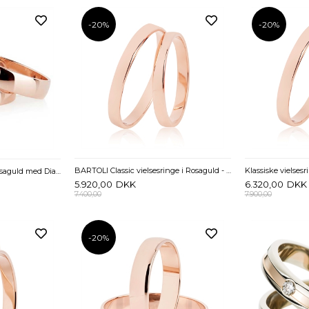
-20%
-20%
BARTOLI Classic vielsesringe i Rosaguld - 2,5 mm
Klassiske Vielsesringe i Rosaguld med Diamanthjerte 0,03 ct - 4 mm
5.920,00
DKK
6.320,00
DKK
7.400,00
7.900,00
-20%