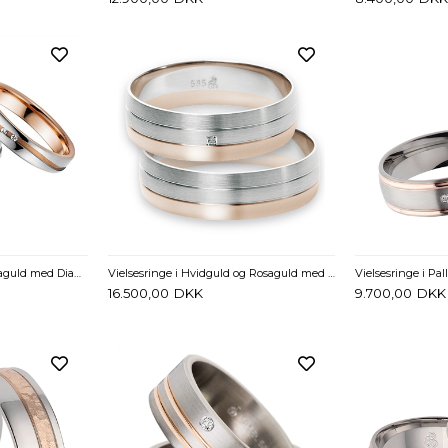
Vielsesringe i Hvid og Rosaguld med Diamanter 0,03 ct - 4 mm
Vielsesringe i Hvidguld og Rosaguld med Diamant 0,01 ct. - 6 mm
16.500,00
DKK
9.700,00
DKK