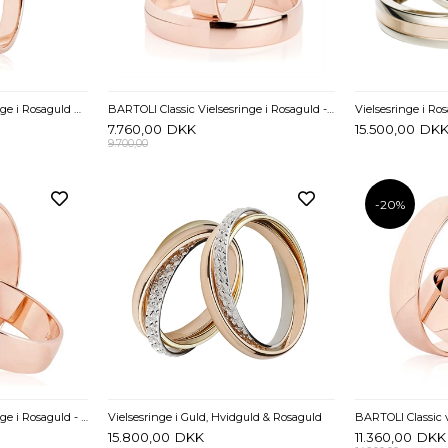
BARTOLI Classic vielsesringe i Rosaguld med Diamant 0,01 ct. - 3 mm
BARTOLI Classic Vielsesringe i Rosaguld - 4 mm
7.760,00
DKK
15.500,00
DK
9.700,00
-20%
BARTOLI Classic vielsesringe i Rosaguld - 5 mm
Vielsesringe i Guld, Hvidguld & Rosaguld
15.800,00
DKK
11.360,00
DKK