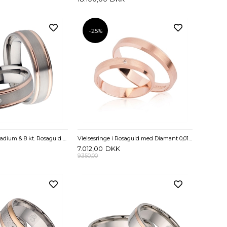
-25%
Vielsesringe i Palladium & 8 kt. Rosaguld med Diamant 0,01 ct - 6 mm
Vielsesringe i Rosaguld med Diamant 0,01 ct - 4 mm
7.012,00
DKK
9.350,00