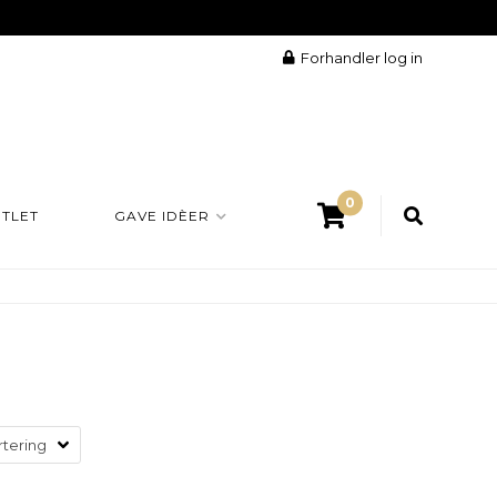
Forhandler log in
0
TLET
GAVE IDÈER