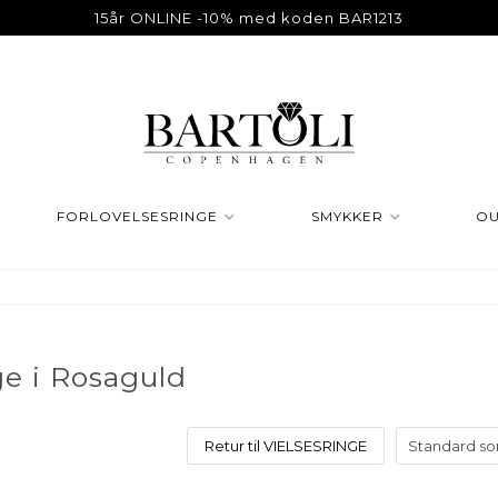
15år ONLINE -10% med koden BAR1213
FORLOVELSESRINGE
SMYKKER
OU
ge i Rosaguld
Retur til VIELSESRINGE