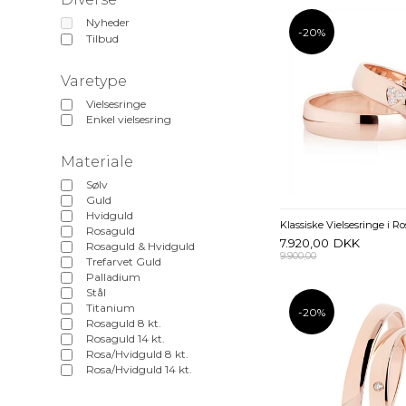
Nyheder
-20%
Tilbud
Varetype
Vielsesringe
Enkel vielsesring
Materiale
Sølv
Guld
Hvidguld
Rosaguld
7.920,00
DKK
Rosaguld & Hvidguld
9.900,00
Trefarvet Guld
Palladium
Stål
Titanium
-20%
Rosaguld 8 kt.
Rosaguld 14 kt.
Rosa/Hvidguld 8 kt.
Rosa/Hvidguld 14 kt.