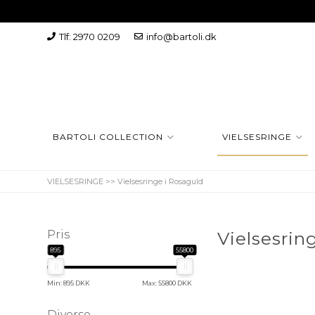
Tlf: 2970 0209
info@bartoli.dk
BARTOLI COLLECTION
VIELSESRINGE
VIELSESRINGE
>>
Vielsesringe i Rosaguld
Pris
Vielsesrin
895
55800
Min: 895 DKK
Max: 55800 DKK
Diverse