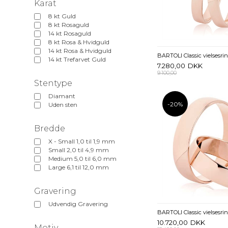
Karat
8 kt Guld
8 kt Rosaguld
14 kt Rosaguld
8 kt Rosa & Hvidguld
14 kt Rosa & Hvidguld
14 kt Trefarvet Guld
7.280,00
DKK
9.100,00
Stentype
Diamant
-20%
Uden sten
Bredde
X - Small 1,0 til 1,9 mm
Small 2,0 til 4,9 mm
Medium 5,0 til 6,0 mm
Large 6,1 til 12,0 mm
Gravering
Udvendig Gravering
10.720,00
DKK
Motiv