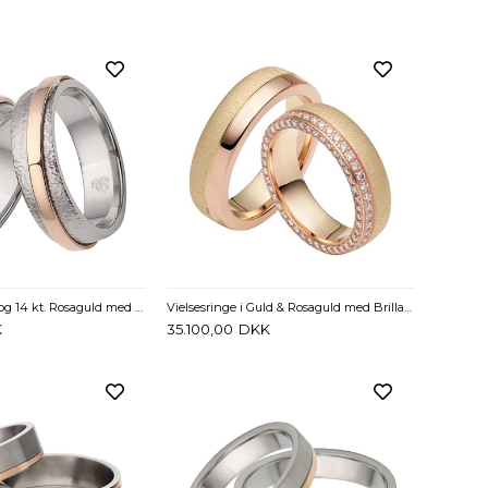
Vielseringe i Stål og 14 kt. Rosaguld med Diamanter 0,025 ct. - 6 mm
Vielsesringe i Guld & Rosaguld med Brillanter 0,86 ct - 6 mm
K
35.100,00
DKK