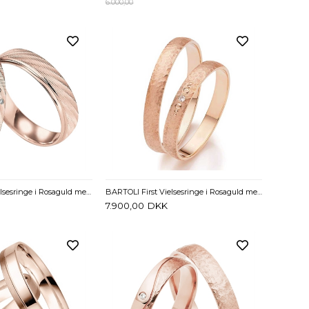
6.000,00
BARTOLI First vielsesringe i Rosaguld med Brillanter 0,02 ct - 5 mm
BARTOLI First Vielsesringe i Rosaguld med Diamant 0,01 ct - 3 mm
7.900,00
DKK