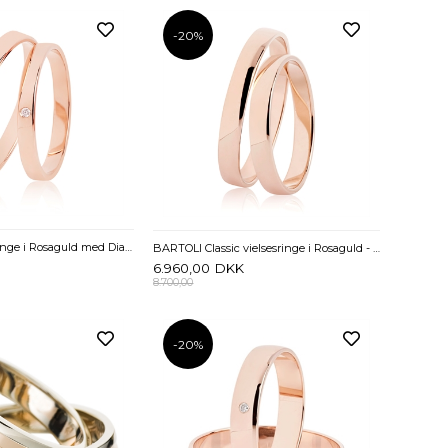
-20%
Klassiske vielsesringe i Rosaguld med Diamant 0,01 ct. - 2,5 mm
BARTOLI Classic vielsesringe i Rosaguld - 3 mm
6.960,00
DKK
8.700,00
-20%