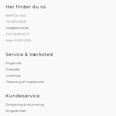
Her finder du os
BARTOLI ApS
Tlf: 2970 0209
info@bartoli.dk
CVR: 33 87 63 27
Siden ©2011-2025
Service & Værksted
Fingermål
Prøvesæt
Gravering
Tilpasning af ringstørrelse
Kundeservice
Ombytning & returnering
Ringstørrelser