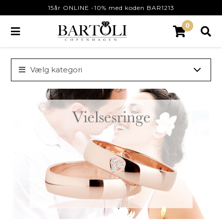
15år ONLINE -10% med koden BAR1213
0
Vælg kategori