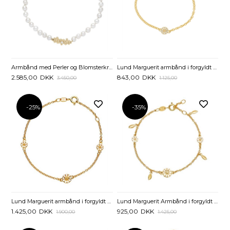
Armbånd med Perler og Blomsterkrans i Guld - 17 til 19 cm
Lund Marguerit armbånd i forgyldt Sølv - 17 og 19 cm
2.585,00
DKK
843,00
DKK
3.450,00
1.125,00
-25%
-35%
Lund Marguerit armbånd i forgyldt Sølv med 3 Margueritter - 17 og 19 cm
Lund Marguerit Armbånd i forgyldt Sølv med Blade - 17 til 19 cm
1.425,00
DKK
925,00
DKK
1.900,00
1.425,00