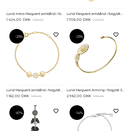
Lund mikro Marguerit armbånd i forgyldt Sølv - 17,5 cm
Lund Marguerit armbånd i forgyldt Sølv - 17 og 19 cm
1.424,00
DKK
1.706,00
DKK
1.900,00
2.275,00
-25%
-25%
Lund Marguerit armbånd i forgyldt Sølv med Hjerter - 16 til 19 cm
Lund Marguerit Armring i forgyldt Sølv
1.162,00
DKK
2.962,00
DKK
1.550,00
3.950,00
-67%
-14%
-14%