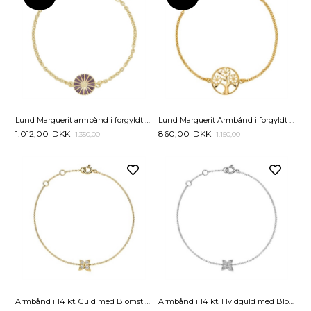
Lund Marguerit armbånd i forgyldt Sølv med lilla Marguerit
Lund Marguerit Armbånd i forgyldt Sølv med Livets Træ - 17 til 19 cm
1.012,00
DKK
860,00
DKK
1.350,00
1.150,00
Armbånd i 14 kt. Guld med Blomst og Diamanter - 0,11 ct.
Armbånd i 14 kt. Hvidguld med Blomst og Diamanter - 0,11 ct.