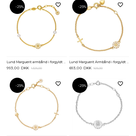
-25%
-25%
-25%
Lund Marguerit armbånd i forgyldt Sølv med Ferskvandsperler - 17 til 19 cm
Lund Marguerit Armbånd i forgyldt Sølv med Tro Håb og Kærlighed - 14 og 16 cm
993,00
DKK
693,00
DKK
1.325,00
925,00
-25%
-25%