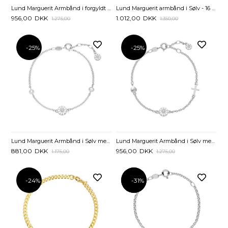
Lund Marguerit Armbånd i forgyldt Sølv med Tro Håb og Kærlighed - 17 til 19 cm
Lund Marguerit armbånd i Sølv - 16 til 19 cm
956,00
DKK
1.012,00
DKK
1.275,00
1.350,00
-25%
-25%
Lund Marguerit Armbånd i Sølv med Ferskvandsperler - 17 til 19 cm
Lund Marguerit Armbånd i Sølv med Tro Håb og Kærlighed - 17 til 19 cm
881,00
DKK
956,00
DKK
1.175,00
1.275,00
-24%
-31%
-31%