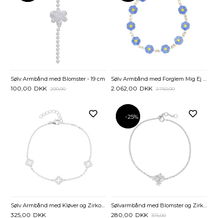
Sølv Armbånd med Blomster - 19 cm
Sølv Armbånd med Forglem Mig Ej - 17,5 cm
100,00
DKK
2.062,00
DKK
200,00
2.750,00
-25%
-25%
Sølv Armbånd med Kløver og Zirkoniasten - 16,5 til 19 cm
Sølvarmbånd med Blomster og Zirkoiasten
325,00
DKK
280,00
DKK
375,00