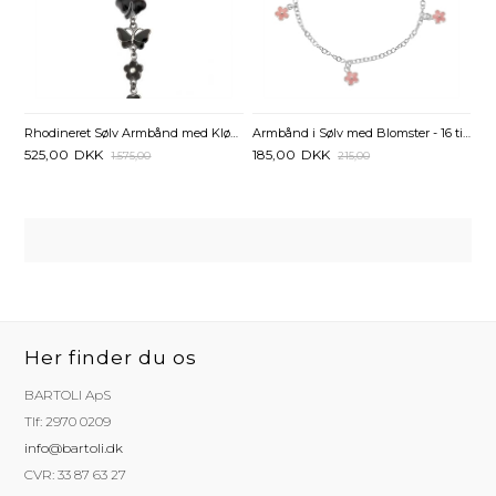
Rhodineret Sølv Armbånd med Kløver Blomst og Sommerfugl - 18 og 19 cm
Armbånd i Sølv med Blomster - 16 til 18 cm
525,00
DKK
185,00
DKK
1.575,00
215,00
Her finder du os
BARTOLI ApS
Tlf: 2970 0209
info@bartoli.dk
CVR: 33 87 63 27