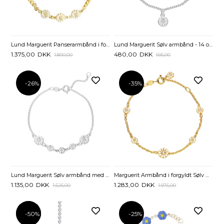
Lund Marguerit Panserarmbånd i forgyldt Sølv - 17 og19 cm
Lund Marguerit Sølv armbånd - 14 og 16 cm
1.375,00
DKK
480,00
DKK
1.800,00
695,00
-26%
-35%
Lund Marguerit Sølv armbånd med 5 Margueritter - 16 og 19 cm
Marguerit Armbånd i forgyldt Sølv med Zirkoniasten - 17 til 19 cm
1.135,00
DKK
1.283,00
DKK
1.525,00
1.975,00
-50%
-50%
-25%