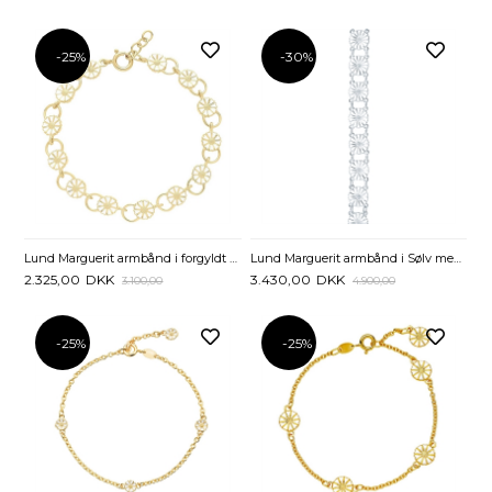
-25%
-30%
Lund Marguerit armbånd i forgyldt Sølv med Ringe - 19 til 21 cm
Lund Marguerit armbånd i Sølv med hvide Margueritter 11 mm - 19 cm
2.325,00
DKK
3.430,00
DKK
3.100,00
4.900,00
-25%
-25%