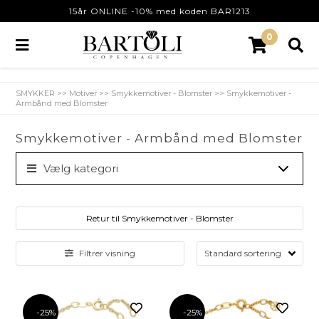
15år ONLINE -10% med koden BAR1213
0
SMYKKER
>>
Motiver
>>
Smykkemotiver - Blomster
>>
Smykkemotiver -
Armbånd med Blomster
Smykkemotiver - Armbånd med Blomster
Vælg kategori
Retur til Smykkemotiver - Blomster
Filtrer visning
-25%
-25%