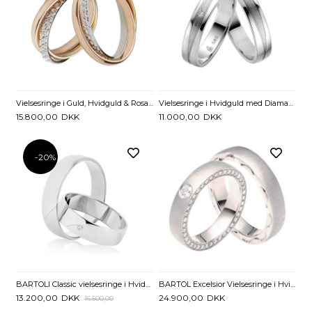
Vielsesringe i Guld, Hvidguld & Rosaguld
Vielsesringe i Hvidguld med Diamant 0,01 ct. - 4 mm
15.800,00
DKK
11.000,00
DKK
-20%
BARTOLI Classic vielsesringe i Hvidguld med Diamant 0,01 ct. - 5 mm
BARTOL Excelsior Vielsesringe i Hvidguld med Diamanter 0,56 ct. - 4,5 mm
13.200,00
DKK
24.900,00
DKK
16.500,00