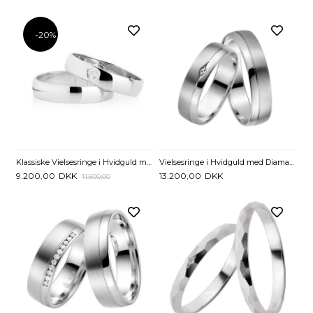
-20%
Klassiske Vielsesringe i Hvidguld med Diamanthjerte 0,03 ct - 4 mm
Vielsesringe i Hvidguld med Diamant 0,01 ct. - 5 mm
9.200,00
DKK
13.200,00
DKK
11.500,00