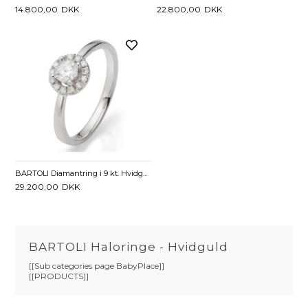
14.800,00
DKK
22.800,00
DKK
BARTOLI Diamantring i 9 kt. Hvidguld med Diamanter - 0,35 ct.
29.200,00
DKK
BARTOLI Haloringe - Hvidguld
[[Sub categories page BabyPlace]]
[[PRODUCTS]]