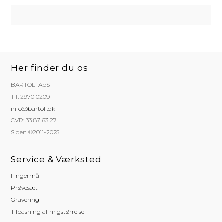
Her finder du os
BARTOLI ApS
Tlf: 2970 0209
info@bartoli.dk
CVR: 33 87 63 27
Siden ©2011-2025
Service & Værksted
Fingermål
Prøvesæt
Gravering
Tilpasning af ringstørrelse