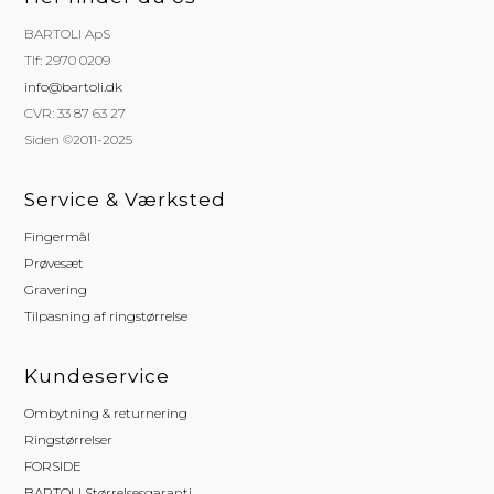
BARTOLI ApS
Tlf: 2970 0209
info@bartoli.dk
CVR: 33 87 63 27
Siden ©2011-2025
Service & Værksted
Fingermål
Prøvesæt
Gravering
Tilpasning af ringstørrelse
Kundeservice
Ombytning & returnering
Ringstørrelser
FORSIDE
BARTOLI Størrelsesgaranti