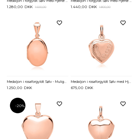
Medaljon i forgyldt Sølv med Hjerte 20 x 20 mm - Mulighed for gravering
Medaljon i forgyldt Sølv med Hjerte og Zirkoniasten - Mulighed for gravering
1.280,00
DKK
1.440,00
DKK
1.600,00
1.800,00
Medaljon i rosaforgyldt Sølv - Mulighed for gravering
Medaljon i rosaforgyldt Sølv med Hjerte - Mulighed for gravering
1.250,00
DKK
675,00
DKK
-20%