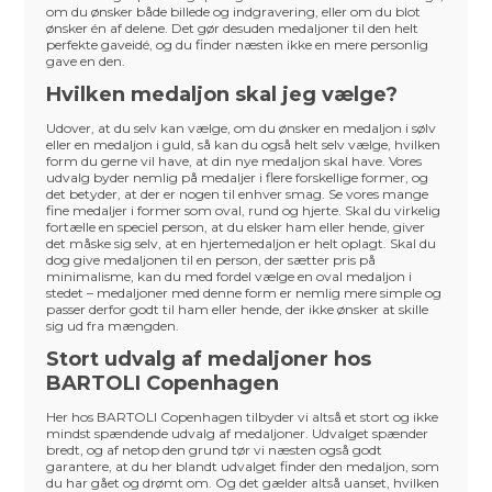
om du ønsker både billede og indgravering, eller om du blot
ønsker én af delene. Det gør desuden medaljoner til den helt
perfekte gaveidé, og du finder næsten ikke en mere personlig
gave en den.
Hvilken medaljon skal jeg vælge?
Udover, at du selv kan vælge, om du ønsker en medaljon i sølv
eller en medaljon i guld, så kan du også helt selv vælge, hvilken
form du gerne vil have, at din nye medaljon skal have. Vores
udvalg byder nemlig på medaljer i flere forskellige former, og
det betyder, at der er nogen til enhver smag. Se vores mange
fine medaljer i former som oval, rund og hjerte. Skal du virkelig
fortælle en speciel person, at du elsker ham eller hende, giver
det måske sig selv, at en hjertemedaljon er helt oplagt. Skal du
dog give medaljonen til en person, der sætter pris på
minimalisme, kan du med fordel vælge en oval medaljon i
stedet – medaljoner med denne form er nemlig mere simple og
passer derfor godt til ham eller hende, der ikke ønsker at skille
sig ud fra mængden.
Stort udvalg af medaljoner hos
BARTOLI Copenhagen
Her hos BARTOLI Copenhagen tilbyder vi altså et stort og ikke
mindst spændende udvalg af medaljoner. Udvalget spænder
bredt, og af netop den grund tør vi næsten også godt
garantere, at du her blandt udvalget finder den medaljon, som
du har gået og drømt om. Og det gælder altså uanset, hvilken