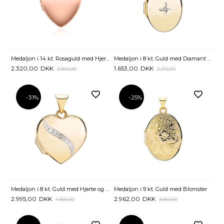
Medaljon i 8 kt. Guld med Diamant - 0,005 ct
Medaljon i 14 kt. Rosaguld med Hjerte - Mulighed for gravering
1.653,00
DKK
2.320,00
DKK
2.175,00
2.900,00
-31%
-25%
Medaljon i 8 kt. Guld med Hjerte og Diamant - 0,005 ct.
Medaljon i 9 kt. Guld med Blomster
2.995,00
DKK
2.962,00
DKK
4.350,00
3.950,00