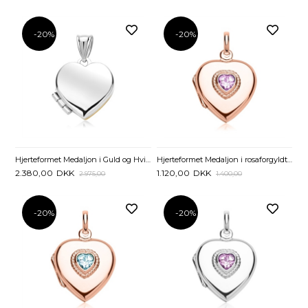
-20%
-20%
Hjerteformet Medaljon i Guld og Hvidguld - Mulighed for gravering
Hjerteformet Medaljon i rosaforgyldt Sølv med Ametyst - Mulighed for gravering
2.380,00
DKK
1.120,00
DKK
2.975,00
1.400,00
-20%
-20%