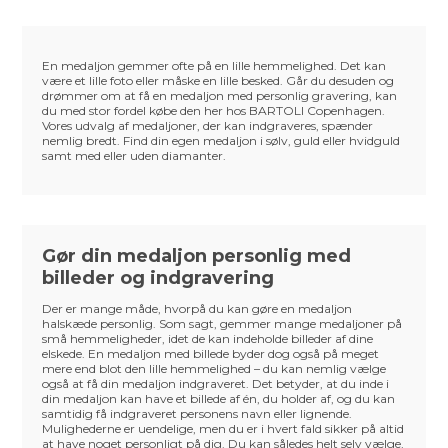
En medaljon gemmer ofte på en lille hemmelighed. Det kan
være et lille foto eller måske en lille besked. Går du desuden og
drømmer om at få en medaljon med personlig gravering, kan
du med stor fordel købe den her hos BARTOLI Copenhagen.
Vores udvalg af medaljoner, der kan indgraveres, spænder
nemlig bredt. Find din egen medaljon i sølv, guld eller hvidguld
samt med eller uden diamanter.
Gør din medaljon personlig med
billeder og indgravering
Der er mange måde, hvorpå du kan gøre en medaljon
halskæde personlig. Som sagt, gemmer mange medaljoner på
små hemmeligheder, idet de kan indeholde billeder af dine
elskede. En medaljon med billede byder dog også på meget
mere end blot den lille hemmelighed – du kan nemlig vælge
også at få din medaljon indgraveret. Det betyder, at du inde i
din medaljon kan have et billede af én, du holder af, og du kan
samtidig få indgraveret personens navn eller lignende.
Mulighederne er uendelige, men du er i hvert fald sikker på altid
at have noget personligt på dig. Du kan således helt selv vælge,