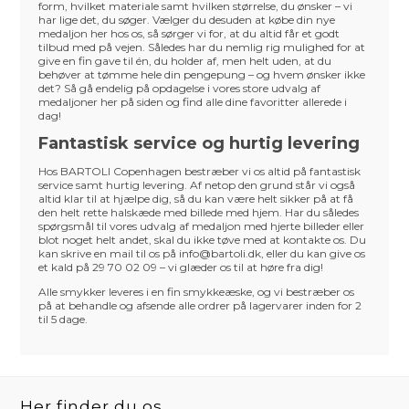
form, hvilket materiale samt hvilken størrelse, du ønsker – vi
har lige det, du søger. Vælger du desuden at købe din nye
medaljon her hos os, så sørger vi for, at du altid får et godt
tilbud med på vejen. Således har du nemlig rig mulighed for at
give en fin gave til én, du holder af, men helt uden, at du
behøver at tømme hele din pengepung – og hvem ønsker ikke
det? Så gå endelig på opdagelse i vores store udvalg af
medaljoner her på siden og find alle dine favoritter allerede i
dag!
Fantastisk service og hurtig levering
Hos BARTOLI Copenhagen bestræber vi os altid på fantastisk
service samt hurtig levering. Af netop den grund står vi også
altid klar til at hjælpe dig, så du kan være helt sikker på at få
den helt rette halskæde med billede med hjem. Har du således
spørgsmål til vores udvalg af medaljon med hjerte billeder eller
blot noget helt andet, skal du ikke tøve med at kontakte os. Du
kan skrive en mail til os på info@bartoli.dk, eller du kan give os
et kald på 29 70 02 09 – vi glæder os til at høre fra dig!
Alle smykker leveres i en fin smykkeæske, og vi bestræber os
på at behandle og afsende alle ordrer på lagervarer inden for 2
til 5 dage.
Her finder du os