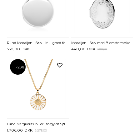
Rund Medaljon i Sølv - Mulighed for gravering
Medaljon i Sølv med Blomsterranke
550,00
DKK
440,00
DKK
600,00
-25%
Lund Marguerit Collier i forgyldt Sølv med Medaljon - 45 og 48 cm
1.706,00
DKK
2.275,00