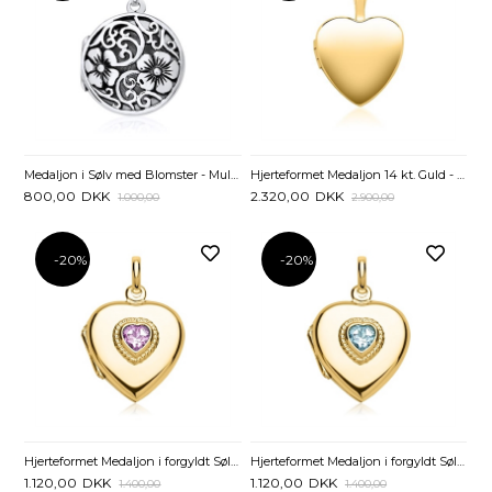
Medaljon i Sølv med Blomster - Mulighed for gravering
Hjerteformet Medaljon 14 kt. Guld - Mulighed for gravering
800,00
DKK
2.320,00
DKK
1.000,00
2.900,00
-20%
-20%
Hjerteformet Medaljon i forgyldt Sølv med Ametyst - Mulighed for gravering
Hjerteformet Medaljon i forgyldt Sølv med Topaz - Mulighed for gravering
1.120,00
DKK
1.120,00
DKK
1.400,00
1.400,00