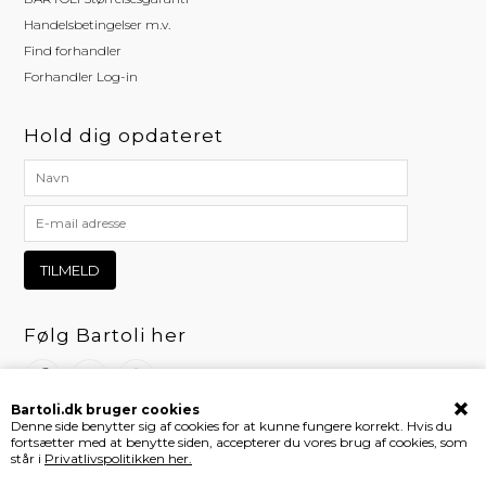
Handelsbetingelser m.v.
Find forhandler
Forhandler Log-in
Hold dig opdateret
Følg Bartoli her
Bartoli.dk bruger cookies
Denne side benytter sig af cookies for at kunne fungere korrekt. Hvis du
fortsætter med at benytte siden, accepterer du vores brug af cookies, som
står i
Privatlivspolitikken her.
Webshop af Bewise