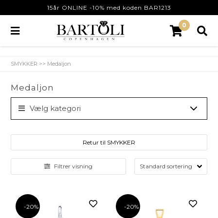
15år ONLINE -10% med koden BAR1213
0
SMYKKER
>>
Medaljon
Medaljon
Vælg kategori
Retur til SMYKKER
Filtrer visning
-20%
-20%