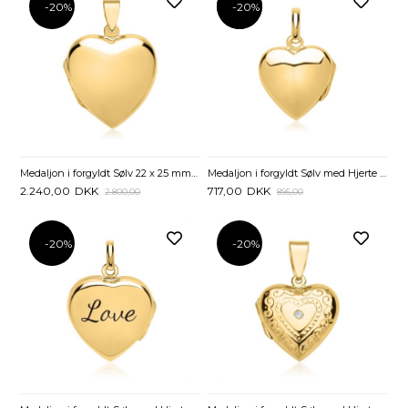
-20%
-20%
-20%
Medaljon i forgyldt Sølv 22 x 25 mm - Mulighed for gravering
Medaljon i forgyldt Sølv med Hjerte 17 x 17 mm - Mulighed for gravering
2.240,00
DKK
717,00
DKK
2.800,00
895,00
-20%
-20%