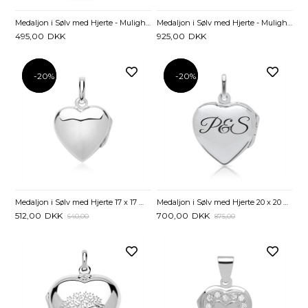
Medaljon i Sølv med Hjerte - Mulighed for gravering
Medaljon i Sølv med Hjerte - Mulighed for gravering
495,00
DKK
925,00
DKK
-20%
-20%
-20%
-20%
Medaljon i Sølv med Hjerte 17 x 17 mm - Mulighed for gravering
Medaljon i Sølv med Hjerte 20 x 20 mm - Mulighed for gravering
512,00
DKK
700,00
DKK
640,00
875,00