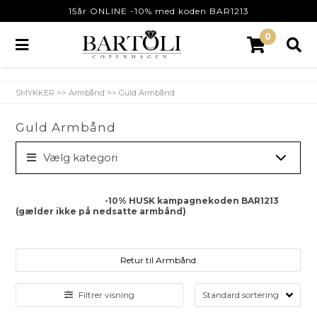
15år ONLINE -10% med koden BAR1213
0
SMYKKER
>>
Armbånd
>>
Guld Armbånd
Guld Armbånd
Vælg kategori
-10% HUSK kampagnekoden BAR1213
(gælder ikke på nedsatte armbånd)
Retur til Armbånd
Filtrer visning