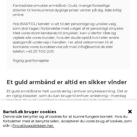
Fantastiske smukke armbånd i Guld, mange forskellige
stilarter til konkurrence dygtige priser venter på dig. Køb billig
online
Hos BARTOLI kender vi alt til det personlige og unikke valg,
som skal tages i forbindelse med valget af et personligt smykke.
Med vores store kendskab til smykker, kan vi derfor råde og
vejlede alle vores kunder, hvis der skulle opstå tvivl eller andre
spørgsmål undervejs i handlen. I er altid velkommen til at
kontakte vores kundeservice på mail info@bartoli.dk eller
telefon +45 29 700 209.
Rigtig god fornøjelse
Et guld armbånd er altid en sikker vinder
Et guld armbånd er helt uundværlig i enhver smykkesamling. Det er
en rigtig klassiker, som du kan bruge til enhver anledning – hverdag
som fest. Et guld armbånd er dog ikke blot den helt perfekte
forkælelsesgave til dig selv, men ligeledes til én, du holder af. Giv et
guld armbånd i fødselsdagsgave, konfirmationsgave, studentergave
Bartoli.dk bruger cookies
eller noget helt fjerde – det er en sikker vinder. Hos BARTOLI
Denne side benytter sig af cookies for at kunne fungere korrekt. Hvis du
Copenhagen er vi helt forelskede i netop guld armbånd, og derfor har
fortsætter med at benytte siden, accepterer du vores brug af cookies, som
vi her på siden samlet et stort udvalg af dem. Det er et udvalg, der
står i
Privatlivspolitikken her.
byder på armbånd i guld til enhver smag, og som du kan pynte dig
med uanset, om du skal til fest eller på arbejde. Vi gør desuden en dyd i
at præsentere et stort og ikke mindst gennemført udvalg af guld