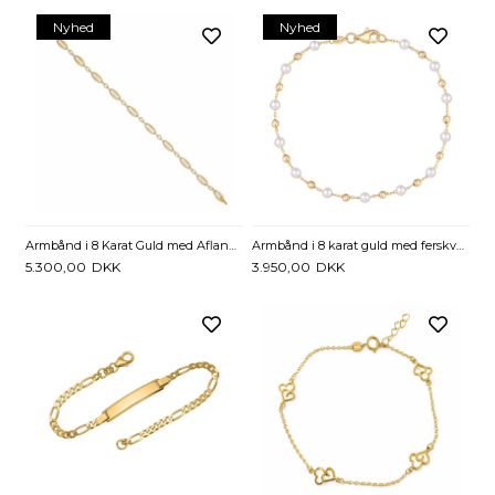
Nyhed
Nyhed
Armbånd i 8 Karat Guld med Aflange Led – Klassisk Design
Armbånd i 8 karat guld med ferskvandsperler og kugler
5.300,00
DKK
3.950,00
DKK