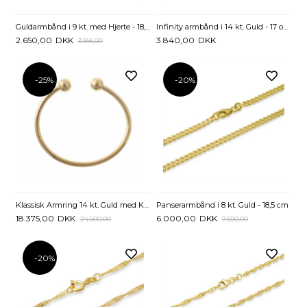
Guldarmbånd i 9 kt. med Hjerte - 18,5 cm
Infinity armbånd i 14 kt. Guld - 17 og 19 cm
2.650,00
DKK
3.840,00
DKK
3.995,00
-25%
-20%
Klassisk Armring 14 kt. Guld med Kugler
Panserarmbånd i 8 kt. Guld - 18,5 cm
18.375,00
DKK
6.000,00
DKK
24.500,00
7.500,00
-20%