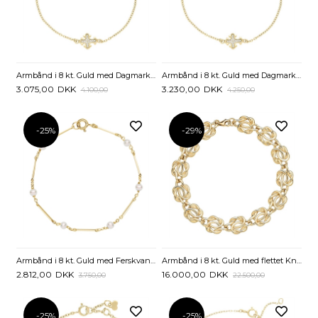
Armbånd i 8 kt. Guld med Dagmarkors og Zirkonia - 14 til 16 cm
Armbånd i 8 kt. Guld med Dagmarkors og Zirkonia - 16 til 18 cm
3.075,00
DKK
3.230,00
DKK
4.100,00
4.250,00
-25%
-29%
Armbånd i 8 kt. Guld med Ferskvandsperler og Pinde - 19 cm
Armbånd i 8 kt. Guld med flettet Knuder - 19 cm
2.812,00
DKK
16.000,00
DKK
3.750,00
22.500,00
-25%
-25%