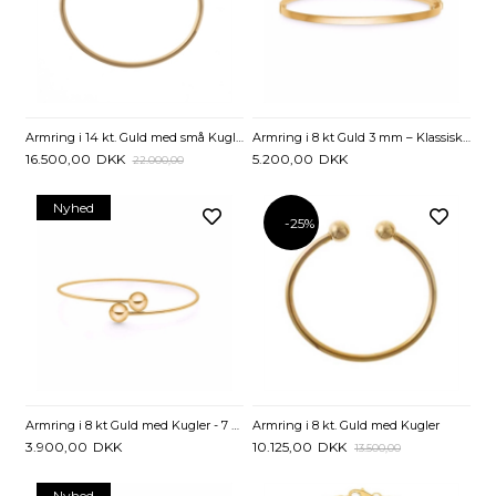
Armring i 14 kt. Guld med små Kugler
Armring i 8 kt Guld 3 mm – Klassisk Design
16.500,00
DKK
5.200,00
DKK
22.000,00
Nyhed
-25%
Armring i 8 kt Guld med Kugler - 7 mm
Armring i 8 kt. Guld med Kugler
3.900,00
DKK
10.125,00
DKK
13.500,00
Nyhed