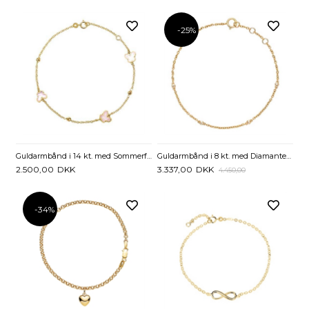
-25%
Guldarmbånd i 14 kt. med Sommerfugle - 16 eller 19 cm
Guldarmbånd i 8 kt. med Diamanter 0,025 ct - 17 til 19 cm
2.500,00
DKK
3.337,00
DKK
4.450,00
-34%