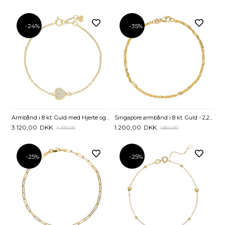
-24%
-35%
Armbånd i 8 kt. Guld med Hjerte og Zirkonia - 14 til 16 cm
Singapore armbånd i 8 kt. Guld - 2,2 mm og 18,5 cm
3.120,00
DKK
1.200,00
DKK
4.100,00
1.850,00
-25%
-25%