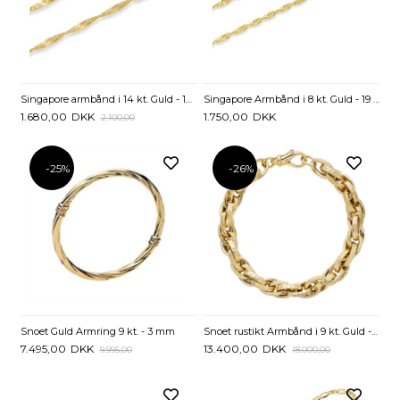
Singapore armbånd i 14 kt. Guld - 19 cm
Singapore Armbånd i 8 kt. Guld - 19 cm
1.680,00
DKK
1.750,00
DKK
2.100,00
-25%
-26%
Snoet Guld Armring 9 kt. - 3 mm
Snoet rustikt Armbånd i 9 kt. Guld - 19 cm
7.495,00
DKK
13.400,00
DKK
9.995,00
18.000,00