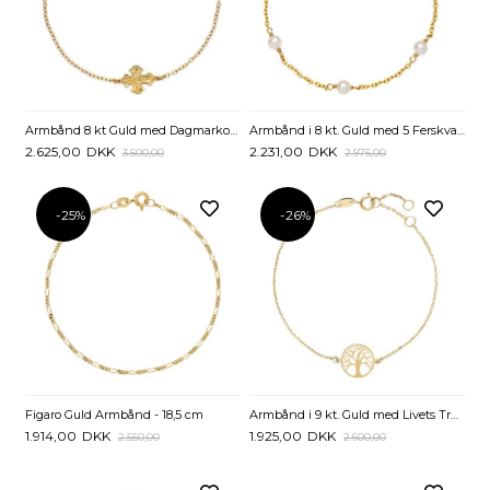
Armbånd 8 kt Guld med Dagmarkors - 16 og 18 cm
Armbånd i 8 kt. Guld med 5 Ferskvandsperler - 16 til 19 cm
2.625,00
DKK
2.231,00
DKK
3.500,00
2.975,00
-25%
-26%
Figaro Guld Armbånd - 18,5 cm
Armbånd i 9 kt. Guld med Livets Træ - 17 til 19 cm
1.914,00
DKK
1.925,00
DKK
2.550,00
2.600,00