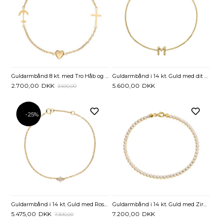
Guldarmbånd 8 kt. med Tro Håb og Kærlighed - 17 til 19 cm
Guldarmbånd i 14 kt. Guld med dit personlige Bogstav - 17 til 19 cm
2.700,00
DKK
5.600,00
DKK
3.600,00
-25%
Guldarmbånd i 14 kt. Guld med Roset af Diamanter 0,07 ct. - 17 og 19 cm
Guldarmbånd i 14 kt. Guld med Zirkoniasten - 18 cm
5.475,00
DKK
7.200,00
DKK
7.300,00