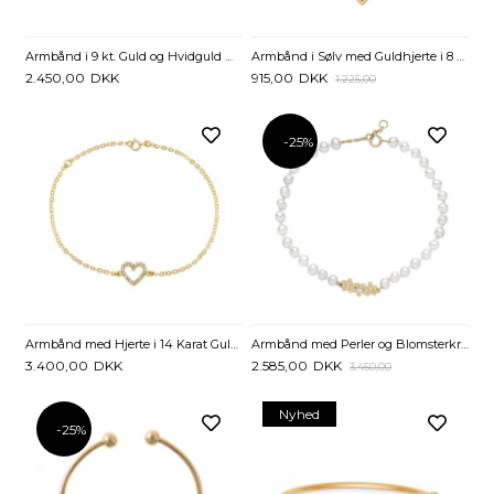
Armbånd i 9 kt. Guld og Hvidguld med snoet Led -17 til 19 cm.
Armbånd i Sølv med Guldhjerte i 8 kt. - 14 og 16 cm
2.450,00
DKK
915,00
DKK
1.225,00
-25%
Armbånd med Hjerte i 14 Karat Guld - 16,5 og 19 cm
Armbånd med Perler og Blomsterkrans i Guld - 17 til 19 cm
3.400,00
DKK
2.585,00
DKK
3.450,00
Nyhed
-25%