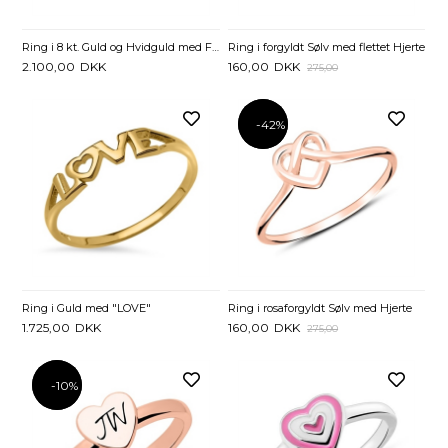
Ring i 8 kt. Guld og Hvidguld med Firkløver og Zirkonia
Ring i forgyldt Sølv med flettet Hjerte
2.100,00
DKK
160,00
DKK
275,00
-42%
-42%
Ring i Guld med "LOVE"
Ring i rosaforgyldt Sølv med Hjerte
1.725,00
DKK
160,00
DKK
275,00
-10%
-10%