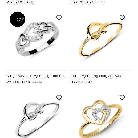
2.460,00
DKK
660,00
DKK
825,00
-20%
-20%
Ring i Sølv med Hjerter og Zirkoniasten
Flettet Hjertering i forgyldt Sølv
280,00
DKK
285,00
DKK
350,00