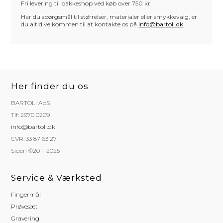
Fri levering til pakkeshop ved køb over 750 kr.
Har du spørgsmål til størrelser, materialer eller smykkevalg, er
du altid velkommen til at kontakte os på
info@bartoli.dk
Her finder du os
BARTOLI ApS
Tlf: 2970 0209
info@bartoli.dk
CVR: 33 87 63 27
Siden ©2011-2025
Service & Værksted
Fingermål
Prøvesæt
Gravering