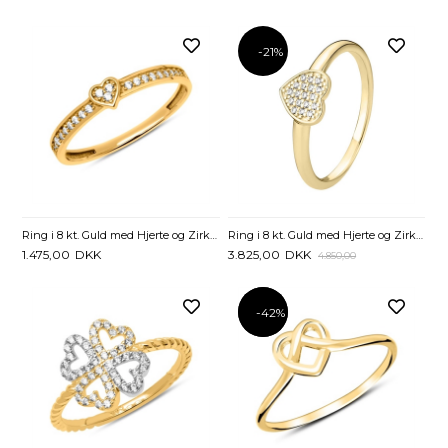
-21%
Ring i 8 kt. Guld med Hjerte og Zirkoniasten
Ring i 8 kt. Guld med Hjerte og Zirkoniasten
1.475,00
DKK
3.825,00
DKK
4.850,00
-42%
-42%