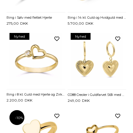
Ring i Sølv med flettet Hjerte
Ring i 14 kt. Guld og Hvidguld med Hjerter og Diamanter - 0,02 ct.
275,00
DKK
5.700,00
DKK
Nyhed
Nyhed
Ring i 8 kt. Guld med Hjerte og Zirkonia
CO88 Creoler i Guldfarvet Stål med Hjerter
2.200,00
DKK
249,00
DKK
-10%
-10%