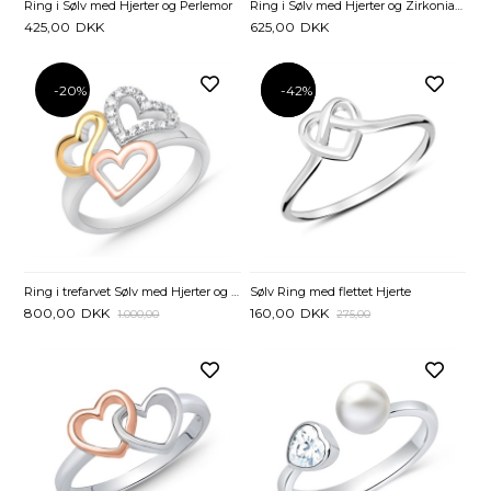
Ring i Sølv med Hjerter og Perlemor
Ring i Sølv med Hjerter og Zirkoniasten
425,00
DKK
625,00
DKK
-20%
-42%
-42%
Ring i trefarvet Sølv med Hjerter og Zirkoniasten
Sølv Ring med flettet Hjerte
800,00
DKK
160,00
DKK
1.000,00
275,00