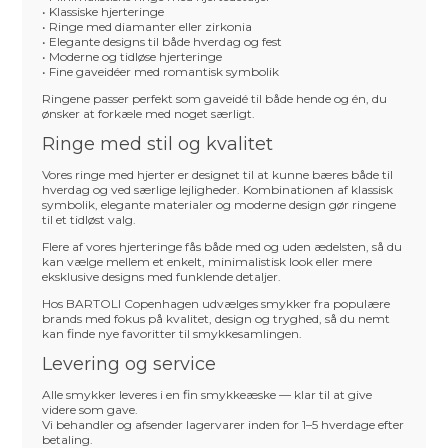
• Klassiske hjerteringe
• Ringe med diamanter eller zirkonia
• Elegante designs til både hverdag og fest
• Moderne og tidløse hjerteringe
• Fine gaveidéer med romantisk symbolik
Ringene passer perfekt som gaveidé til både hende og én, du
ønsker at forkæle med noget særligt.
Ringe med stil og kvalitet
Vores ringe med hjerter er designet til at kunne bæres både til
hverdag og ved særlige lejligheder. Kombinationen af klassisk
symbolik, elegante materialer og moderne design gør ringene
til et tidløst valg.
Flere af vores hjerteringe fås både med og uden ædelsten, så du
kan vælge mellem et enkelt, minimalistisk look eller mere
eksklusive designs med funklende detaljer.
Hos BARTOLI Copenhagen udvælges smykker fra populære
brands med fokus på kvalitet, design og tryghed, så du nemt
kan finde nye favoritter til smykkesamlingen.
Levering og service
Alle smykker leveres i en fin smykkeæske — klar til at give
videre som gave.
Vi behandler og afsender lagervarer inden for 1–5 hverdage efter
betaling.