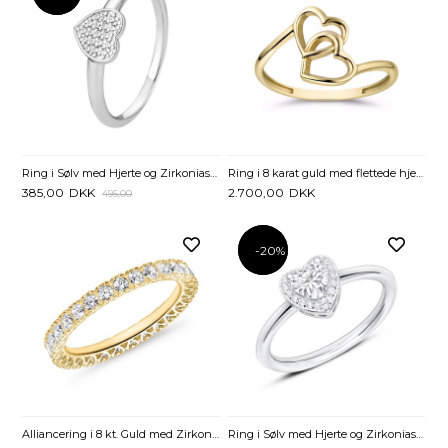
Ring i Sølv med Hjerte og Zirkoniasten
Ring i 8 karat guld med flettede hjerter
385,00
DKK
2.700,00
DKK
495,00
-20%
-20%
Alliancering i 8 kt. Guld med Zirkoniasten
Ring i Sølv med Hjerte og Zirkoniasten