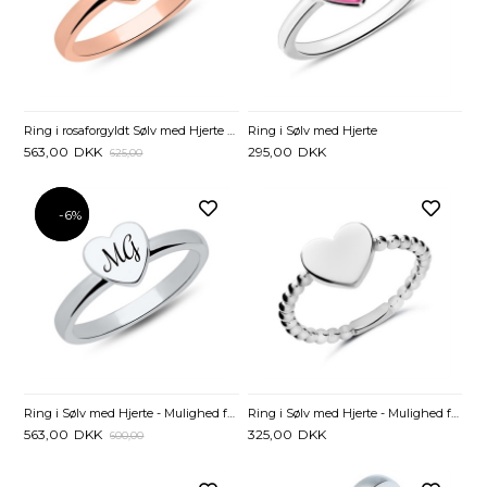
Ring i rosaforgyldt Sølv med Hjerte - Mulighed for gravering
Ring i Sølv med Hjerte
563,00
DKK
295,00
DKK
625,00
-6%
-6%
Ring i Sølv med Hjerte - Mulighed for gravering
Ring i Sølv med Hjerte - Mulighed for gravering
563,00
DKK
325,00
DKK
600,00