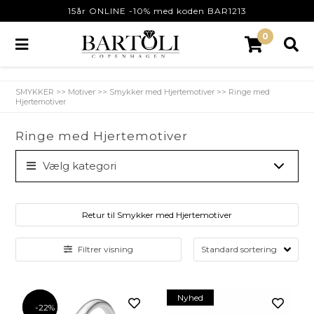
15år ONLINE -10% med koden BAR1213
0
SMYKKER
>>
Motiver
>>
Smykker med Hjertemotiver
>>
Ringe med
Hjertemotiver
Ringe med Hjertemotiver
Vælg kategori
Retur til Smykker med Hjertemotiver
Filtrer visning
Nyhed
-22%
-22%