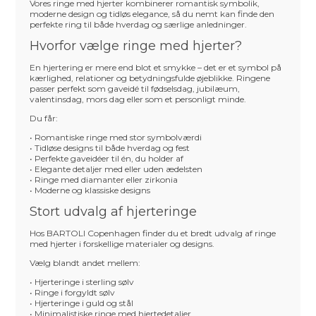
Vores ringe med hjerter kombinerer romantisk symbolik,
moderne design og tidløs elegance, så du nemt kan finde den
perfekte ring til både hverdag og særlige anledninger.
Hvorfor vælge ringe med hjerter?
En hjertering er mere end blot et smykke – det er et symbol på
kærlighed, relationer og betydningsfulde øjeblikke. Ringene
passer perfekt som gaveidé til fødselsdag, jubilæum,
valentinsdag, mors dag eller som et personligt minde.
Du får:
• Romantiske ringe med stor symbolværdi
• Tidløse designs til både hverdag og fest
• Perfekte gaveidéer til én, du holder af
• Elegante detaljer med eller uden ædelsten
• Ringe med diamanter eller zirkonia
• Moderne og klassiske designs
Stort udvalg af hjerteringe
Hos BARTOLI Copenhagen finder du et bredt udvalg af ringe
med hjerter i forskellige materialer og designs.
Vælg blandt andet mellem:
• Hjerteringe i sterling sølv
• Ringe i forgyldt sølv
• Hjerteringe i guld og stål
• Minimalistiske ringe med hjertedetaljer