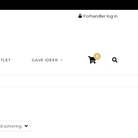
Forhandler log in
0
TLET
GAVE IDÈER