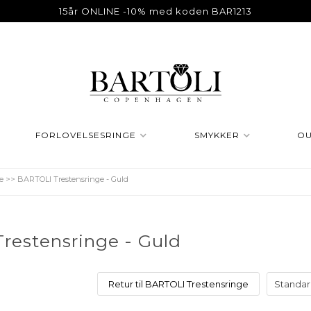
15år ONLINE -10% med koden BAR1213
FORLOVELSESRINGE
SMYKKER
OU
e
>>
BARTOLI Trestensringe - Guld
restensringe - Guld
Retur til BARTOLI Trestensringe