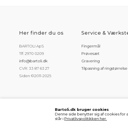
Her finder du os
Service & Værkst
BARTOLI ApS
Fingermål
Tlf: 2970 0209
Prøvesæt
info@bartoli.dk
Gravering
CVR: 33 87 63 27
Tilpasning af ringstørrelse
Siden ©2011-2025
Bartoli.dk bruger cookies
Denne side benytter sig af cookies for 
står i
Privatlivspolitikken her.