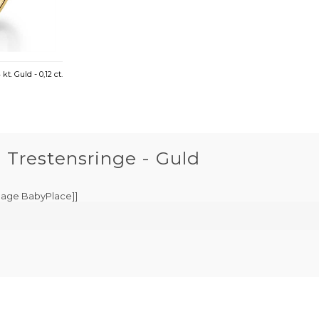
t. Guld - 0,12 ct.
Trestensringe - Guld
page BabyPlace]]