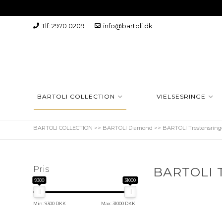
Tlf: 2970 0209
info@bartoli.dk
BARTOLI COLLECTION
VIELSESRINGE
BARTOLI COLLECTION
>>
BARTOLI Diamond
>>
BARTOLI Trestensring
Pris
BARTOLI T
9300
31000
Min: 9300 DKK
Max: 31000 DKK