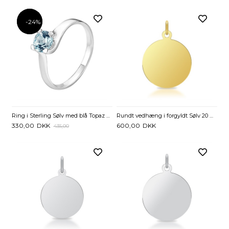
-24%
-24%
Ring i Sterling Sølv med blå Topaz elegant twistet design - str. 56
Rundt vedhæng i forgyldt Sølv 20 mm - Mulighed for gravering
330,00
DKK
600,00
DKK
435,00