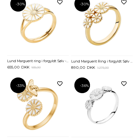
-30%
-30%
-30%
Lund Marguerit ring i forgyldt Sølv - 11 mm
Lund Marguerit Ring i forgyldt Sølv med 4 Margueritter
655,00
DKK
890,00
DKK
935,00
1.275,00
-33%
-33%
-36%
-36%