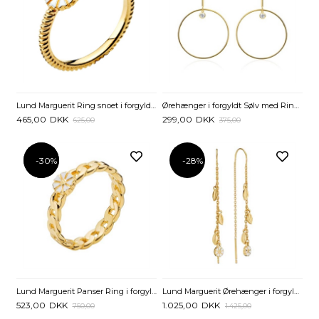
Lund Marguerit Ring snoet i forgyldt Sølv
Ørehænger i forgyldt Sølv med Ringe og Zirkonia
465,00
DKK
299,00
DKK
625,00
375,00
-30%
-30%
-28%
Lund Marguerit Panser Ring i forgyldt Sølv
Lund Marguerit Ørehænger i forgyldt Sølv med Blade
523,00
DKK
1.025,00
DKK
750,00
1.425,00