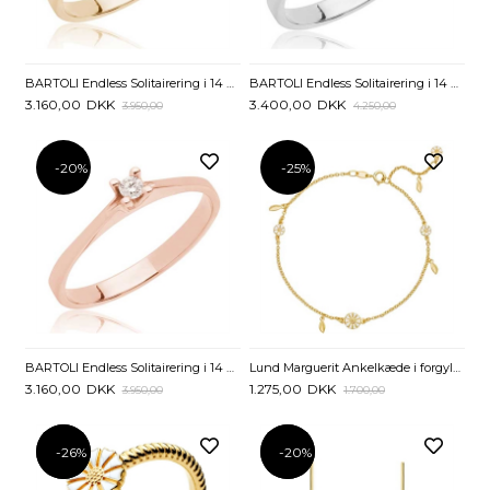
BARTOLI Endless Solitairering i 14 kt. Guld med Diamant - 0,05 ct
BARTOLI Endless Solitairering i 14 kt. Hvidguld med Diamant - 0,05 ct.
3.160,00
DKK
3.400,00
DKK
3.950,00
4.250,00
-20%
-25%
BARTOLI Endless Solitairering i 14 kt. Rosaguld med Diamant - 0,05 ct.
Lund Marguerit Ankelkæde i forgyldt Sølv med Blade - 22 og 25 cm
3.160,00
DKK
1.275,00
DKK
3.950,00
1.700,00
-26%
-26%
-20%
-20%