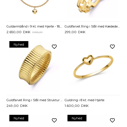
Guldarmbånd i 9 kt. med Hjerte - 18,5 cm
Guldfarvet Ring i Stål med Kædedesign – PVD Belægning
2.650,00
DKK
299,00
DKK
3.995,00
Nyhed
Guldfarvet Ring i Stål med Struktur – PVD Belægning
Guldring i 8 kt. med Hjerte
249,00
DKK
1.600,00
DKK
Nyhed
Nyhed