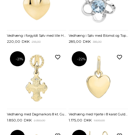
Vedhæng i forgyldt Sølv med lille Hjerte - 10 x 12 mm
Vedhæng i Sølv med Blomst og Topaz
220,00
DKK
285,00
DKK
295,00
385,00
-21%
-22%
Vedhæng med Dagmarkors 8 kt. Guld og Lab-Grown Diamant
Vedhæng med Hjerte i 8 karat Guld - 8 x 8 mm
1.850,00
DKK
1.175,00
DKK
2.350,00
1.500,00