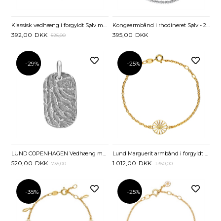
Klassisk vedhæng i forgyldt Sølv med Hjerte - 16 x 14 mm
Kongearmbånd i rhodineret Sølv - 2,0 mm fra 19 cm
392,00
DKK
395,00
DKK
525,00
-29%
-29%
-25%
LUND COPENHAGEN Vedhæng med ID-Plade i 925 Sterling Sølv
Lund Marguerit armbånd i forgyldt Sølv - 16 til 19 cm
520,00
DKK
1.012,00
DKK
735,00
1.350,00
-35%
-25%