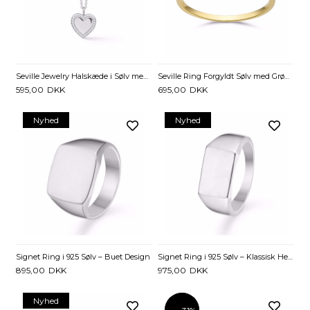
Seville Jewelry Halskæde i Sølv med Hjerte og Zirkonia
Seville Ring Forgyldt Sølv med Grøn Zirkonia – Emerald Cut
595,00
DKK
695,00
DKK
Nyhed
Nyhed
Signet Ring i 925 Sølv – Buet Design
Signet Ring i 925 Sølv – Klassisk Herre Pladering
895,00
DKK
975,00
DKK
Nyhed
-31%
-31%