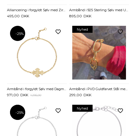
Alliancering i forgyldt Sølv med Zirkonia
Armbånd i 925 Sterling Sølv med Uendelighedstegn Gravering
495,00
DKK
895,00
DKK
Nyhed
-25%
Armbånd i forgyldt Sølv med Dagmarkors - 17 og 19 cm
Armbånd i PVD Guldfarvet Stål med Rustik Kædeled - 20,5 til 23,5 cm
971,00
DKK
299,00
DKK
1.295,00
Nyhed
-25%
-25%