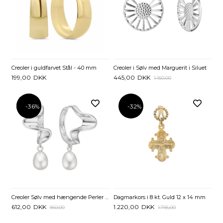
Creoler i guldfarvet Stål - 40 mm
Creoler i Sølv med Marguerit i Siluet
199,00
DKK
445,00
DKK
1.150,00
-36%
-36%
-32%
Creoler Sølv med hængende Perler - 13 mm
Dagmarkors i 8 kt. Guld 12 x 14 mm
612,00
DKK
1.220,00
DKK
950,00
1.795,00