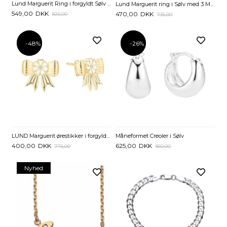
Lund Marguerit Ring i forgyldt Sølv med Bi
Lund Marguerit ring i Sølv med 3 Margueritter
549,00
DKK
470,00
DKK
825,00
735,00
-48%
-48%
-26%
-26%
LUND Marguerit ørestikker i forgyldt Sølv med Sløjfer
Måneformet Creoler i Sølv
400,00
DKK
625,00
DKK
775,00
850,00
Nyhed