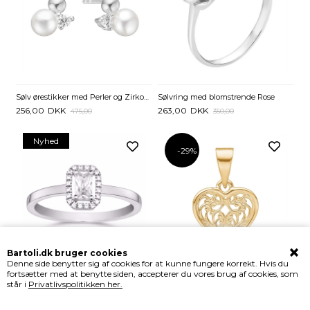
Sølv ørestikker med Perler og Zirkoniasten
Sølvring med blomstrende Rose
256,00
DKK
263,00
DKK
475,00
350,00
Nyhed
-29%
Bartoli.dk bruger cookies
Denne side benytter sig af cookies for at kunne fungere korrekt. Hvis du
fortsætter med at benytte siden, accepterer du vores brug af cookies, som
Sølvring med Zirkonia i 925 Sterling Sølv – Elegant Rektangulært Design
Vedhæng i 14 kt. Guld med Hjerte og Mønster
står i
Privatlivspolitikken her.
595,00
DKK
1.515,00
DKK
2.125,00