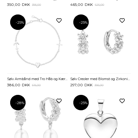
350,00
DKK
465,00
DKK
395,00
625,00
-25%
-25%
-25%
-25%
Sølv Armbånd med Tro Håb og Kærlighed - 17 til 19 cm
Sølv Creoler med Blomst og Zirkoniasten - 10 mm
386,00
DKK
297,00
DKK
515,00
395,00
-28%
-28%
-25%
-25%