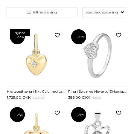
Filtrer visning
Nyhed
-22%
-22%
-22%
Hjertevedhæng i 8 kt. Guld med Lab-Grown Diamant - 0,015 ct.
Ring i Sølv med Hjerte og Zirkoniasten
1.725,00
DKK
385,00
DKK
2.200,00
495,00
-25%
-25%
-26%
-26%