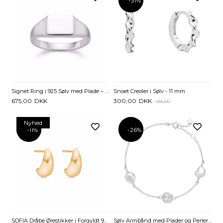
Signet Ring i 925 Sølv med Plade – Guld & Sølv Design
Snoet Creoler i Sølv - 11 mm
675,00
DKK
300,00
DKK
435,00
Nyhed
-11%
-11%
-26%
-26%
SOFIA Dråbe Ørestikker i Forgyldt 925 Sterling Sølv
Sølv Armbånd med Plader og Perler - 17 til 19 cm