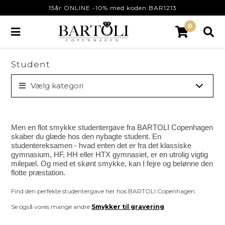
15år ONLINE -10% med koden BAR1213
0
Student
Vælg kategori
Men en flot smykke studentergave fra BARTOLI Copenhagen
skaber du glæde hos den nybagte student. En
studentereksamen - hvad enten det er fra det klassiske
gymnasium, HF, HH eller HTX gymnasiet, er en utrolig vigtig
milepæl. Og med et skønt smykke, kan I fejre og belønne den
flotte præstation.
Find den perfekte studentergave her hos BARTOLI Copenhagen.
Se også vores mange andre
Smykker til gravering