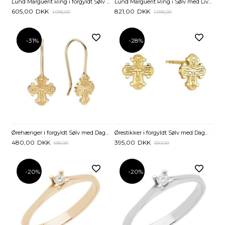
Lund Marguerit Ring i forgyldt Sølv med Livets Træ
Lund Marguerit Ring i Sølv med Livets Træ og 3 Margueritter
605,00
DKK
821,00
DKK
1.095,00
1.095,00
-31%
-31%
-28%
-28%
Ørehænger i forgyldt Sølv med Dagmarkors
Ørestikker i forgyldt Sølv med Dagmarkors - 9 x 8 mm
480,00
DKK
395,00
DKK
695,00
550,00
-20%
-20%