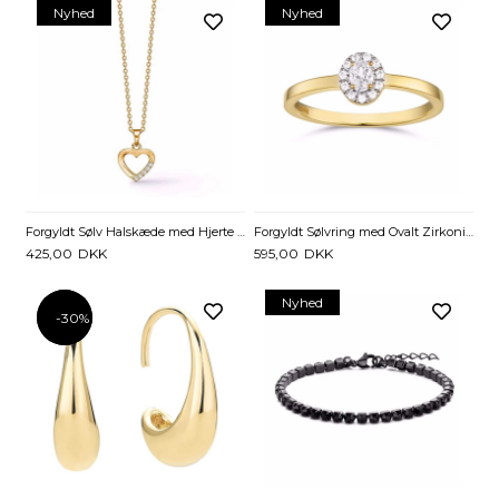
Nyhed
Nyhed
Forgyldt Sølv Halskæde med Hjerte & Zirkonia
Forgyldt Sølvring med Ovalt Zirkonia Design
425,00
DKK
595,00
DKK
Nyhed
-30%
-30%