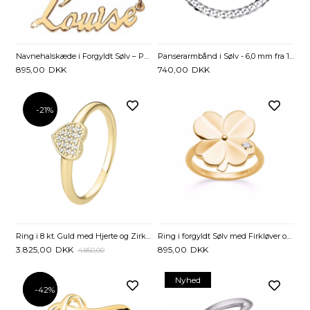
Navnehalskæde i Forgyldt Sølv – Personlig Halskæde
Panserarmbånd i Sølv - 6,0 mm fra 19 cm
895,00
DKK
740,00
DKK
-21%
Ring i 8 kt. Guld med Hjerte og Zirkoniasten
Ring i forgyldt Sølv med Firkløver og Zirkonia
3.825,00
DKK
895,00
DKK
4.850,00
Nyhed
-42%
-42%