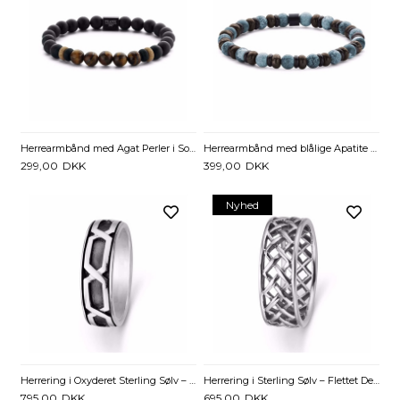
Herrearmbånd med Agat Perler i Sort og Brun – Frank1967
Herrearmbånd med blålige Apatite Sten – One Size
299,00
DKK
399,00
DKK
Nyhed
Herrering i Oxyderet Sterling Sølv – Flettet Mønster
Herrering i Sterling Sølv – Flettet Design
795,00
DKK
695,00
DKK