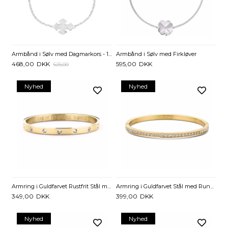
Armbånd i Sølv med Dagmarkors - 17 og 19 cm
Armbånd i Sølv med Firkløver
468,00
DKK
595,00
DKK
625,00
Nyhed
Nyhed
Armring i Guldfarvet Rustfrit Stål med Zirkonia - 6 mm
Armring i Guldfarvet Stål med Runde Zirkonia
349,00
DKK
399,00
DKK
Nyhed
Nyhed