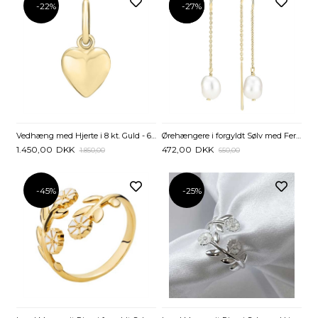
-22%
-27%
-27%
Vedhæng med Hjerte i 8 kt. Guld - 6,5 x 7 mm
Ørehængere i forgyldt Sølv med Ferskvandsperler – 8,8 mm
1.450,00
DKK
472,00
DKK
1.850,00
650,00
-45%
-25%