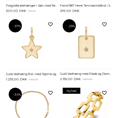
Forgyldte ørehænger i Sølv med Regndråber
Frank1967 Herre Tennisarmbånd i Stål med Sorte Zirkonia Sten
500,00
DKK
299,00
DKK
715,00
-37%
-25%
Guld Vedhæng med Plade og Diamant
Guld Vedhæng 8 kt. med Stjerne og Diamant
2.155,00
DKK
1.235,00
DKK
2.875,00
1.950,00
Nyhed
-34%