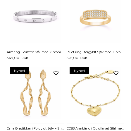
Armring i Rustfrit Stål med Zirkonia og Indgravering - 6 mm
Buet ring i forgyldt Sølv med Zirkonia
349,00
DKK
525,00
DKK
Nyhed
Nyhed
Carla Ørestikker i Forgyldt Sølv – Snoet Design
CO88 Armbånd i Guldfarvet Stål med Hjerte i Hjerte