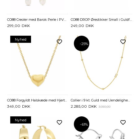
CO88 Creoler med Barok Perle i PVD Guldbelagt Rustfrit Stål
CO88 DROP Ørestikker Small i Guldfarvet Stål
299,00
DKK
249,00
DKK
Nyhed
-25%
CO88 Forgyldt Halskæde med Hjerte i Rustfrit Stål
Collier i 9 kt. Guld med Uendelighedstegn og Kugler - 48 cm
349,00
DKK
2.285,00
DKK
3.050,00
Nyhed
-61%