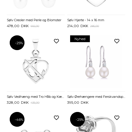
Sølv Creoler med Perle og Blomster
Sølv Hjerte - 14 x 16 mm
478,00
DKK
214,00
DKK
665,00
285,00
Nyhed
-25%
-25%
Sølv Vedhæng med Tro Håb og Kærlighed - 21 x 16 mm
Sølv Ørehængere med Ferskvandsperler og Zirkonia
328,00
DKK
395,00
DKK
435,00
-46%
-46%
-25%
-25%