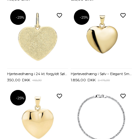
-25%
-25%
-25%
Hjertevedhæng i Sølv – Elegant Smykke fra Lund Copenhagen
Hjertevedhæng i 24 kt. forgyldt Sølv med Stjernedrys
1.856,00
DKK
350,00
DKK
2.475,00
465,00
-25%
-25%