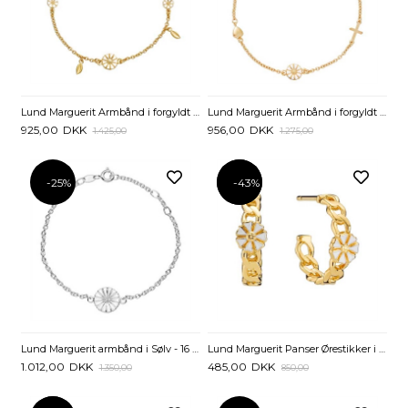
Lund Marguerit Armbånd i forgyldt Sølv med Blade - 17 til 19 cm
Lund Marguerit Armbånd i forgyldt Sølv med Tro Håb og Kærlighed - 17 til 19 cm
925,00
DKK
956,00
DKK
1.425,00
1.275,00
-25%
-43%
-43%
Lund Marguerit armbånd i Sølv - 16 til 19 cm
Lund Marguerit Panser Ørestikker i forgyldt Sølv
1.012,00
DKK
485,00
DKK
1.350,00
850,00