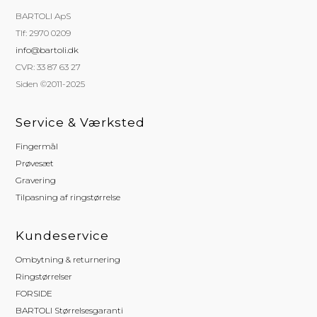
BARTOLI ApS
Tlf: 2970 0209
info@bartoli.dk
CVR: 33 87 63 27
Siden ©2011-2025
Service & Værksted
Fingermål
Prøvesæt
Gravering
Tilpasning af ringstørrelse
Kundeservice
Ombytning & returnering
Ringstørrelser
FORSIDE
BARTOLI Størrelsesgaranti