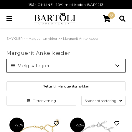
15år ONLINE -10% med koden BAR1213
0
SMYKKER
>>
Margueritsmykker
>>
Marguerit Ankelkæder
Marguerit Ankelkæder
Vælg kategori
Retur til Margueritsmykker
Filtrer visning
-25%
-52%