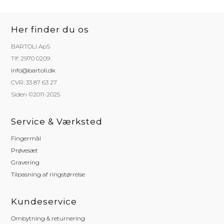
Her finder du os
BARTOLI ApS
Tlf: 2970 0209
info@bartoli.dk
CVR: 33 87 63 27
Siden ©2011-2025
Service & Værksted
Fingermål
Prøvesæt
Gravering
Tilpasning af ringstørrelse
Kundeservice
Ombytning & returnering