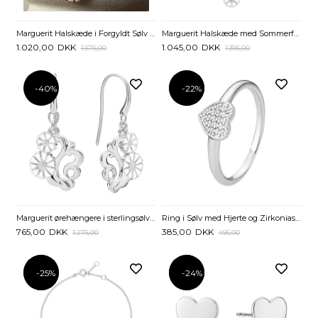
Marguerit Halskæde i Forgyldt Sølv med Fugl – Lund Copenhagen
Marguerit Halskæde med Sommerfugl – Sterling Sølv
1.020,00
DKK
1.045,00
DKK
1.575,00
1.395,00
-40%
-22%
-22%
Marguerit ørehængere i sterlingsølv – Barok stil
Ring i Sølv med Hjerte og Zirkoniasten
765,00
DKK
385,00
DKK
1.275,00
495,00
-25%
-25%
-24%
-24%