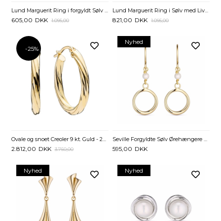
Lund Marguerit Ring i forgyldt Sølv med Livets Træ
Lund Marguerit Ring i Sølv med Livets Træ og 3 Margueritter
605,00
DKK
821,00
DKK
1.095,00
1.095,00
Nyhed
-25%
Ovale og snoet Creoler 9 kt. Guld - 24 x 20 mm
Seville Forgyldte Sølv Ørehængere med Ringe og Perler
2.812,00
DKK
595,00
DKK
3.750,00
Nyhed
Nyhed