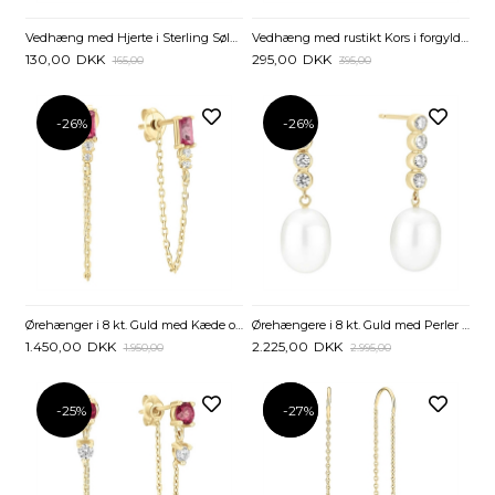
Vedhæng med Hjerte i Sterling Sølv – 8 x 8 mm
Vedhæng med rustikt Kors i forgyldt Sølv - 12 x 17 mm
130,00
DKK
295,00
DKK
165,00
395,00
-26%
-26%
Ørehænger i 8 kt. Guld med Kæde og Baguette
Ørehængere i 8 kt. Guld med Perler og Zirkonia – LUND COPENHAGEN
1.450,00
DKK
2.225,00
DKK
1.950,00
2.995,00
-25%
-27%
-27%