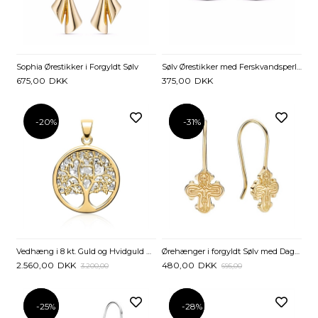
Sophia Ørestikker i Forgyldt Sølv
Sølv Ørestikker med Ferskvandsperler
675,00
DKK
375,00
DKK
-20%
-31%
-31%
Vedhæng i 8 kt. Guld og Hvidguld med Livets Træ
Ørehænger i forgyldt Sølv med Dagmarkors
2.560,00
DKK
480,00
DKK
3.200,00
695,00
-25%
-25%
-28%
-28%