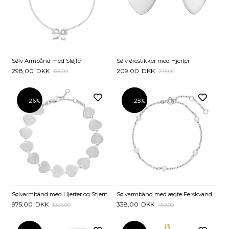
Sølv Armbånd med Sløjfe
Sølv ørestikker med Hjerter
298,00
DKK
209,00
DKK
395,00
275,00
-26%
-25%
-25%
Sølvarmbånd med Hjerter og Stjernedrys
Sølvarmbånd med ægte Ferskvandsperler
975,00
DKK
338,00
DKK
1.325,00
450,00