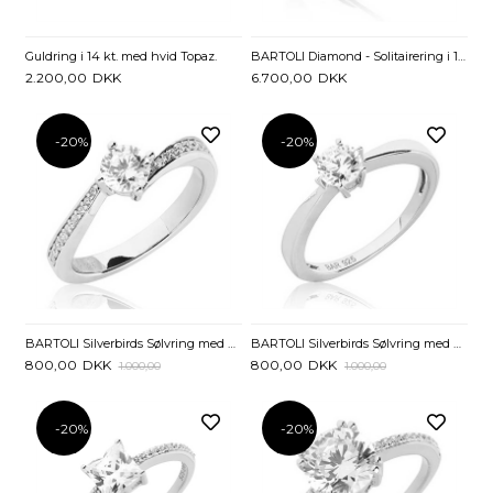
Guldring i 14 kt. med hvid Topaz.
BARTOLI Diamond - Solitairering i 14 kt. Hvidguld med Diamant - 0,10 ct.
2.200,00
DKK
6.700,00
DKK
-20%
-20%
BARTOLI Silverbirds Sølvring med Zirkoniasten
BARTOLI Silverbirds Sølvring med Zirkoniasten
800,00
DKK
800,00
DKK
1.000,00
1.000,00
-20%
-20%