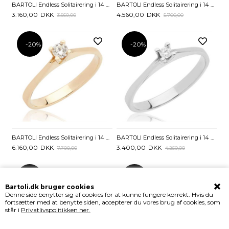
BARTOLI Endless Solitairering i 14 kt. Guld med Diamant - 0,05 ct
BARTOLI Endless Solitairering i 14 kt. Guld med Diamant - 0,10 ct.
3.160,00
DKK
4.560,00
DKK
3.950,00
5.700,00
-20%
-20%
BARTOLI Endless Solitairering i 14 kt. Guld med Diamant – 0,15 ct
BARTOLI Endless Solitairering i 14 kt. Hvidguld med Diamant - 0,05 ct.
6.160,00
DKK
3.400,00
DKK
7.700,00
4.250,00
-20%
-20%
Bartoli.dk bruger cookies
Denne side benytter sig af cookies for at kunne fungere korrekt. Hvis du
fortsætter med at benytte siden, accepterer du vores brug af cookies, som
står i
Privatlivspolitikken her.