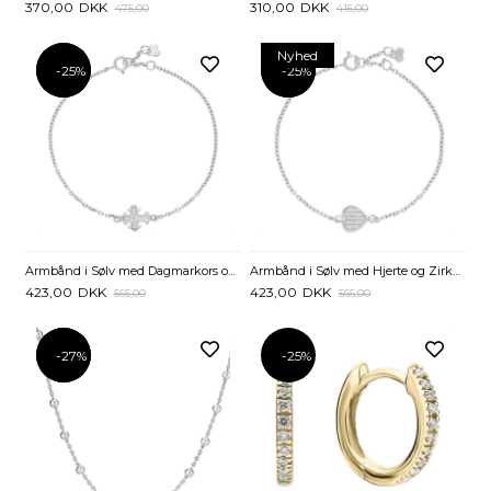
370,00
DKK
310,00
DKK
475,00
415,00
Nyhed
-25%
-25%
-25%
-25%
Armbånd i Sølv med Dagmarkors og Zirkonia - 16 til 18 cm
Armbånd i Sølv med Hjerte og Zirkoniasten - 16 til 18 cm
423,00
DKK
423,00
DKK
565,00
565,00
-27%
-27%
-25%