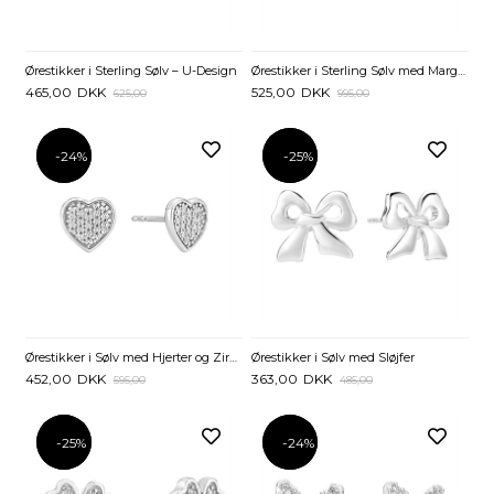
Ørestikker i Sterling Sølv – U-Design
Ørestikker i Sterling Sølv med Marguerit – Barokinspireret Design
465,00
DKK
525,00
DKK
625,00
995,00
-24%
-24%
-25%
-25%
Ørestikker i Sølv med Hjerter og Zirkoniasten - 8x8 mm
Ørestikker i Sølv med Sløjfer
452,00
DKK
363,00
DKK
595,00
485,00
-25%
-25%
-24%
-24%