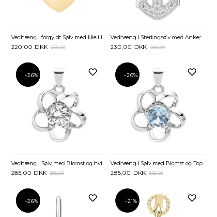
Vedhæng i forgyldt Sølv med lille Hjerte - 10 x 12 mm
Vedhæng i Sterlingsølv med Anker og Zirkoniasten – 12 x 9 mm
220,00
DKK
230,00
DKK
295,00
295,00
-26%
-26%
-26%
-26%
Vedhæng i Sølv med Blomst og hvid Zirkonia
Vedhæng i Sølv med Blomst og Topaz
285,00
DKK
285,00
DKK
385,00
385,00
-26%
-26%
-21%