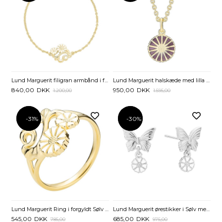
Lund Marguerit filigran armbånd i forgyldt Sølv - 17 til 19 cm
Lund Marguerit halskæde med lilla Marguerit 11 mm
840,00
DKK
950,00
DKK
1.200,00
1.595,00
-31%
-31%
-30%
-30%
Lund Marguerit Ring i forgyldt Sølv med filigran mønster
Lund Marguerit ørestikker i Sølv med Sommerfugle
545,00
DKK
685,00
DKK
785,00
975,00