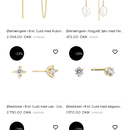
Ørehængere i 8 kt. Guld med Rubiner, Zirkonia og Kæder
Ørehængere i forgyldt Sølv med Ferskvandsperler – 8,8 mm
2.096,00
DKK
472,00
DKK
2.795,00
650,00
-23%
-25%
Ørestikker i 8 kt. Guld med Lab - Grown Diamanter - 0,20 ct.
Ørestikker i 8 kt. Guld med labgrown Diamanter - 0,14 ct.
2.750,00
DKK
1.570,00
DKK
3.550,00
2.100,00
-25%
-23%