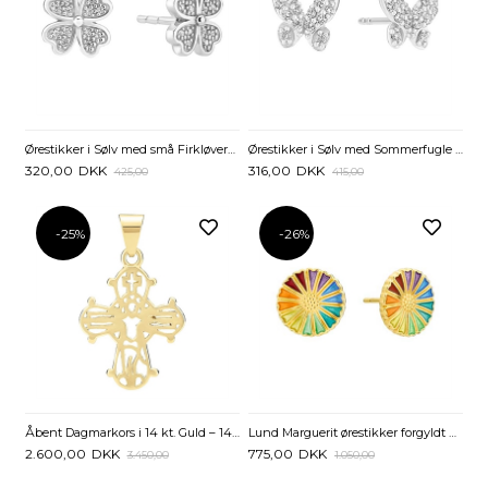
Ørestikker i Sølv med små Firkløvere - 7,5 mm
Ørestikker i Sølv med Sommerfugle og Zirkoniasten
320,00
DKK
316,00
DKK
425,00
415,00
-25%
-26%
Åbent Dagmarkors i 14 kt. Guld – 14 x 12 mm
Lund Marguerit ørestikker forgyldt Sølv med farverige Margueritter - 11 mm
2.600,00
DKK
775,00
DKK
3.450,00
1.050,00