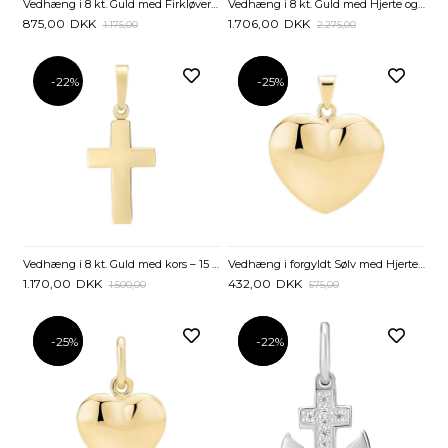
Vedhæng i 8 kt. Guld med Firkløver - 15 mm
Vedhæng i 8 kt. Guld med Hjerte og Zirkonia
875,00
DKK
1.706,00
DKK
1.175,00
2.275,00
-22%
-25%
-25%
Vedhæng i 8 kt. Guld med kors – 15 x 10 mm
Vedhæng i forgyldt Sølv med Hjerte - 14 x 17 mm
1.170,00
DKK
432,00
DKK
1.500,00
575,00
-25%
-25%
-22%
-22%