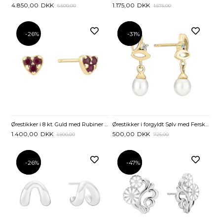
4.850,00
DKK
1.175,00
DKK
6.500,00
1.575,00
-26%
-31%
-31%
Ørestikker i 8 kt. Guld med Rubiner – Hjerteformet Design
Ørestikker i forgyldt Sølv med Ferskvandsperler og Zirkoniasten
1.400,00
DKK
500,00
DKK
1.900,00
725,00
-26%
-26%
-47%
-47%