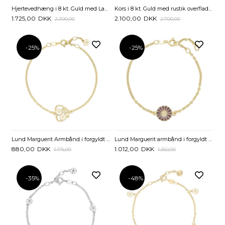
Hjertevedhæng i 8 kt. Guld med Lab-Grown Diamant - 0,015 ct.
Kors i 8 kt. Guld med rustik overflade – 12 x 17 mm
1.725,00
DKK
2.100,00
DKK
2.200,00
2.700,00
-25%
-25%
Lund Marguerit Armbånd i forgyldt Sølv med Hjerte
Lund Marguerit armbånd i forgyldt Sølv med lilla Marguerit
880,00
DKK
1.012,00
DKK
1.175,00
1.350,00
-35%
-48%