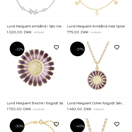
Lund Marguerit armbånd i Sølv med Sommerfugl
Lund Marguerit Armbånd med Spiral
1.020,00
DKK
775,00
DKK
1.575,00
1.495,00
-22%
-27%
Lund Marguerit Broche i forgyldt Sølv 36 mm - Lilla
Lund Marguerit Collier forgyldt Sølv med lilla Marguerit - 18 mm
1.730,00
DKK
1.450,00
DKK
2.225,00
1.995,00
-30%
-40%