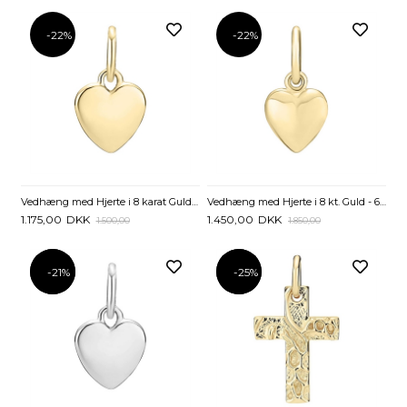
-22%
-22%
Vedhæng med Hjerte i 8 karat Guld - 8 x 8 mm
Vedhæng med Hjerte i 8 kt. Guld - 6,5 x 7 mm
1.175,00
DKK
1.450,00
DKK
1.500,00
1.850,00
-21%
-21%
-25%
-25%