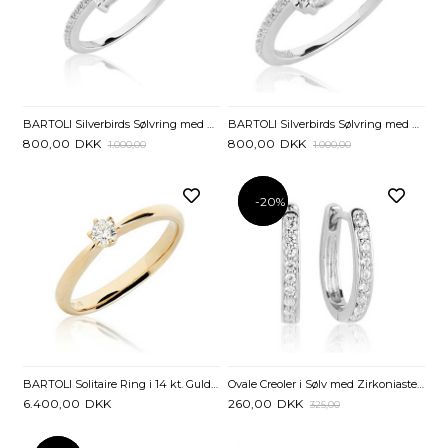
BARTOLI Silverbirds Sølvring med Zirkoniasten
BARTOLI Silverbirds Sølvring med Zirkoniasten
800,00
DKK
800,00
DKK
1.000,00
1.000,00
-20%
-20%
BARTOLI Solitaire Ring i 14 kt. Guld med Diamant 0,10 ct.
Ovale Creoler i Sølv med Zirkoniasten - 15 mm
6.400,00
DKK
260,00
DKK
325,00