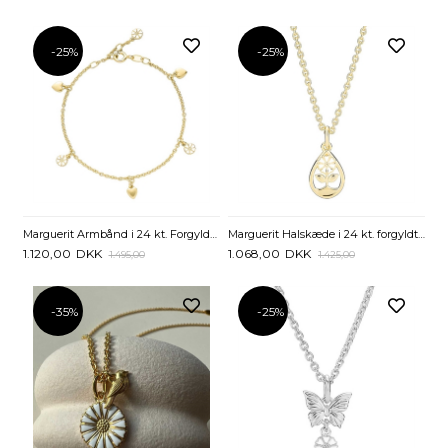
-25%
-25%
Marguerit Armbånd i 24 kt. Forgyldt Sølv med Hjerter – Lund Copenhagen
Marguerit Halskæde i 24 kt. forgyldt Sølv med Dråbe – Lund Copenhagen
1.120,00
DKK
1.068,00
DKK
1.495,00
1.425,00
-35%
-25%