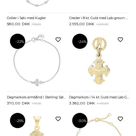
Collier i Sølv med Kugler
Creoler i 8 kt. Guld med Lab-grown Diamanter - 0,12 ct.
580,00
DKK
2.995,00
DKK
795,00
4.000,00
-22%
-22%
-24%
Dagmarkors armbånd i Sterling Sølv med zirkonia - 14 til 16 cm
Dagmarkors i 14 kt. Guld med Lab-Grown Diamant – 10 x 12 mm
370,00
DKK
3.382,00
DKK
475,00
4.450,00
-25%
-25%
-30%
-30%