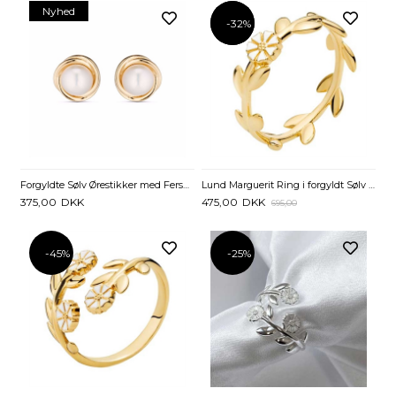
Nyhed
-32%
-32%
Forgyldte Sølv Ørestikker med Ferskvandsperler 8 mm
Lund Marguerit Ring i forgyldt Sølv med en Krans af små Blade
375,00
DKK
475,00
DKK
695,00
-45%
-25%