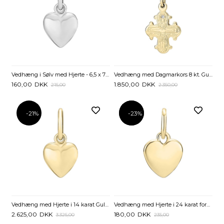
Vedhæng i Sølv med Hjerte - 6,5 x 7 mm
Vedhæng med Dagmarkors 8 kt. Guld og Lab-Grown Diamant
160,00
DKK
1.850,00
DKK
215,00
2.350,00
-21%
-23%
-23%
Vedhæng med Hjerte i 14 karat Guld - 6,5 x 7 mm
Vedhæng med Hjerte i 24 karat forgyldt Sølv – 8 x 8 mm
2.625,00
DKK
180,00
DKK
3.325,00
235,00