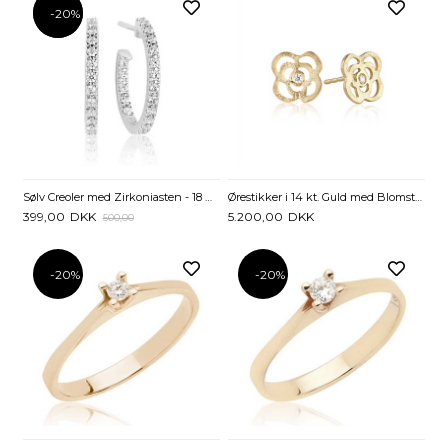
-20%
-20%
Sølv Creoler med Zirkoniasten - 18 mm
Ørestikker i 14 kt. Guld med Blomster og Diamanter - 0,04 ct
399,00
DKK
5.200,00
DKK
500,00
-20%
-20%