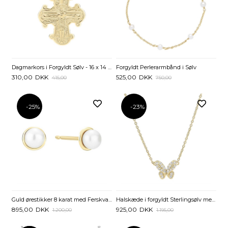
Dagmarkors i Forgyldt Sølv - 16 x 14 mm
Forgyldt Perlerarmbånd i Sølv
310,00
DKK
525,00
DKK
415,00
750,00
-25%
-23%
Guld ørestikker 8 karat med Ferskvandsperler
Halskæde i forgyldt Sterlingsølv med Sommerfugl og Zirkonia
895,00
DKK
925,00
DKK
1.200,00
1.195,00