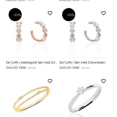
-20%
-20%
-20%
-20%
Ear Cuffs i rosaforgyldt Sølv med Zirkoniasten
Ear Cuffs i Sølv med Zirkoniasten
240,00
DKK
240,00
DKK
300,00
300,00