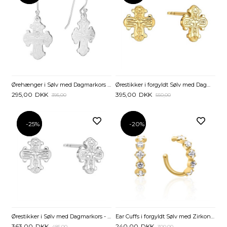
Ørehænger i Sølv med Dagmarkors - 13 x 16 mm
Ørestikker i forgyldt Sølv med Dagmarkors - 9 x 8 mm
295,00
DKK
395,00
DKK
395,00
550,00
-25%
-25%
-20%
-20%
Ørestikker i Sølv med Dagmarkors - 10 x 9 mm
Ear Cuffs i forgyldt Sølv med Zirkoniasten
363,00
DKK
240,00
DKK
485,00
300,00