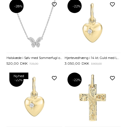
-28%
-28%
-22%
Halskæde i Sølv med Sommerfugl og Zirkoniasten
Hjertevedhæng i 14 kt. Guld med Lab-Grown Diamant - 0,015 ct.
520,00
DKK
3.050,00
DKK
725,00
3.900,00
Nyhed
-22%
-22%