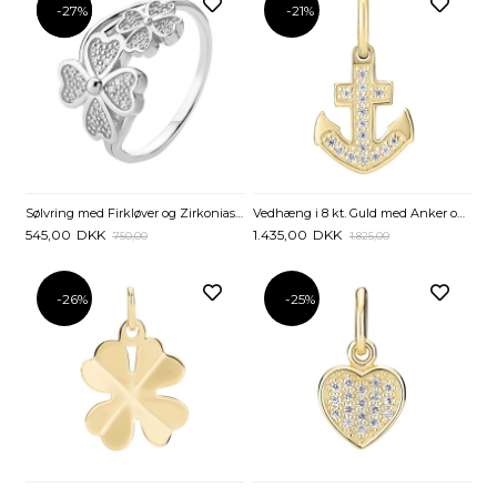
-27%
-27%
-21%
Sølvring med Firkløver og Zirkoniasten
Vedhæng i 8 kt. Guld med Anker og Zirkoniasten – 12 x 9 mm
545,00
DKK
1.435,00
DKK
750,00
1.825,00
-26%
-25%