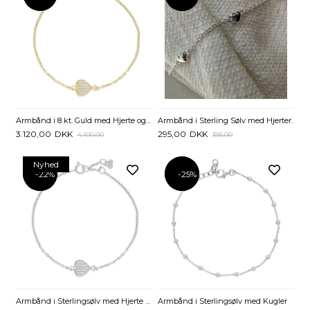
Armbånd i 8 kt. Guld med Hjerte og Zirkonia - 14 til 16 cm
Armbånd i Sterling Sølv med Hjerter.
3.120,00
DKK
295,00
DKK
4.100,00
395,00
Nyhed
-22%
-22%
-25%
-25%
Armbånd i Sterlingsølv med Hjerte og Zirkoniasten - 14 til 16 cm
Armbånd i Sterlingsølv med Kugler