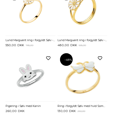
Lund Marguerit ring i forgyldt Sølv - 7,5 mm
Lund Marguerit ring i forgyldt Sølv - 9 mm
550,00
DKK
480,00
DKK
785,00
695,00
-48%
-48%
Pigering i Sølv med Kanin
Ring i forgyldt Sølv med hvid Sommerfugl
260,00
DKK
130,00
DKK
250,00