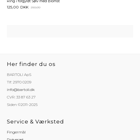
Ring i forgyldt Sølv med Blomst
125,00
DKK
250,00
Her finder du os
BARTOLI ApS
Tlf: 2970 0209
info@bartoli.dk
CVR: 33 87 63 27
Siden ©2011-2025
Service & Værksted
Fingermål
Prøvesæt