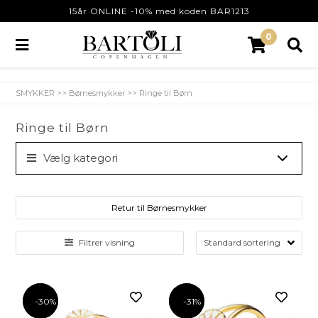
15år ONLINE -10% med koden BAR1213
0
SMYKKER
>>
Børnesmykker
>>
Ringe til Børn
Ringe til Børn
Vælg kategori
Retur til Børnesmykker
Filtrer visning
-30%
-30%
-31%
-31%