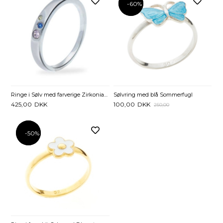
-60%
-60%
Ringe i Sølv med farverige Zirkoniasten
Sølvring med blå Sommerfugl
425,00
DKK
100,00
DKK
250,00
-50%
-50%