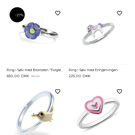
-27%
-27%
Ring i Sølv med Blomsten "Forglem Mig Ej"
Ring i Sølv med Enhjørningen
650,00
DKK
225,00
DKK
885,00