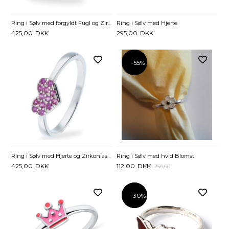
Ring i Sølv med forgyldt Fugl og Zirkoniasten
Ring i Sølv med Hjerte
425,00
DKK
295,00
DKK
-55%
-55%
Ring i Sølv med Hjerte og Zirkoniasten
Ring i Sølv med hvid Blomst
425,00
DKK
112,00
DKK
250,00
-30%
-30%