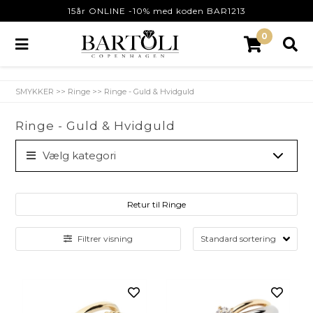
15år ONLINE -10% med koden BAR1213
0
SMYKKER
>>
Ringe
>>
Ringe - Guld & Hvidguld
Ringe - Guld & Hvidguld
Vælg kategori
Retur til Ringe
Filtrer visning