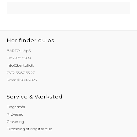
Her finder du os
BARTOLI ApS
Tlf: 2970 0209
info@bartoli.dk
CVR: 33 87 63 27
Siden ©2011-2025
Service & Værksted
Fingermål
Prøvesæt
Gravering
Tilpasning af ringstørrelse