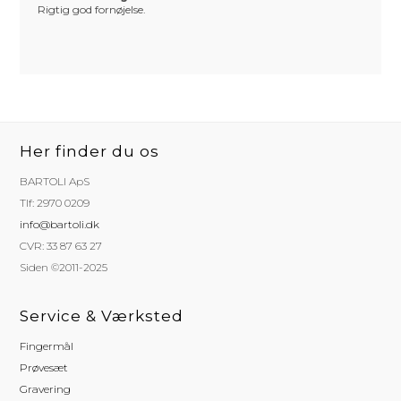
Rigtig god fornøjelse.
Her finder du os
BARTOLI ApS
Tlf: 2970 0209
info@bartoli.dk
CVR: 33 87 63 27
Siden ©2011-2025
Service & Værksted
Fingermål
Prøvesæt
Gravering