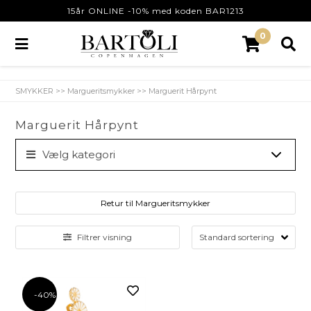
15år ONLINE -10% med koden BAR1213
0
SMYKKER
>>
Margueritsmykker
>>
Marguerit Hårpynt
Marguerit Hårpynt
Vælg kategori
Retur til Margueritsmykker
Filtrer visning
-40%