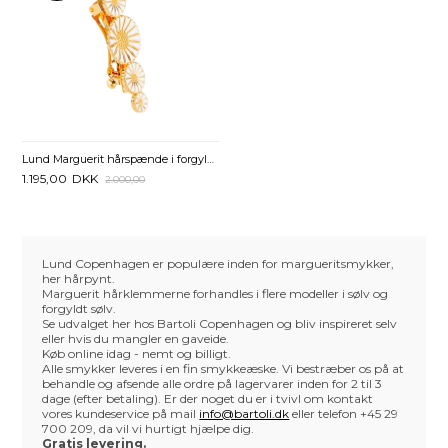
Lund Marguerit hårspænde i forgyldt Sølv
1.195,00
DKK
2.000,00
Lund Copenhagen er populære inden for margueritsmykker,
her hårpynt.
Marguerit hårklemmerne forhandles i flere modeller i sølv og
forgyldt sølv.
Se udvalget her hos Bartoli Copenhagen og bliv inspireret selv
eller hvis du mangler en gaveide.
Køb online idag - nemt og billigt.
Alle smykker leveres i en fin smykkeæske. Vi bestræber os på at
behandle og afsende alle ordre på lagervarer inden for 2 til 3
dage (efter betaling). Er der noget du er i tvivl om kontakt
vores kundeservice på mail
info@bartoli.dk
eller telefon +45 29
700 209, da vil vi hurtigt hjælpe dig.
Gratis levering.