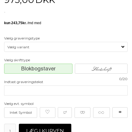
Vælg graveringstype
Vælg skrifttype
Blokbogstaver
Skråskrift
0/20
Indtast graveringstekst
Vælg evt. symbol
♡
≥
≠
∞
⚭
Intet Symbol