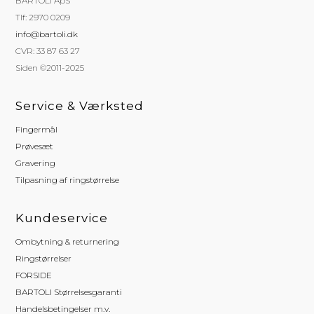
BARTOLI ApS
Tlf: 2970 0209
info@bartoli.dk
CVR: 33 87 63 27
Siden ©2011-2025
Service & Værksted
Fingermål
Prøvesæt
Gravering
Tilpasning af ringstørrelse
Kundeservice
Ombytning & returnering
Ringstørrelser
FORSIDE
BARTOLI Størrelsesgaranti
Handelsbetingelser m.v.