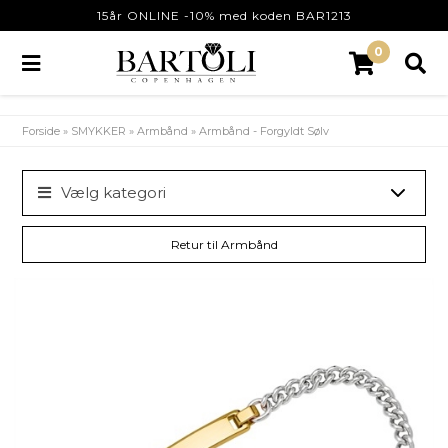
15år ONLINE -10% med koden BAR1213
0
Forside
»
SMYKKER
»
Armbånd
»
Armbånd - Forgyldt Sølv
Vælg kategori
Retur til Armbånd