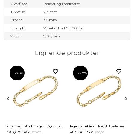
Overflade
Poleret og rhodineret
Tykkelse
2,3 mm
Bredde
3,5 mm
Længde
Variabel fra 17 til 20 cm
Vægt
9,0 gram
Lignende produkter
-20%
-20%
Figaro armbånd i forgyldt Sølv med Hjerte 16 eller 19 cm - Mulighed for gravering
Figaro armbånd i forgyldt Sølv med Stjerne 16 eller 19 cm - Mulighed for gravering
480,00
DKK
480,00
DKK
600,00
600,00