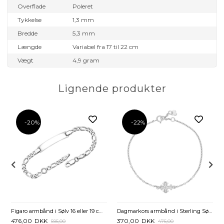
Overflade
Poleret
Tykkelse
1,3 mm
Bredde
5,3 mm
Længde
Variabel fra 17 til 22 cm
Vægt
4,9 gram
Lignende produkter
-20%
-22%
 Mulighed for gravering
Figaro armbånd i Sølv 16 eller 19 cm - Mulighed for gravering
Dagmarkors armbånd i Sterling Sølv med zirkonia - 14 til 16 cm
476,00
DKK
370,00
DKK
595,00
475,00