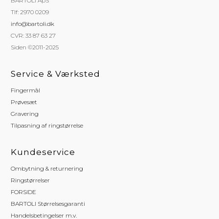
BARTOLI ApS
Tlf: 2970 0209
info@bartoli.dk
CVR: 33 87 63 27
Siden ©2011-2025
Service & Værksted
Fingermål
Prøvesæt
Gravering
Tilpasning af ringstørrelse
Kundeservice
Ombytning & returnering
Ringstørrelser
FORSIDE
BARTOLI Størrelsesgaranti
Handelsbetingelser m.v.