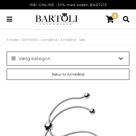
15år ONLINE -10% med koden BAR1213
0
Forside
»
SMYKKER
»
Armbånd
»
Armbånd - Sølv
Vælg kategori
Retur til Armbånd