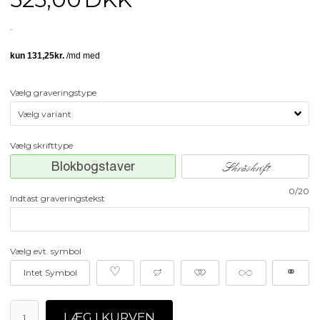
Vælg graveringstype
Vælg skrifttype
Blokbogstaver
Skråskrift
0/20
Indtast graveringstekst
Vælg evt. symbol
♡
≥
≠
∞
⚭
Intet Symbol