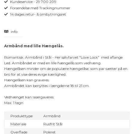
Kundeservice - 29 700 209
Forsendelse med Trackingnummer
14 dages retur- & ombytningsret
info
Armbånd med lille Hængelås.
Romantisk Armbånd i Stål - Her sølvfarvet "Love Lock" med aflange
Led. Armbåndet er med en lille hængelås som vedhæng.
Hængelåsen minder om de populære hængelåse, som par sætter på en
bro for at vise deres evige kærlighed.
Hængelåsen kan graveres.
Armbåndet kan benyttes i længderne 18 til 21 cm.
Vedhænget kan lasergaveres.
Max. 1 tegn
Produkttype
Armbånd
Materiale
Rusfrit Stål
Overflade
Poleret