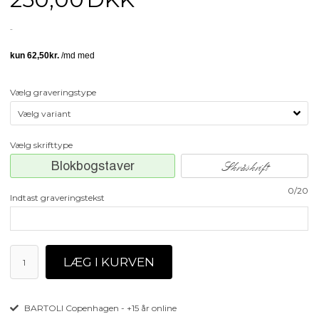
Vælg graveringstype
Vælg skrifttype
Blokbogstaver
Skråskrift
0/20
Indtast graveringstekst
BARTOLI Copenhagen - +15 år online