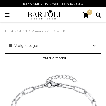
15år ONLINE -10% med koden BAR1213
0
Forside
»
SMYKKER
»
Armbånd
»
Armbånd - Stål
Vælg kategori
Retur til Armbånd