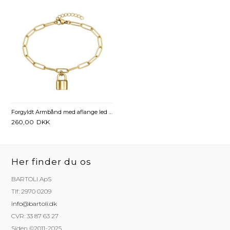
Forgyldt Armbånd med aflange led og Love Lock - Mulighed for gravering
260,00
DKK
Her finder du os
BARTOLI ApS
Tlf: 2970 0209
info@bartoli.dk
CVR: 33 87 63 27
Siden ©2011-2025