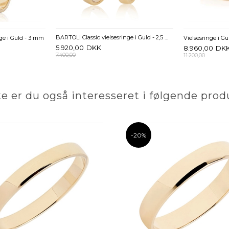
BARTOLI Classic vielsesringe i Guld - 2,5 mm
ge i Guld - 3 mm
5.920,00
DKK
8.960,00
DK
7.400,00
11.200,00
e er du også interesseret i følgende prod
-20%