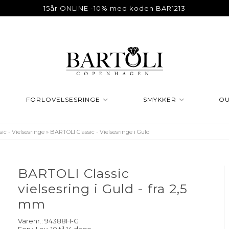
15år ONLINE -10% med koden BAR1213
FORLOVELSESRINGE
SMYKKER
OU
ic - Vielsesringe
»
BARTOLI Classic - Vielsesringe i Guld
BARTOLI Classic
vielsesring i Guld - fra 2,5
mm
Varenr.:
94388H-G
Forv. Lev. 10 til 14 dage