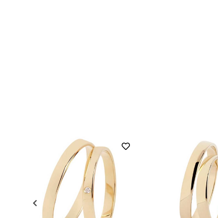
Vielsesringe i Guld med Diamant - 0,015 ct. - 3 mm