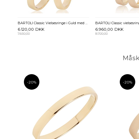
BARTOLI Classic Vielsesringe i Guld med Diamant 0,01 ct - 2,5 mm
BARTOLI Classic vielsesrin
6.120,00
DKK
6.960,00
DKK
7.650,00
8.700,00
Måsk
-20%
-20%