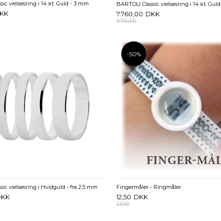
ic vielsesring i 14 kt. Guld - 3 mm
BARTOLI Classic vielsesring i 14 kt. Gul
KK
7.760,00
DKK
9.700,00
-50%
-50%
ic vielsesring i Hvidguld - fra 2,5 mm
Fingermåler - Ringmåler
DKK
12,50
DKK
25,00