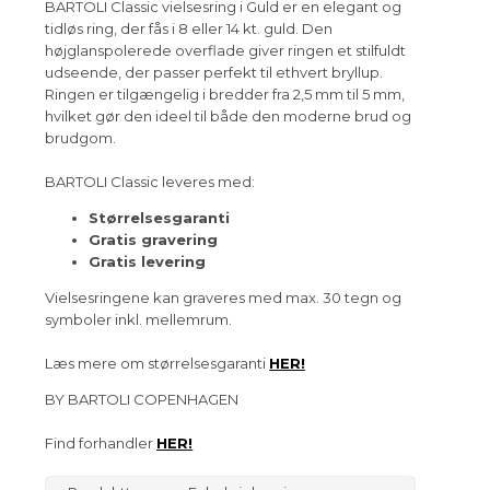
BARTOLI Classic vielsesring i Guld er en elegant og
tidløs ring, der fås i 8 eller 14 kt. guld. Den
højglanspolerede overflade giver ringen et stilfuldt
udseende, der passer perfekt til ethvert bryllup.
Ringen er tilgængelig i bredder fra 2,5 mm til 5 mm,
hvilket gør den ideel til både den moderne brud og
brudgom.
BARTOLI Classic leveres med:
Størrelsesgaranti
Gratis gravering
Gratis levering
Vielsesringene kan graveres med max. 30 tegn og
symboler inkl. mellemrum.
Læs mere om størrelsesgaranti
HER!
BY BARTOLI COPENHAGEN
Find forhandler
HER!