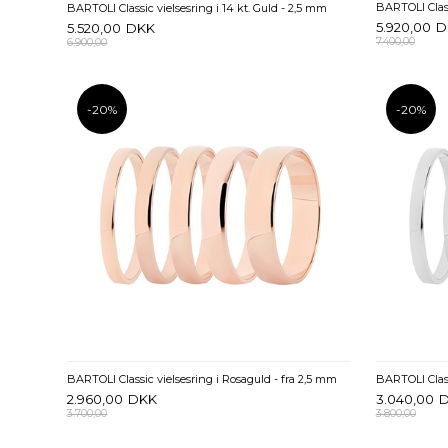
BARTOLI Class
BARTOLI Classic vielsesring i 14 kt. Guld - 2,5 mm
5.920,00
D
5.520,00
DKK
7.400,00
6.900,00
-20%
-20%
BARTOLI Classic vielsesring i Rosaguld - fra 2,5 mm
BARTOLI Class
2.960,00
DKK
3.040,00
3.700,00
3.800,00