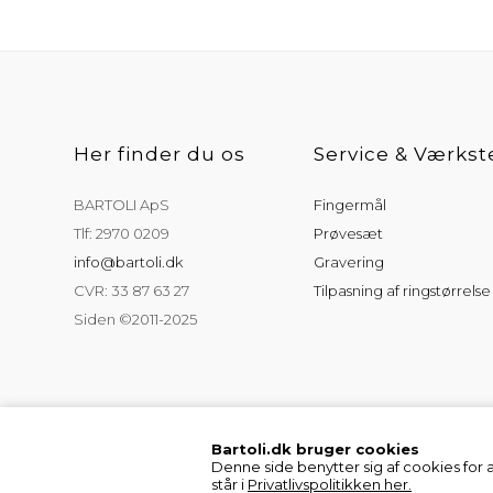
Her finder du os
Service & Værkst
BARTOLI ApS
Fingermål
Tlf: 2970 0209
Prøvesæt
info@bartoli.dk
Gravering
CVR: 33 87 63 27
Tilpasning af ringstørrelse
Siden ©2011-2025
Bartoli.dk bruger cookies
Denne side benytter sig af cookies for 
står i
Privatlivspolitikken her.