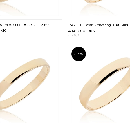
ic vielsesring i 8 kt. Guld - 3 mm
BARTOLI Classic vielsesring i 8 kt. Guld
DKK
4.480,00
DKK
5.600,00
-20%