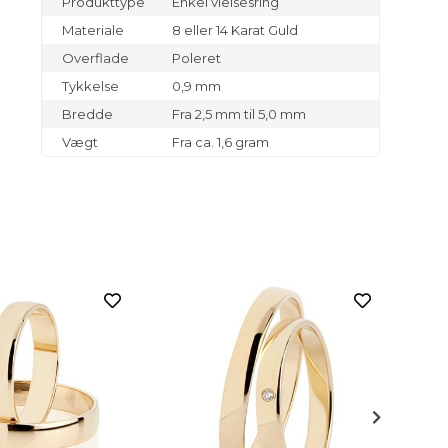
Produkttype
Enkel vielsesring
Materiale
8 eller 14 Karat Guld
Overflade
Poleret
Tykkelse
0,9 mm
Bredde
Fra 2,5 mm til 5,0 mm
Vægt
Fra ca. 1,6 gram
4.80
6.000,0