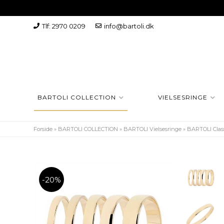
Tlf: 2970 0209
info@bartoli.dk
BARTOLI COLLECTION
VIELSESRINGE
Forside
»
BARTOLI COLLECTION
»
BARTOLI Vielsesringe
»
BARTOLI Class
-20%