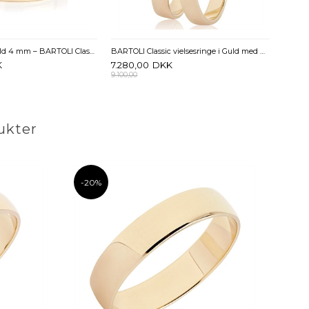
Vielsesringe i Guld 4 mm – BARTOLI Classic
BARTOLI Classic vielsesringe i Guld med Diamant 0,01 ct. - 3 mm
K
7.280,00
DKK
9.100,00
ukter
-20%