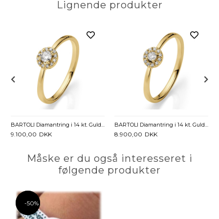
Lignende produkter
d Diamant - 0,23 ct.
BARTOLI Diamantring i 14 kt. Guld med Diamant - 0,17 ct.
BARTOLI Diamantring i 14 kt. Guld med Diamant - 0,12 ct.
9.100,00
DKK
8.900,00
DKK
Måske er du også interesseret i
følgende produkter
-50%
-50%