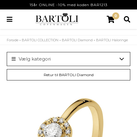
15år ONLINE -10% med koden BAR1213
0
Forside
»
BARTOLI COLLECTION
»
BARTOLI Diamond
»
BARTOLI Haloringe
Vælg kategori
Retur til BARTOLI Diamond