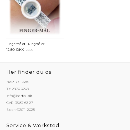
Fingermåler - Ringmåler
12,50
DKK
25,00
Her finder du os
BARTOLI ApS
Tlf: 2970 0209
info@bartoli.dk
CVR: 33 87 63 27
Siden ©2011-2025
Service & Værksted