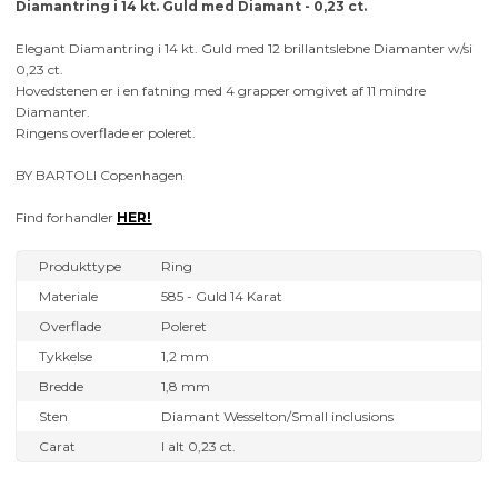
Diamantring i 14 kt. Guld med Diamant - 0,23 ct.
Elegant Diamantring i 14 kt. Guld med 12 brillantslebne Diamanter w/si
0,23 ct.
Hovedstenen er i en fatning med 4 grapper omgivet af 11 mindre
Diamanter.
Ringens overflade er poleret.
BY BARTOLI Copenhagen
Find forhandler
HER!
Produkttype
Ring
Materiale
585 - Guld 14 Karat
Overflade
Poleret
Tykkelse
1,2 mm
Bredde
1,8 mm
Sten
Diamant Wesselton/Small inclusions
Carat
I alt 0,23 ct.