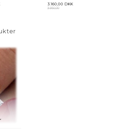
K
3.160,00
DKK
3.950,00
ukter