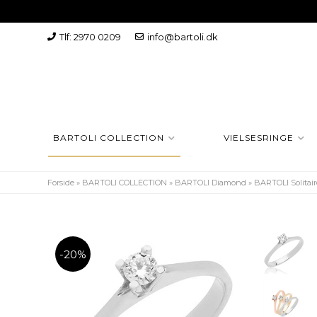
Tlf: 2970 0209
info@bartoli.dk
BARTOLI COLLECTION
VIELSESRINGE
Forside
»
BARTOLI COLLECTION
»
BARTOLI Diamond
»
BARTOLI Solitair
-20%