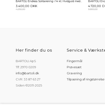
BARTOLI Endless Solitairering i 14 kt. Hvidguld med Diamant - 0,05 ct.
3.400,00
DKK
4.720,00
D
4.250,00
5.900,00
Her finder du os
Service & Værkst
BARTOLI ApS
Fingermål
Tlf: 2970 0209
Prøvesæt
info@bartoli.dk
Gravering
CVR: 33 87 63 27
Tilpasning af ringstørrelse
Siden ©2011-2025