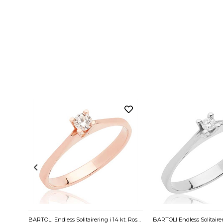
BARTOLI Endless Solitairering i 14 kt. Guld med Diamant – 0,15 ct
BARTOLI Endless Solitairering i 14 kt. Rosaguld med Diamant - 0,15 ct.