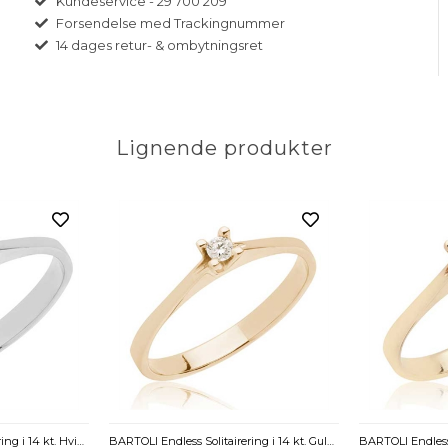
Kundeservice - 29 700 209
Forsendelse med Trackingnummer
14 dages retur- & ombytningsret
Lignende produkter
BARTOLI Endless Solitairering i 14 kt. Hvidguld med Diamant - 0,05 ct.
BARTOLI Endless Solitairering i 14 kt. Guld med Diamant - 0,05 ct