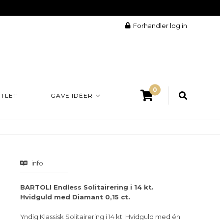
Forhandler log in
0
TLET
GAVE IDÈER
info
BARTOLI Endless Solitairering i 14 kt.
Hvidguld med Diamant 0,15 ct.
Yndig Klassisk Solitairering i 14 kt. Hvidguld med én