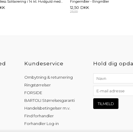
BARTOLI Endless Solitairering i 14 kt. Hvidguld med Diamant - 0,10 ct.
Fingermåler - Ringmåler
KK
12,50
DKK
25,00
ed
Kundeservice
Hold dig opda
Ombytning & returnering
Ringstørrelser
FORSIDE
BARTOLI Størrelsesgaranti
Handelsbetingelser m.v.
Find forhandler
Forhandler Log-in