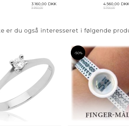
3.160,00
DKK
4.560,00
DK
3.950,00
5.700,00
e er du også interesseret i følgende prod
-50%
-50%