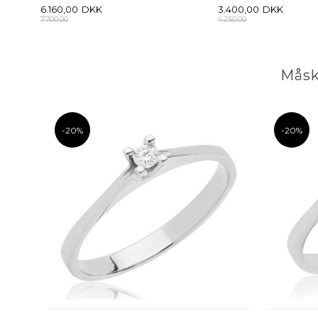
6.160,00
DKK
3.400,00
DKK
7.700,00
4.250,00
Måsk
-20%
-20%