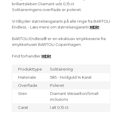
brillantsleben Diamant w/si 0,15 ct.
Solitaireringens overflade er poleret.
Vi tilbyder størrelsesgaranti på alle ringe fra BARTOLI
Endless. - Læs mere om størrelsesgaranti
HER!
BARTOLI Endless® er en eksklusiv smykkeserie fra
smykkehuset BARTOLI Copenhagen.
Find forhandler
HER!
Produkttype
Solitairering
Materiale
585 - Hvidguld 14 Karat
Overflade
Poleret
Sten
Diamant Wesselton/Small
inclusions
Carat
I alt 0,15 ct.