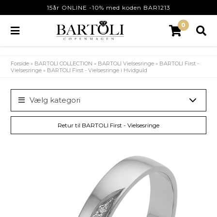
15år ONLINE -10% med koden BAR1213
0
Forside
»
BARTOLI COLLECTION
»
BARTOLI Vielsesringe
»
BARTOLI First -
Vielsesringe
»
BARTOLI First - Vielsesringe i Hvidguld
Vælg kategori
Retur til BARTOLI First - Vielsesringe