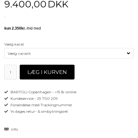
9.400,00
DKK
Vælg karat
BARTOLI Copenhagen - +15 år online
Kundeservice - 29 700 209
Forsendelse med Trackingnummer
14 dages retur- & ombytningsret
info