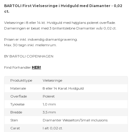
BARTOLI First Vielsesringe i Hvidguld med Diamanter - 0,02
ct.
Vielsesringe i 8 eller 14 kt. Hvidguld med højglans poleret overflade.
Dameringen er besat med 3 brillantslebne Diamanter w/si 0,02 ct.
Prisen er inkl. indvendig diamantgravering.
Max. 30 tegn inkl. mellemrum.
BY BARTOLI COPENHAGEN
Find Forhandler
HER!
Produkttype
Vielsesringe
Materiale
8 eller 14 Karat Hvidguld
Overflade
Poleret
Tykkelse
1,0 mm
Bredde
3,5 mm
Sten
Diamanter Wesselton/Small inclusions
Carat
I alt 0,02 ct.