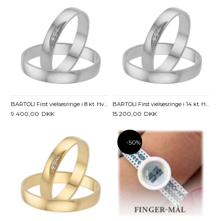
BARTOLI First vielsesringe i 8 kt. Hvidguld med Diamanter 0,02 ct. - 3,5 mm
BARTOLI First vielsesringe i 14 kt. Hvidguld med Diamanter 0,02 ct.- 3,5 mm
9.400,00
DKK
15.200,00
DKK
-50%
-50%