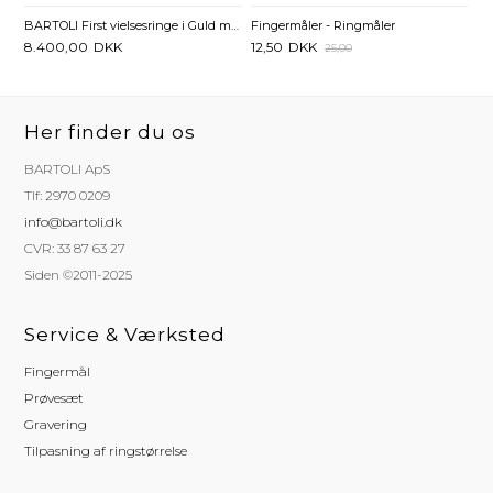
BARTOLI First vielsesringe i Guld med Diamanter 0,02 ct. - 3,5 mm
Fingermåler - Ringmåler
8.400,00
DKK
12,50
DKK
25,00
Her finder du os
BARTOLI ApS
Tlf: 2970 0209
info@bartoli.dk
CVR: 33 87 63 27
Siden ©2011-2025
Service & Værksted
Fingermål
Prøvesæt
Gravering
Tilpasning af ringstørrelse