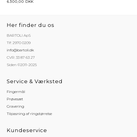
6.300,00
DKK
Her finder du os
BARTOLI ApS
Tlf: 2970 0209
info@bartoli.dk
CVR: 33 87 63 27
Siden ©2011-2025
Service & Værksted
Fingermål
Prøvesæt
Gravering
Tilpasning af ringstørrelse
Kundeservice