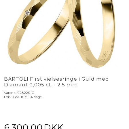
BARTOLI First vielsesringe i Guld med
Diamant 0,005 ct. - 2,5 mm
Varenr.:
92822S-G
Forv. Lev. 10 til 14 dage
6.300,00
DKK