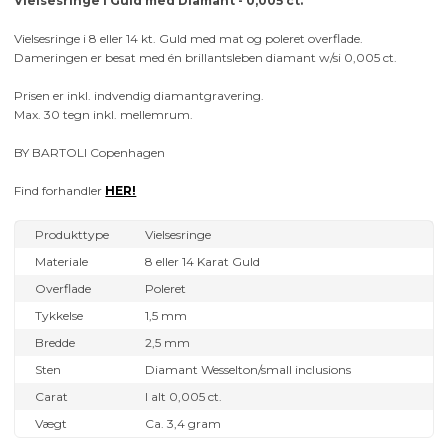
Vielsesringe i Guld med Diamant - 0,005 ct.
Vielsesringe i 8 eller 14 kt. Guld med mat og poleret overflade.
Dameringen er besat med én brillantsleben diamant w/si 0,005 ct.
Prisen er inkl. indvendig diamantgravering.
Max. 30 tegn inkl. mellemrum.
BY BARTOLI Copenhagen
Find forhandler
HER!
Produkttype
Vielsesringe
Materiale
8 eller 14 Karat Guld
Overflade
Poleret
Tykkelse
1,5 mm
Bredde
2,5 mm
Sten
Diamant Wesselton/small inclusions
Carat
I alt 0,005 ct.
Vægt
Ca. 3,4 gram