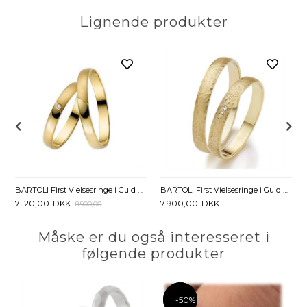
Lignende produkter
BARTOLI First Vielsesringe i Guld med Diamant 0,01 ct - 3 mm
BARTOLI First Vielsesringe i Guld med Diamant 0,01 ct. - 3 mm
7.120,00
DKK
7.900,00
DKK
8.900,00
Måske er du også interesseret i
følgende produkter
-50%
-50%