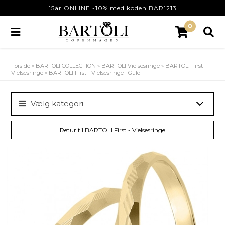
15år ONLINE -10% med koden BAR1213
0
Forside
»
BARTOLI COLLECTION
»
BARTOLI Vielsesringe
»
BARTOLI First -
Vielsesringe
»
BARTOLI First - Vielsesringe i Guld
Vælg kategori
Retur til BARTOLI First - Vielsesringe