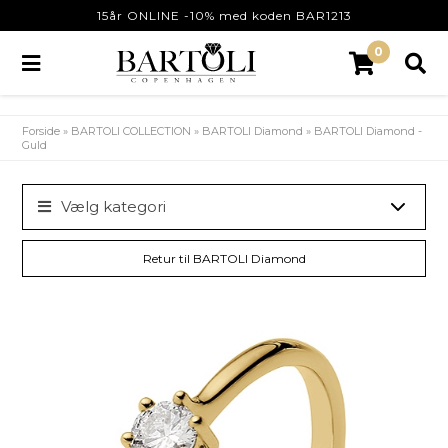
15år ONLINE -10% med koden BAR1213
0
Forside
»
BARTOLI COLLECTION
»
BARTOLI Diamond
»
BARTOLI Diamond -
Guld
Vælg kategori
Retur til BARTOLI Diamond