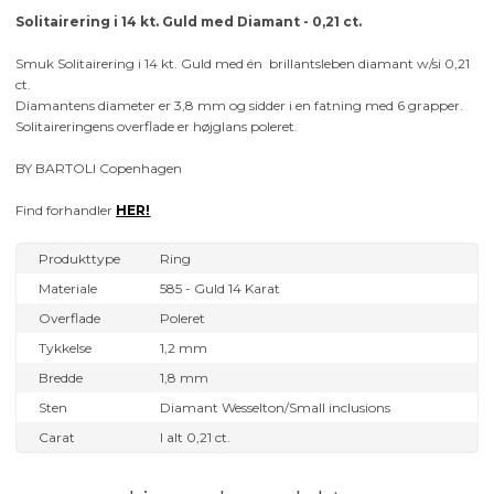
Solitairering i 14 kt. Guld med Diamant - 0,21 ct.
Smuk Solitairering i 14 kt. Guld med én brillantsleben diamant w/si 0,21
ct.
Diamantens diameter er 3,8 mm og sidder i en fatning med 6 grapper.
Solitaireringens overflade er højglans poleret.
BY BARTOLI Copenhagen
Find forhandler
HER!
Produkttype
Ring
Materiale
585 - Guld 14 Karat
Overflade
Poleret
Tykkelse
1,2 mm
Bredde
1,8 mm
Sten
Diamant Wesselton/Small inclusions
Carat
I alt 0,21 ct.