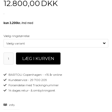
12.800,00
DKK
Vælg ringstørrelse
BARTOLI Copenhagen - +15 år online
Kundeservice - 29 700 209
Forsendelse med Trackingnummer
14 dages retur- & ombytningsret
info