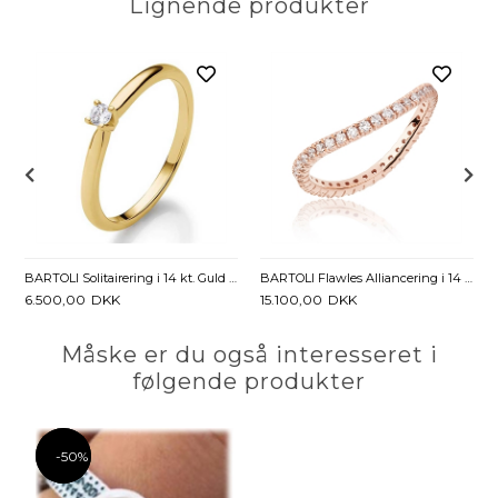
Lignende produkter
 Diamanter - 0,17 ct
BARTOLI Flawles Alliancering i 14 kt. Rosaguld med Diamanter - 0,41 ct.
BARTOLI Solitairering i 14 kt. Guld med Diamant - 0,05 ct
15.100,00
DKK
6.500,00
DKK
Måske er du også interesseret i
følgende produkter
-50%
-50%