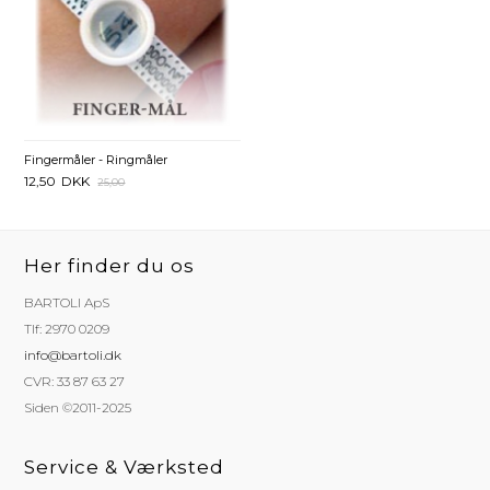
Fingermåler - Ringmåler
12,50
DKK
25,00
Her finder du os
BARTOLI ApS
Tlf: 2970 0209
info@bartoli.dk
CVR: 33 87 63 27
Siden ©2011-2025
Service & Værksted