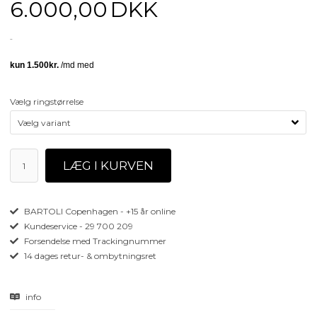
6.000,00
DKK
Vælg ringstørrelse
BARTOLI Copenhagen - +15 år online
Kundeservice - 29 700 209
Forsendelse med Trackingnummer
14 dages retur- & ombytningsret
info