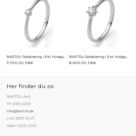
BARTOLI Solitairering i 9 kt. Hvidguld med Diamant - 0,05 ct.
BARTOLI Solitairering i 9 kt. Hvidguld med Diamant - 0,15 ct.
3.700,00
DKK
8.600,00
DKK
Her finder du os
BARTOLI ApS
Tlf: 2970 0209
info@bartoli.dk
CVR: 33 87 63 27
Siden ©2011-2025