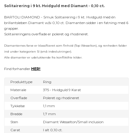
Solitairering i 9 kt. Hvidguld med Diamant - 0,10 ct.
BARTOLI DIAMOND - Smuk Solitairering i 9 kt. Hvidguld med én
brillantsleben Diamant w/si 0,10 ct. Diamanten sidder i en fatning med 6
grapper.
Solitaireringens overflade er poleret og rhodineret.
Diamanternes farve er klassificeret som finhvid (Top Wesselton), og renheden falder
ind under kategorien SI (små indeslutninger).
Alle diamanter er udelukkende fra konfliktfrie kilder.
Find forhandler
HER!
Produkttype
Ring
Materiale
375 - Hvidguld 9 Karat
Overflade
Poleret og rhodineret
Tykkelse
1,1 mm
Bredde
1,7 mm
Sten
Diamant Wesselton/Small inclusion
Carat
I alt 0,10 ct.