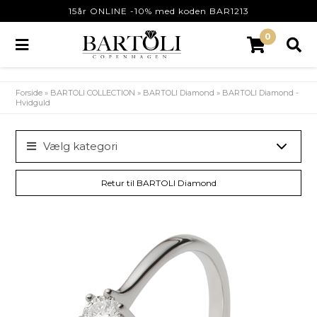
15år ONLINE -10% med koden BAR1213
0
Forside
»
BARTOLI COLLECTION
»
BARTOLI Diamond
»
BARTOLI Diamond -
Hvidguld
Vælg kategori
Retur til BARTOLI Diamond