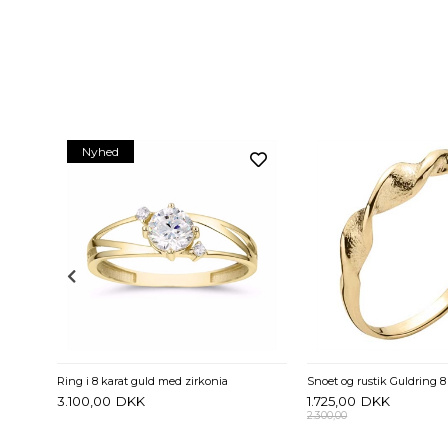
Nyhed
Ring i 8 karat guld med zirkonia
Snoet og rustik Guldring 8 
3.100,00
DKK
1.725,00
DKK
2.300,00