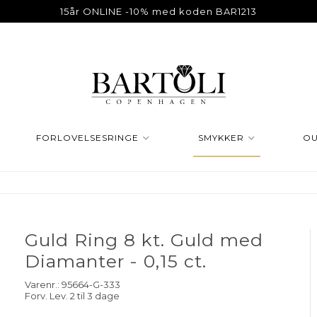
15år ONLINE -10% med koden BAR1213
FORLOVELSESRINGE
SMYKKER
OU
Guld Ring 8 kt. Guld med
Diamanter - 0,15 ct.
Varenr.:
95664-G-333
Forv. Lev. 2 til 3 dage