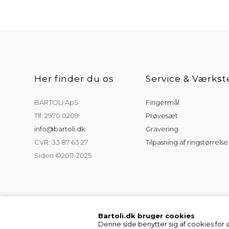
Her finder du os
Service & Værkst
BARTOLI ApS
Fingermål
Tlf: 2970 0209
Prøvesæt
info@bartoli.dk
Gravering
CVR: 33 87 63 27
Tilpasning af ringstørrelse
Siden ©2011-2025
Bartoli.dk bruger cookies
Denne side benytter sig af cookies for 