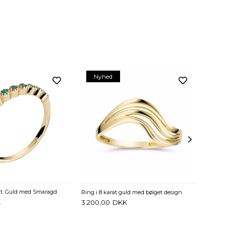
Nyhed
N
Allianc
3.275
 kt. Guld med Smaragd
Ring i 8 karat guld med bølget design
K
3.200,00
DKK