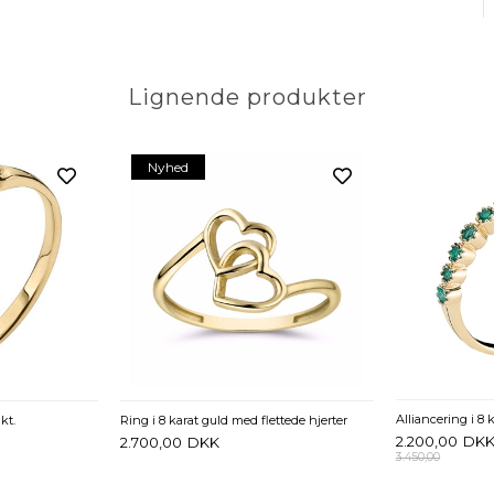
Lignende produkter
Nyhed
Alliancering i 8
kt.
Ring i 8 karat guld med flettede hjerter
2.200,00
DK
2.700,00
DKK
3.450,00