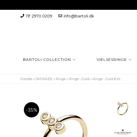
Tlf: 2970 0209
info@bartoli.dk
BARTOLI COLLECTION
VIELSESRINGE
Forside
»
SMYKKER
»
Ringe
»
Ringe - Guld
»
Ringe - Guld 8 kt.
-35%