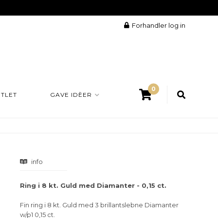
Forhandler log in
0
TLET
GAVE IDÈER
info
Ring i 8 kt. Guld med Diamanter - 0,15 ct.
Fin ring i 8 kt. Guld med 3 brillantslebne Diamanter
w/p1 0,15 ct.