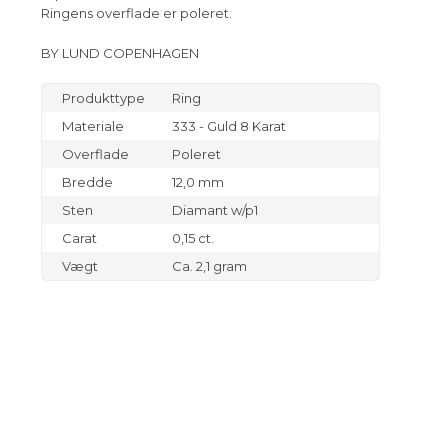
Ringens overflade er poleret.
BY LUND COPENHAGEN
Produkttype
Ring
Materiale
333 - Guld 8 Karat
Overflade
Poleret
Bredde
12,0 mm
Sten
Diamant w/p1
Carat
0,15 ct.
Vægt
Ca. 2,1 gram