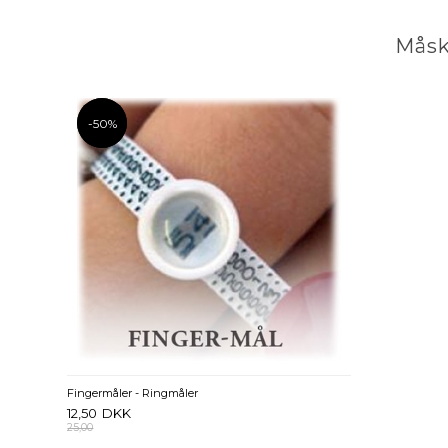
Måsk
-50%
-50%
Fingermåler - Ringmåler
12,50
DKK
25,00