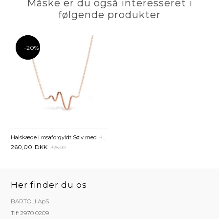
Måske er du også interesseret i
følgende produkter
-20%
-20%
Halskæde i rosaforgyldt Sølv med Heartbeat - 45 cm
260,00
DKK
325,00
Her finder du os
BARTOLI ApS
Tlf: 2970 0209