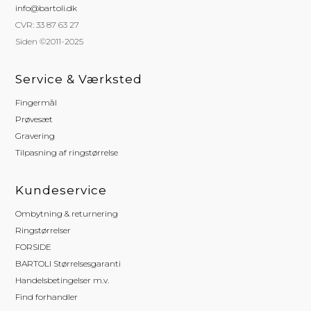
info@bartoli.dk
CVR: 33 87 63 27
Siden ©2011-2025
Service & Værksted
Fingermål
Prøvesæt
Gravering
Tilpasning af ringstørrelse
Kundeservice
Ombytning & returnering
Ringstørrelser
FORSIDE
BARTOLI Størrelsesgaranti
Handelsbetingelser m.v.
Find forhandler