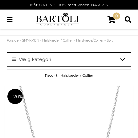
15år ONLINE -10% med koden BAR1213
0
Forside
»
SMYKKER
»
Halskæder / Collier
»
Halskæde/Collier - Sølv
Vælg kategori
Retur til Halskæder / Collier
-20%