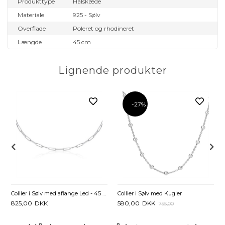
Produkttype
Halskæde
Materiale
925 - Sølv
Overflade
Poleret og rhodineret
Længde
45 cm
Lignende produkter
-27%
Collier i Sølv med aflange Led - 45 til 50 cm.
Collier i Sølv med Kugler
825,00
DKK
580,00
DKK
795,00