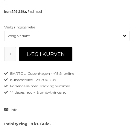
Vælg ringstørrelse
BARTOLI Copenhagen - +15 år online
Kundeservice - 29 700 209
Forsendelse med Trackingnummer
14 dages retur- & ombytningsret
info
Infinity ring i 8 kt. Guld.