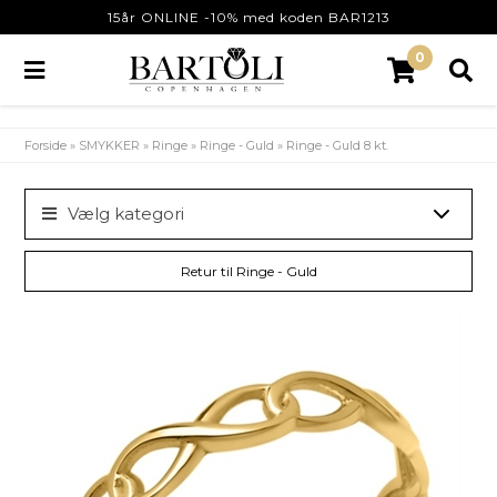
15år ONLINE -10% med koden BAR1213
0
Forside
»
SMYKKER
»
Ringe
»
Ringe - Guld
»
Ringe - Guld 8 kt.
Vælg kategori
Retur til Ringe - Guld