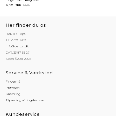
12,50
DKK
25,00
Her finder du os
BARTOLI ApS
Tlf: 2970 0209
info@bartoli.dk
CVR: 33 87 63 27
Siden ©2011-2025
Service & Værksted
Fingermål
Prøvesæt
Gravering
Tilpasning af ringstørrelse
Kundeservice