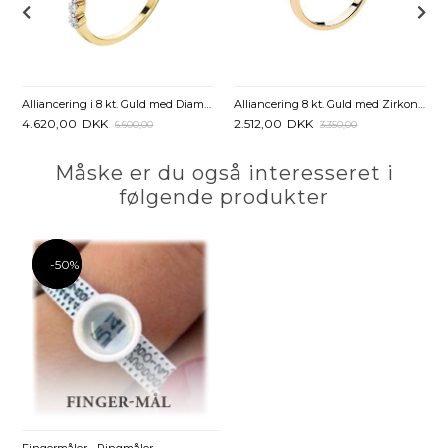
Alliancering i 8 kt. Guld med Diamanter - 0,21 ct.
Alliancering 8 kt. Guld med Zirkoniasten
4.620,00
DKK
2.512,00
DKK
6.600,00
3.350,00
Måske er du også interesseret i
følgende produkter
-50%
-50%
Fingermåler - Ringmåler