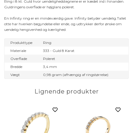
Ring i 8 kt. Guld hvor uendelighedstegnene er er kædet ind i hinanden.
Guldringens overflade er højglans poleret.
En Infinity ring er en mindeværdig gave. Infinity betyder uendelig.Tallet
otte har hverken begyndelse eller ende, og udtrykker derfor ønske om
uendelig hengivenhed og kærlighed.
Produkttype
Ring
Materiale
333 - Guld 8 Karat
Overflade
Poleret
Bredde
3,4 mm
Vægt
0,98 gram (afhængig af ringstørrelse)
Lignende produkter
nia