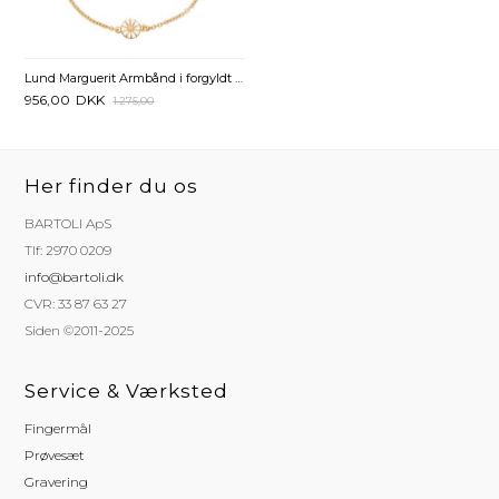
Lund Marguerit Armbånd i forgyldt Sølv med Tro Håb og Kærlighed - 17 til 19 cm
956,00
DKK
1.275,00
Her finder du os
BARTOLI ApS
Tlf: 2970 0209
info@bartoli.dk
CVR: 33 87 63 27
Siden ©2011-2025
Service & Værksted
Fingermål
Prøvesæt
Gravering