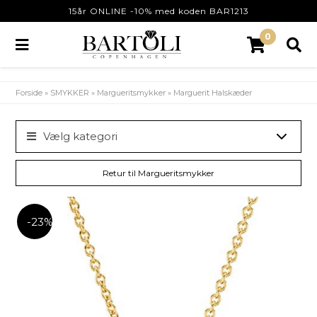
15år ONLINE -10% med koden BAR1213
0
Forside
»
SMYKKER
»
Margueritsmykker
»
Marguerit Halskæder
Vælg kategori
Retur til Margueritsmykker
-23%