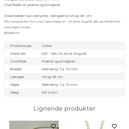
Overfladen er poleret og emaljeret.
Ankerkæden kan benyttes i længderne 45 og 48 cm.
Alle margueritter fra Lund Copenhagen er i 24 karat forgyldt Sølv og håndmalet
med ægte emalje.
9025053-M
Produkttype
Collier
Materiale
925 - Sølv 24 karat forgyldt
Overflade
Poleret og emaljeret
Bredde
Vedhæng: Ca. 10 mm
Længde
45 og 48 cm
Højde
Vedhæng: Ca. 12 mm
Vægt
5,8 Gram
Lignende produkter