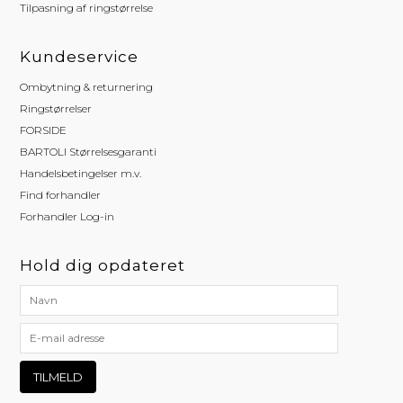
Tilpasning af ringstørrelse
Kundeservice
Ombytning & returnering
Ringstørrelser
FORSIDE
BARTOLI Størrelsesgaranti
Handelsbetingelser m.v.
Find forhandler
Forhandler Log-in
Hold dig opdateret