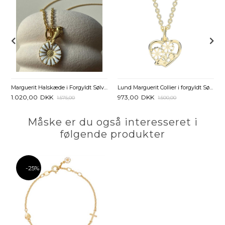
Marguerit Halskæde i Forgyldt Sølv med Fugl – Lund Copenhagen
Lund Marguerit Collier i forgyldt Sølv med Hjerte
1.020,00
DKK
973,00
DKK
1.575,00
1.500,00
Måske er du også interesseret i
følgende produkter
-25%