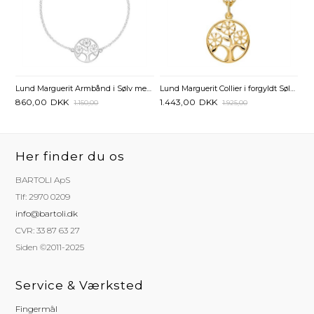
Lund Marguerit Armbånd i Sølv med Livets Træ - 17 til 19 cm
Lund Marguerit Collier i forgyldt Sølv med Livets Træ 20 mm - 45 og 48 cm
860,00
DKK
1.443,00
DKK
1.150,00
1.925,00
Her finder du os
BARTOLI ApS
Tlf: 2970 0209
info@bartoli.dk
CVR: 33 87 63 27
Siden ©2011-2025
Service & Værksted
Fingermål