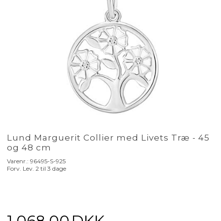
Lund Marguerit Collier med Livets Træ - 45
og 48 cm
Varenr.:
96495-S-925
Forv. Lev. 2 til 3 dage
1.068,00
DKK