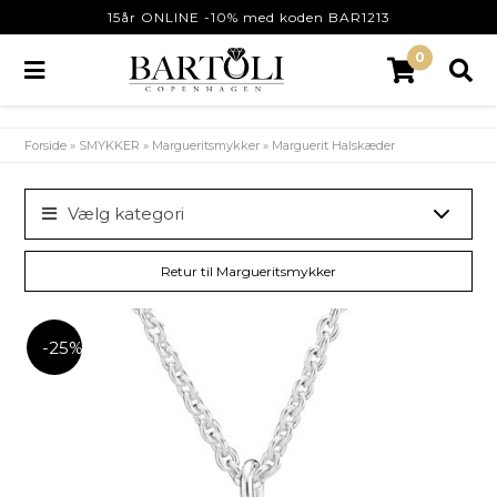
15år ONLINE -10% med koden BAR1213
0
Forside
»
SMYKKER
»
Margueritsmykker
»
Marguerit Halskæder
Vælg kategori
Retur til Margueritsmykker
-25%