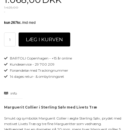
1.425,00
BARTOLI Copenhagen - +15 år online
Kundeservice - 29 700 209
Forsendelse med Trackingnummer
14 dages retur- & ombytningsret
info
Marguerit Collier i Sterling Sølv med Livets Træ
Smukt og symbolsk Marguerit Collier i ægte Sterling Sølv, prydet med
motivet Livets Træ og tre fine Margueritter som vedhæng.
Vedhænget har en diameter på 20 mm, mens hver Marguerit måler 5