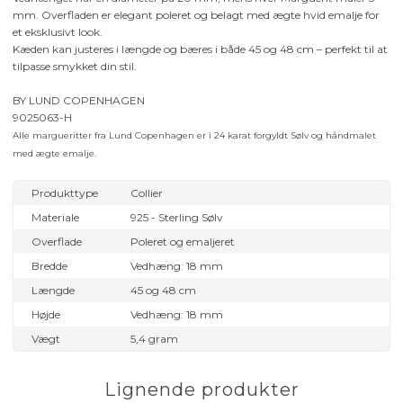
mm. Overfladen er elegant poleret og belagt med ægte hvid emalje for
et eksklusivt look.
Kæden kan justeres i længde og bæres i både 45 og 48 cm – perfekt til at
tilpasse smykket din stil.
BY LUND COPENHAGEN
9025063-H
Alle margueritter fra Lund Copenhagen er i 24 karat forgyldt Sølv og håndmalet
med ægte emalje.
Produkttype
Collier
Materiale
925 - Sterling Sølv
Overflade
Poleret og emaljeret
Bredde
Vedhæng: 18 mm
Længde
45 og 48 cm
Højde
Vedhæng: 18 mm
Vægt
5,4 gram
Lignende produkter