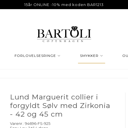
15år ONLINE -10% med koden BAR1213
FORLOVELSESRINGE
SMYKKER
OU
Lund Marguerit collier i
forgyldt Sølv med Zirkonia
- 42 og 45 cm
Varenr.:
94696-FS-925
Forv. Lev. 2 til 4 dage