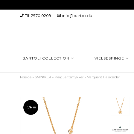
Tlf: 2970 0209
info@bartoli.dk
BARTOLI COLLECTION
VIELSESRINGE
Forside
»
SMYKKER
»
Margueritsmykker
»
Marguerit Halskæder
-25%