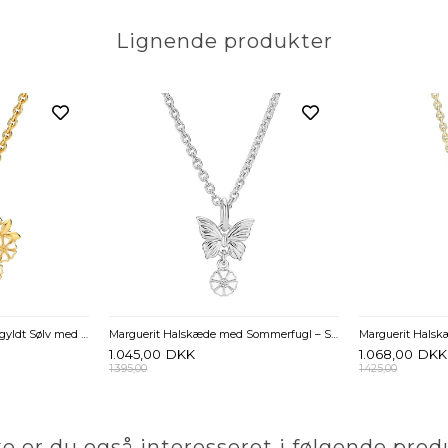
Lignende produkter
Lund Marguerit Collier i forgyldt Sølv med Krans og Blade - 45 og 48 cm
Marguerit Halskæde med Sommerfugl – Sterling Sølv
1.045,00
DKK
1.068,00
DKK
1.395,00
1.425,00
e er du også interesseret i følgende prod