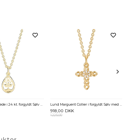
1.496
1.995,0
Marguerit Halskæde i 24 kt. forgyldt Sølv med Dråbe – Lund Copenhagen
Lund Marguerit Collier i forgyldt Sølv med Kors
918,00
DKK
1.225,00
ukter