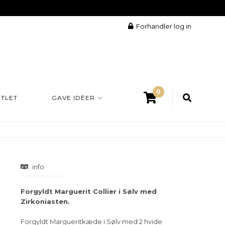
Forhandler log in
0
TLET
GAVE IDÈER
info
Forgyldt Marguerit Collier i Sølv med
Zirkoniasten.
Forgyldt Margueritkæde i Sølv med 2 hvide