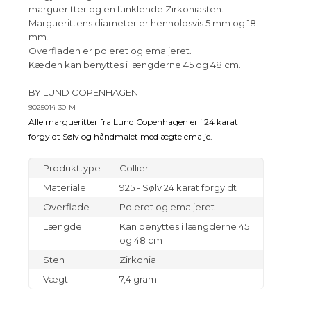
margueritter og en funklende Zirkoniasten.
Marguerittens diameter er henholdsvis 5 mm og 18
mm.
Overfladen er poleret og emaljeret.
Kæden kan benyttes i længderne 45 og 48 cm.
BY LUND COPENHAGEN
9025014-30-M
Alle margueritter fra Lund Copenhagen er i 24 karat
forgyldt Sølv og håndmalet med ægte emalje.
Produkttype
Collier
Materiale
925 - Sølv 24 karat forgyldt
Overflade
Poleret og emaljeret
Længde
Kan benyttes i længderne 45
og 48 cm
Sten
Zirkonia
Vægt
7,4 gram