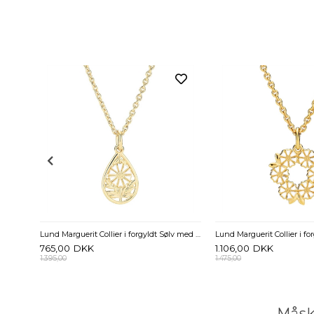
Lund Marguerit Collier forgyldt Sølv med hvid Marguerit - 18 mm
Lund Marguerit Collier i forgyldt Sølv med Dråbe
765,00
DKK
1.106,00
DKK
1.395,00
1.475,00
Måsk