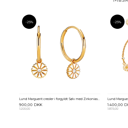
-25%
-25%
Lund Marguerit creoler i forgyldt Sølv med Zirkoniasten
900,00
DKK
1.400,00
D
1.200,00
1.875,00