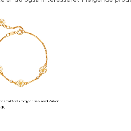
Lund Marguerit armbånd i forgyldt Sølv med Zirkoniasten - 17 og 19 cm
KK