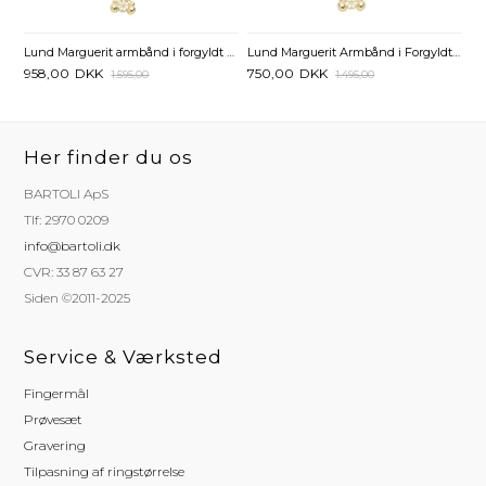
Lund Marguerit armbånd i forgyldt Sølv med Bamse - 17 til 19 cm
Lund Marguerit Armbånd i Forgyldt Sølv med Bamse - 14 til 16 cm
958,00
DKK
750,00
DKK
1.595,00
1.495,00
Her finder du os
BARTOLI ApS
Tlf: 2970 0209
info@bartoli.dk
CVR: 33 87 63 27
Siden ©2011-2025
Service & Værksted
Fingermål
Prøvesæt
Gravering
Tilpasning af ringstørrelse