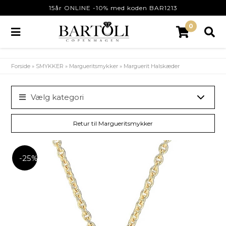
15år ONLINE -10% med koden BAR1213
0
Forside
»
SMYKKER
»
Margueritsmykker
»
Marguerit Halskæder
Vælg kategori
Retur til Margueritsmykker
-25%