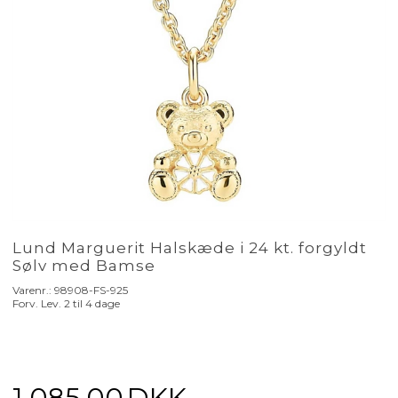
Lund Marguerit Halskæde i 24 kt. forgyldt
Sølv med Bamse
Varenr.:
98908-FS-925
Forv. Lev. 2 til 4 dage
1.085,00
DKK