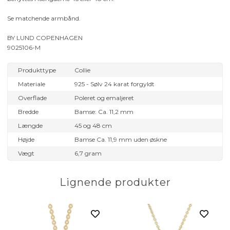
Se matchende armbånd.
BY LUND COPENHAGEN
9025106-M
Produkttype
Collie
Materiale
925 - Sølv 24 karat forgyldt
Overflade
Poleret og emaljeret
Bredde
Bamse: Ca. 11,2 mm
Længde
45 og 48 cm
Højde
Bamse Ca. 11,9 mm uden øskne
Vægt
6,7 gram
Lignende produkter